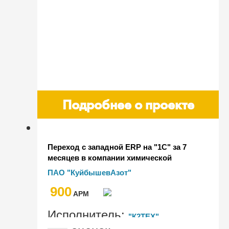
Подробнее о проекте
Переход с западной ERP на "1С" за 7
месяцев в компании химической
отрасли "КуйбышевАзот"
ПАО "КуйбышевАзот"
900
AРМ
Исполнитель:
"К2ТЕХ"