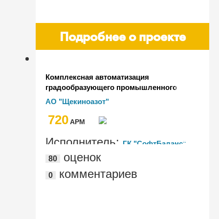
Подробнее о проекте
Комплексная автоматизация
градообразующего промышленного
предприятия химической отрасли на
АО "Щекиноазот"
базе "1С:ERP. Управление холдингом"
720
AРМ
Исполнитель:
ГК "СофтБаланс"
оценок
80
комментариев
0