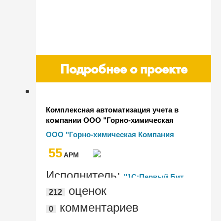
Подробнее о проекте
Комплексная автоматизация учета в
компании ООО "Горно-химическая
Компания "Ультра Си" на базе решения
ООО "Горно-химическая Компания
"1С:Корпорация"
"Ультра Си"
55
AРМ
Исполнитель:
"1С:Первый Бит,
оценок
212
Екатеринбург, Реальная
комментариев
0
автоматизация"