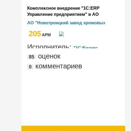
Комплексное внедрение "1С:ERP
Управление предприятием" в АО
"Новотроицкий завод хромовых
АО "Новотроицкий завод хромовых
соединений"
соединений"
205
AРМ
Исполнитель:
"1С:Бизнес
оценок
85
решения"
комментариев
0