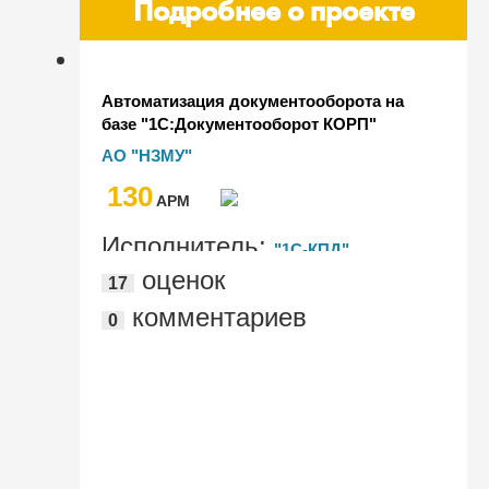
Подробнее о проекте
Автоматизация документооборота на
базе "1С:Документооборот КОРП"
редакция 3.0 в АО "Находкинский
АО "НЗМУ"
завод минеральных удобрений"
130
AРМ
Исполнитель:
"1С-КПД"
оценок
17
комментариев
0