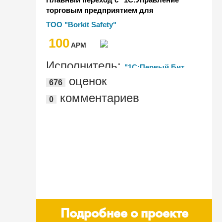
торговым предприятием для
Казахстана" на "1С:Комплексная
ТОО "Borkit Safety"
автоматизация для Казахстана" у
100
производителя специальной одежды и
AРМ
газоанализа
Исполнитель:
"1С:Первый Бит,
оценок
676
Астана"
комментариев
0
Подробнее о проекте