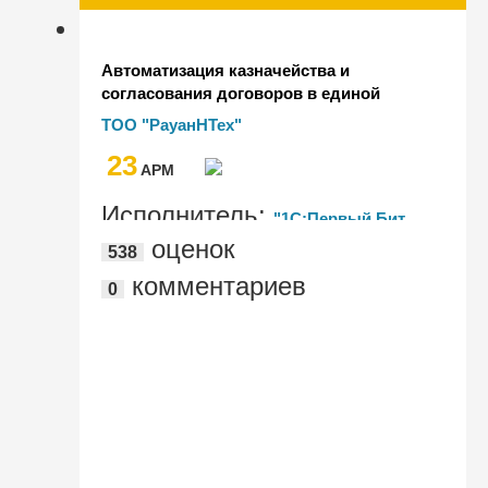
Автоматизация казначейства и
согласования договоров в единой
информационной системе на базе
ТОО "РауанНТех"
решения "БИТ.ФИНАНС" для
23
"1С:Бухгалтерия для Казахстана" в
AРМ
ТОО "РауанНТех"
Исполнитель:
"1С:Первый Бит,
оценок
538
Алматы, Мега парк"
комментариев
0