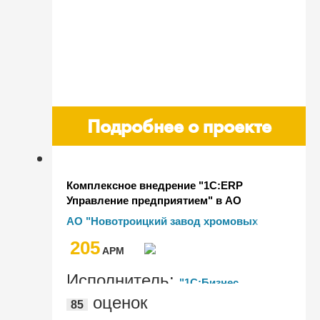
Подробнее о проекте
Комплексное внедрение "1С:ERP
Управление предприятием" в АО
"Новотроицкий завод хромовых
АО "Новотроицкий завод хромовых
соединений"
соединений"
205
AРМ
Исполнитель:
"1С:Бизнес
оценок
85
решения"