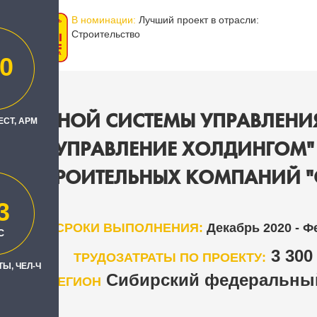
В номинации:
Лучший проект в отрасли:
Строительство
0
Е ЕДИНОЙ СИСТЕМЫ УПРАВЛЕНИЯ
ЕСТ, АРМ
1С:ERP. УПРАВЛЕНИЕ ХОЛДИНГОМ
ППЫ СТРОИТЕЛЬНЫХ КОМПАНИЙ 
3
СРОКИ ВЫПОЛНЕНИЯ:
Декабрь 2020 - Ф
С
3 30
ТРУДОЗАТРАТЫ ПО ПРОЕКТУ:
Ы, ЧЕЛ-Ч
Сибирский федеральный
РЕГИОН