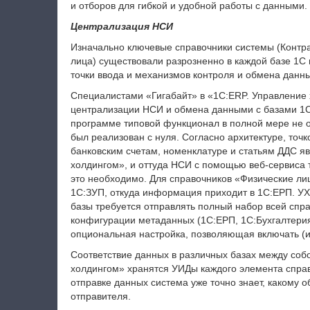
и отборов для гибкой и удобной работы с данными.
Централизация НСИ
Изначально ключевые справочники системы (Контра
лица) существовали разрозненно в каждой базе 1С 
точки ввода и механизмов контроля и обмена данн
Специалистами «Гигабайт» в «1С:ERP. Управление
централизации НСИ и обмена данными с базами 1С
программе типовой функционал в полной мере не 
был реализован с нуля. Согласно архитектуре, точ
банковским счетам, номенклатуре и статьям ДДС я
холдингом», и оттуда НСИ с помощью веб-сервиса 
это необходимо. Для справочников «Физические ли
1С:ЗУП, откуда информация приходит в 1С:ЕРП. УХ, 
базы требуется отправлять полный набор всей сп
конфигурации метаданных (1С:ЕРП, 1С:Бухгалтерия
опциональная настройка, позволяющая включать (и
Соответствие данных в различных базах между собо
холдингом» хранятся УИДы каждого элемента спра
отправке данных система уже точно знает, какому о
отправителя.