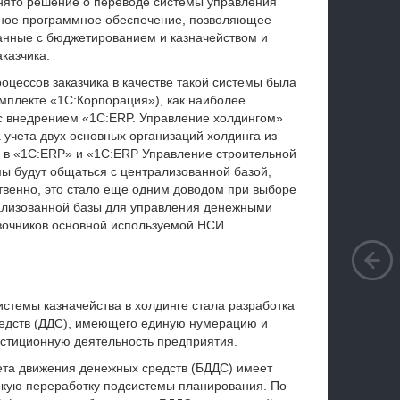
нято решение о переводе системы управления
нное программное обеспечение, позволяющее
анные с бюджетированием и казначейством и
казчика.
оцессов заказчика в качестве такой системы была
мплекте «1С:Корпорация»), как наиболее
с внедрением «1С:ERP. Управление холдингом»
учета двух основных организаций холдинга из
 в «1С:ERP» и «1С:ERP Управление строительной
мы будут общаться с централизованной базой,
твенно, это стало еще одним доводом при выборе
рализованной базы для управления денежными
авочников основной используемой НСИ.
стемы казначейства в холдинге стала разработка
редств (ДДС), имеющего единую нумерацию и
стиционную деятельность предприятия.
ета движения денежных средств (БДДС) имеет
окую переработку подсистемы планирования. По