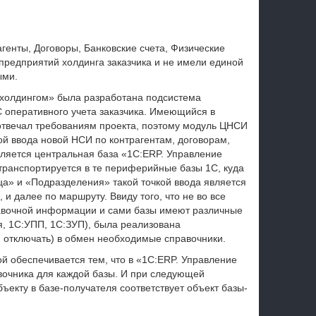
генты, Договоры, Банковские счета, Физические
предприятий холдинга заказчика и не имели единой
ыми.
 холдингом» была разработана подсистема
 оперативного учета заказчика. Имеющийся в
отвечал требованиям проекта, поэтому модуль ЦНСИ
кой ввода новой НСИ по контрагентам, договорам,
вляется центральная база «1С:ERP. Управление
транспортируется в те периферийные базы 1С, куда
ца» и «Подразделения» такой точкой ввода является
и далее по маршруту. Ввиду того, что не во все
равочной информации и сами базы имеют различные
, 1С:УПП, 1С:ЗУП), была реализована
 отключать) в обмен необходимые справочники.
й обеспечивается тем, что в «1С:ERP. Управление
вочника для каждой базы. И при следующей
бъекту в базе-получателя соответствует объект базы-