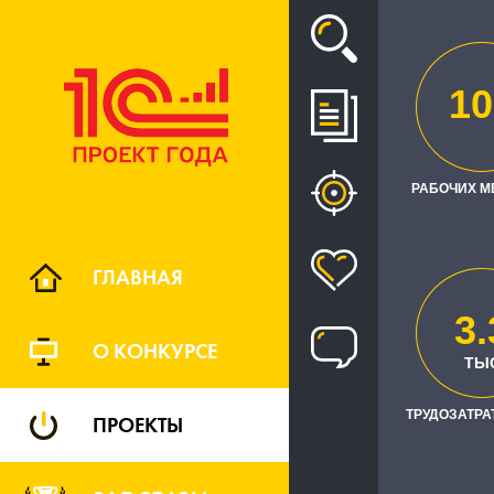
Проект
10
СОЗДАНИ
РАБОЧИХ М
БАЗЕ "
ГРУ
ГЛАВНАЯ
3.
О КОНКУРСЕ
ТЫ
ТРУДОЗАТРАТ
ПРОЕКТЫ