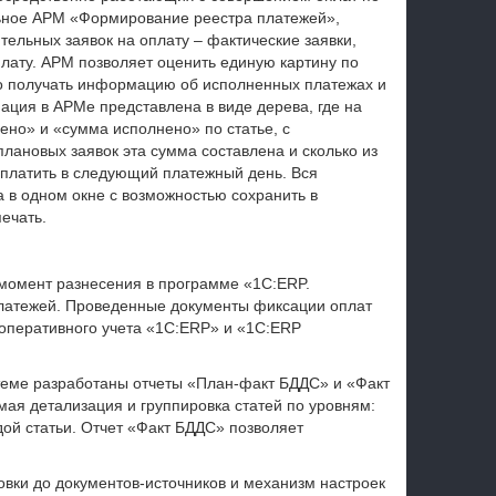
ьное АРМ «Формирование реестра платежей»,
льных заявок на оплату – фактические заявки,
плату. АРМ позволяет оценить единую картину по
но получать информацию об исполненных платежах и
ция в АРМе представлена в виде дерева, где на
ено» и «сумма исполнено» по статье, с
 плановых заявок эта сумма составлена и сколько из
оплатить в следующий платежный день. Вся
в одном окне с возможностью сохранить в
ечать.
 момент разнесения в программе «1С:ERP.
латежей. Проведенные документы фиксации оплат
оперативного учета «1С:ERP» и «1С:ERP
теме разработаны отчеты «План-факт БДДС» и «Факт
ая детализация и группировка статей по уровням:
дой статьи. Отчет «Факт БДДС» позволяет
вки до документов-источников и механизм настроек