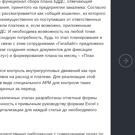
й функционал сбора плана БДДС, отвечающий
ия, принятого на предприятии заказчика. Согласно
 рассматривается как «общий кошелек», из которого
реимущественно из поступивших от ответственных
цели платежа и, если возможно, приложенным
ДДС. И необходима возможность на любой точке
ходную потребность, будь то этап планирования и
 связи с этим сотрудниками «Гигабайт» предложено
азе создания новых документов для фиксации
ату») и формирования плана на месяц – «План
ся контроль внутригрупповых движений как при
вок на расход и платежи. Для реализации этой
в виде специального АРМ для контроля таких
данных за период.
 различных этапах разработаны отчетные формы.
нность к привычным руководству формам Excel с
детализации для каждой статьи до необходимого
осредственно работающих с совершением оплат по