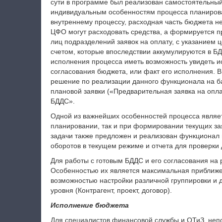
сути в программе был реализован самостоятельны
индивидуальным особенностям процесса планирован
внутреннему процессу, расходная часть бюджета не
ЦФО могут расходовать средства, а формируется п
лиц подразделений заявок на оплату, с указанием 
счетом, которые впоследствии аккумулируются в Б
исполнения процесса иметь возможность увидеть ис
согласования бюджета, или факт его исполнения. В
решение по реализации данного функционала на б
плановой заявки («Предварительная заявка на опл
БДДС».
Одной из важнейших особенностей процесса являет
планировании, так и при формировании текущих зая
задачи также предложен и реализован функционал 
оборотов в текущем режиме и отчета для проверки 
Для работы с готовым БДДС и его согласования на
Особенностью их является максимальная приближе
возможностью настройки различной группировки и 
уровня (Контрагент, проект, договор).
Исполнение бюджета
Для специалистов финансовой службы и ОТиЗ, неп