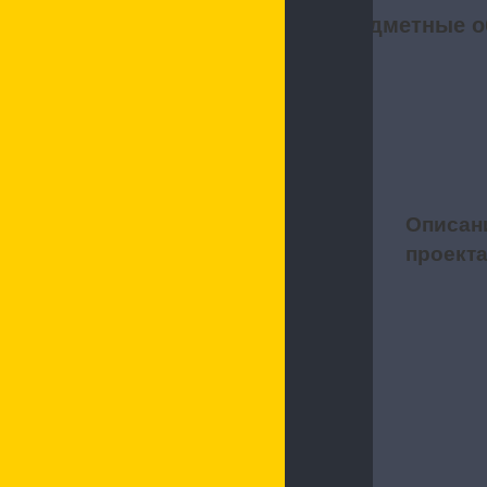
Предметные о
Описан
1
проект