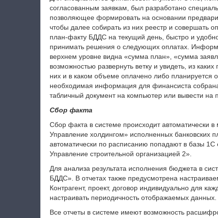
согласованным заявкам, был разработано специал
позволяющее формировать на основании предварите
чтобы далее собирать из них реестр и совершать о
план-факту БДДС на текущий день, быстро и удоб
принимать решения о следующих оплатах. Информа
верхнем уровне видна «сумма план», «сумма заявл
возможностью развернуть ветку и увидеть, из каких
них и в каком объеме оплачено либо планируется 
необходимая информация для финансиста собрана 
табличный документ на компьютер или вывести на п
Сбор факта
Сбор факта в системе происходит автоматически в
Управление холдингом» исполненных банковских п
автоматически по расписанию попадают в базы 1С 
Управление строительной организацией 2».
Для анализа результата исполнения бюджета в сис
БДДС». В отчетах также предусмотрена настраиваем
Контрагент, проект, договор индивидуально для каж
настраивать периодичность отображаемых данных.
Все отчеты в системе имеют возможность расшифро