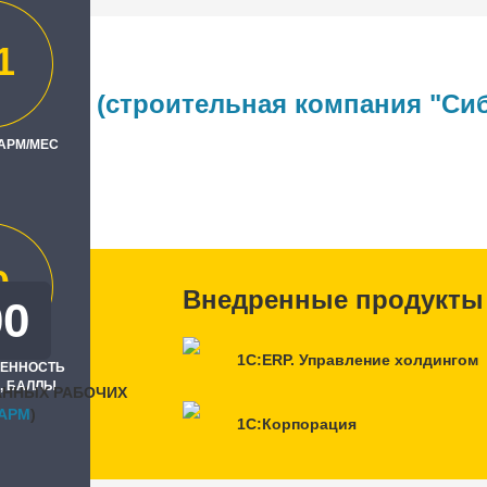
1
 №6" (строительная компания "Сиб
 АРМ/МЕС
ль
0
Внедренные продукты
00
1С:ERP. Управление холдингом
РЕННОСТЬ
, БАЛЛЫ
АННЫХ РАБОЧИХ
APM
)
1С:Корпорация