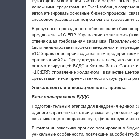
Руководством компании "Сибшахтострой" было при
денежными средствами из Excel-таблиц в совреме
автоматизировать основные бизнес-процессы, связ
способное развиваться под основные требования за
В результате проведенного обследования бизнес-пр
предложена «1С:ERP. Управление холдингом» (в ко
отвечающая требованиям заказчика. Параллельно 
были инициированы проекты внедрения и перевода 
«1С:Управление производственным предприятием»
организацией 2». Сразу предполагалось, что систе
автоматизирующей БДДС и Казначейство. Соответс
«1С:ERP. Управление холдингом» в качестве цент
средствами: из-за преемственности структуры спр
Уникальность и инновационность проекта
Блок планирования БДДС
Подготовительным этапом для внедрения единой си
единого справочника статей движение денежных с
охватывающего операционную, финансовую и инве
В компании заказчика процесс планирования бюдж
уникальные особенности, повлекшие за собой глуб