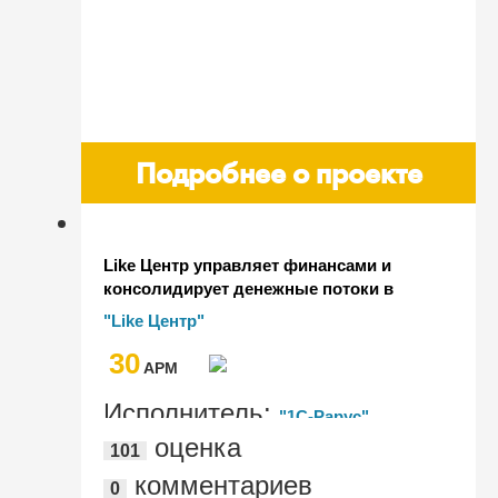
Подробнее о проекте
Like Центр управляет финансами и
консолидирует денежные потоки в
единой базе “1С‑Рарус: Финансовый
"Like Центр"
менеджмент 3"
30
AРМ
Исполнитель:
"1С-Рарус"
оценка
101
комментариев
0