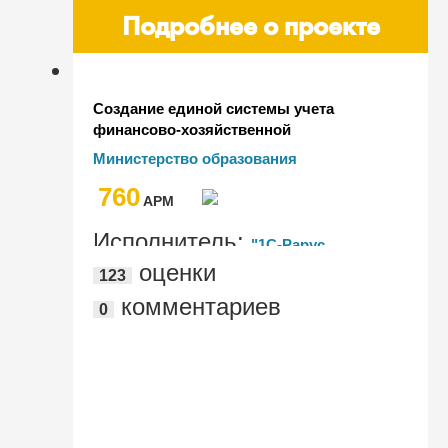
Подробнее о проекте
Создание единой системы учета
финансово-хозяйственной
деятельности 158 государственных
Министерство образования
учреждений образования
Красноярского края
760
Красноярского края
AРМ
Исполнитель:
"1С-Рарус
оценки
123
Новосибирск"
комментариев
0