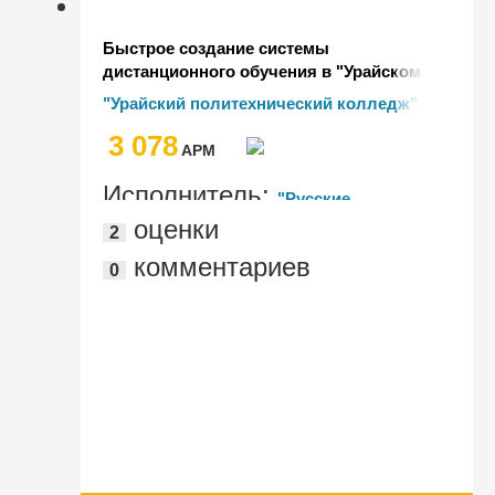
Быстрое создание системы
дистанционного обучения в "Урайском
политехническом колледже"
"Урайский политехнический колледж"
3 078
AРМ
Исполнитель:
"Русские
оценки
2
Решения"
комментариев
0