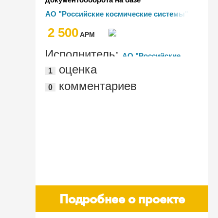
"1С:Документооборот 8 КОРП"
АО "Российские космические системы"
2 500
AРМ
Исполнитель:
АО "Российские
оценка
1
космические системы"
комментариев
0
Подробнее о проекте