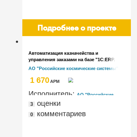
Подробнее о проекте
Автоматизация казначейства и
управления заказами на базе "1С:ERP.
Управление холдингом"
АО "Российские космические системы"
1 670
AРМ
Исполнитель:
АО "Российские
оценки
3
космические системы"
комментариев
0