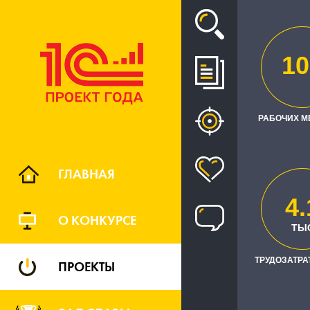
Проект
10
ВНЕДРЕ
РАБОЧИХ М
ГЛАВНАЯ
4.
О КОНКУРСЕ
РЕГИО
ТЫ
ТРУДОЗАТРАТ
ПРОЕКТЫ