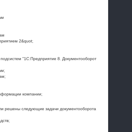
ам
там
приятием 2&quot;
 подсистем "1С:Предприятие 8. Документооборот
ам;
ам;
нформации компании;
ыли решены следующие задачи документооборота
дств;