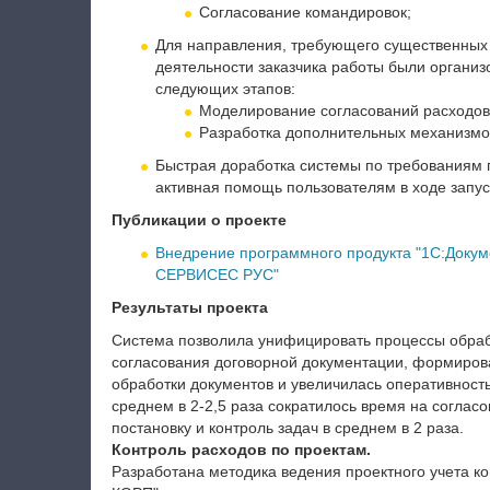
Согласование командировок;
Для направления, требующего существенных 
деятельности заказчика работы были организ
следующих этапов:
Моделирование согласований расходов, з
Разработка дополнительных механизмов
Быстрая доработка системы по требованиям п
активная помощь пользователям в ходе запус
Публикации о проекте
Внедрение программного продукта "1С:Док
СЕРВИСЕС РУС"
Результаты проекта
Система позволила унифицировать процессы обраб
согласования договорной документации, формирова
обработки документов и увеличилась оперативност
среднем в 2-2,5 раза сократилось время на соглас
постановку и контроль задач в среднем в 2 раза.
Контроль расходов по проектам.
Разработана методика ведения проектного учета к