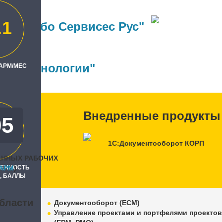
.1
ер Турбо Сервисес Рус"
ль
ые технологии"
 АРМ/МЕС
Внедренные продукты
05
0
1С:Документооборот КОРП
АННЫХ РАБОЧИХ
РЕННОСТЬ
APM
)
, БАЛЛЫ
бласти
Документооборот (ECM)
Управление проектами и портфелями проекто