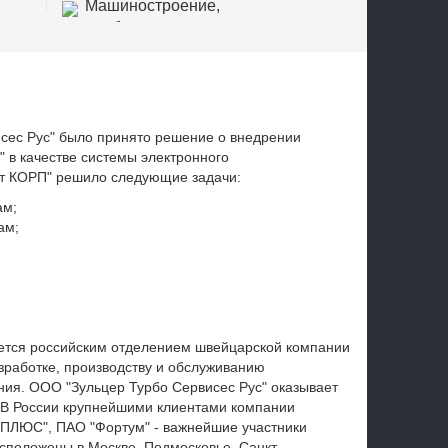
Машиностроение,
приборостроение
сес Рус" было принято решение о внедрении
 в качестве системы электронного
т КОРП" решило следующие задачи:
ам;
ам;
ется российским отделением швейцарской компании
разработке, производству и обслуживанию
ия. ООО "Зульцер Турбо Сервисес Рус" оказывает
. В России крупнейшими клиентами компании
Т-ПЛЮС", ПАО "Фортум" - важнейшие участники
сположены в Москве, Подмосковье, Санкт-