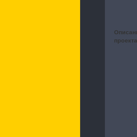
Описан
1
проект