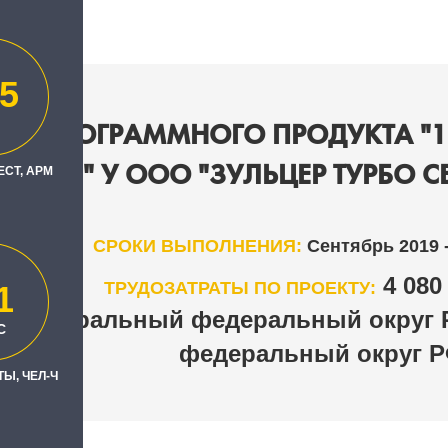
5
НИЕ ПРОГРАММНОГО ПРОДУКТА "
КОРП" У ООО "ЗУЛЬЦЕР ТУРБО С
ЕСТ, АРМ
СРОКИ ВЫПОЛНЕНИЯ:
Сентябрь 2019 
4 08
ТРУДОЗАТРАТЫ ПО ПРОЕКТУ:
1
Центральный федеральный округ 
Н
С
федеральный округ 
Ы, ЧЕЛ-Ч