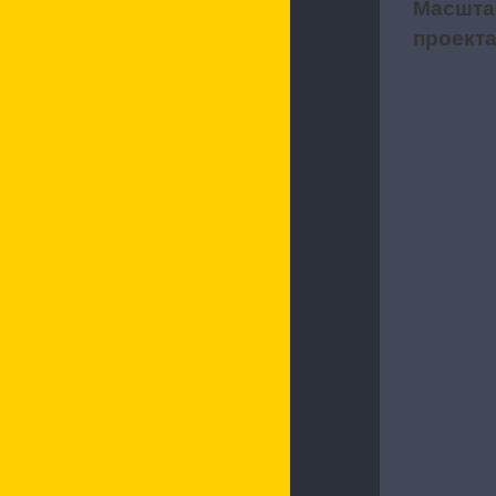
Масшта
2
проект