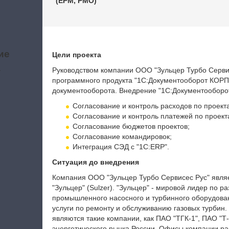
(EPM, PMO)
ие
Цели проекта
а
Руководством компании ООО "Зульцер Турбо Серви
программного продукта "1С:Документооборот КОРП"
документооборота. Внедрение "1С:Документооборо
Согласование и контроль расходов по проект
Согласование и контроль платежей по проект
Согласование бюджетов проектов;
Согласование командировок;
Интеграция СЭД с "1С:ERP".
Ситуация до внедрения
Компания ООО "Зульцер Турбо Сервисес Рус" явля
"Зульцер" (Sulzer). "Зульцер" - мировой лидер по 
промышленного насосного и турбинного оборудован
услуги по ремонту и обслуживанию газовых турбин
являются такие компании, как ПАО "ТГК-1", ПАО "
энергетического рынка России. Офисы компании ра