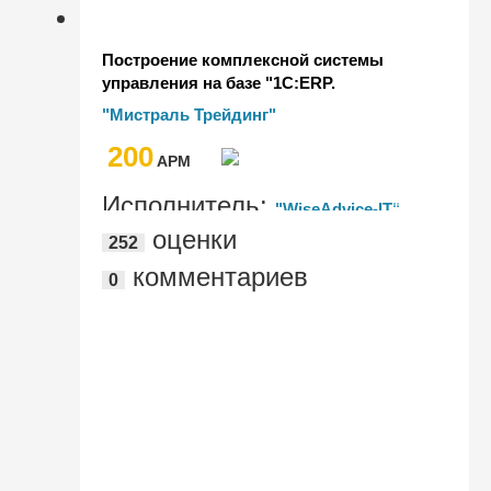
Построение комплексной системы
управления на базе "1С:ERP.
Управление холдингом" (в составе
"Мистраль Трейдинг"
"1С:Корпорация") для Мистраль
200
Трейдинг
AРМ
Исполнитель:
"WiseAdvice-IT"
оценки
252
комментариев
0