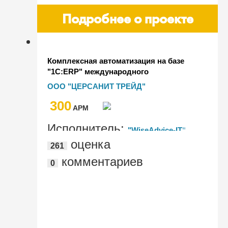
Подробнее о проекте
Комплексная автоматизация на базе
"1С:ERP" международного
предприятия CERSANIT в условиях
ООО "ЦЕРСАНИТ ТРЕЙД"
"удаленки"
300
AРМ
Исполнитель:
"WiseAdvice-IT"
оценка
261
комментариев
0