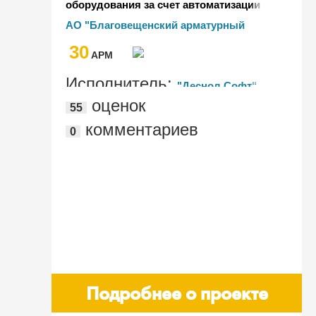
оборудования за счет автоматизации
процессов ТОиР на металлургическом
АО "Благовещенский арматурный
заводе
завод" ("ОМК")
30
AРМ
Исполнитель:
"Деснол Софт"
оценок
55
комментариев
0
Подробнее о проекте