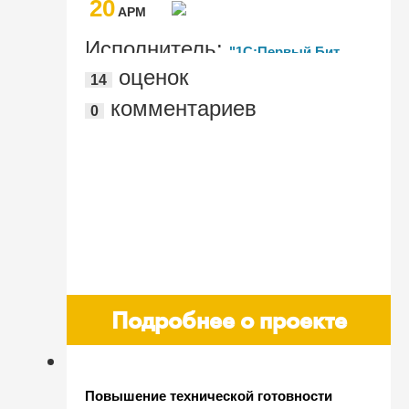
20
AРМ
Исполнитель:
"1С:Первый Бит,
оценок
14
Краснодар, ул. Кожевенная"
комментариев
0
Подробнее о проекте
Повышение технической готовности