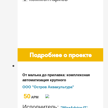
Подробнее о проекте
От малька до прилавка: комплексная
автоматизация крупного
рыбоперерабатывающего предприятия
ООО "Остров Аквакультура"
"Остров Аквакультура" на базе
50
"1С:ERP"
AРМ
Исполнитель:
"WiseAdvice-IT"