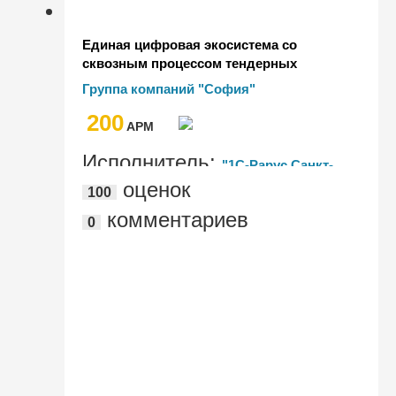
Единая цифровая экосистема со
сквозным процессом тендерных
продаж на "1С:ERP" в ГК "София"
Группа компаний "София"
200
AРМ
Исполнитель:
"1С-Рарус Санкт-
оценок
100
Петербург"
комментариев
0