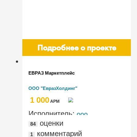
Подробнее о проекте
ЕВРАЗ Маркетплейс
ООО "ЕвразХолдинг"
1 000
AРМ
Исполнитель:
ООО
оценки
84
"ЕвразТехника", ВЦ "Один Сервис",
комментарий
1
Интернет агентство "ИНТЕРВОЛГА"