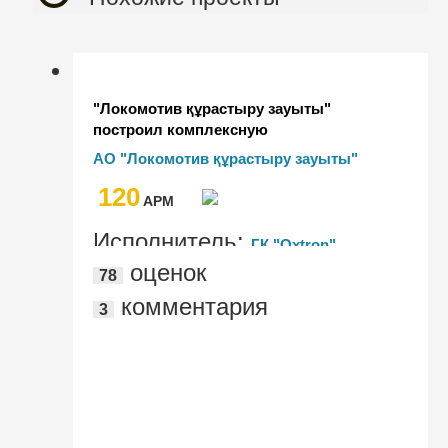
"Локомотив құрастыру зауыты"
построил комплексную
автоматизированную систему
АО "Локомотив құрастыру зауыты"
управления предприятием и избавился
120
от лишних расходов и сбоев на
AРМ
производстве
Исполнитель:
ГК "Oxtron"
оценок
78
комментария
3