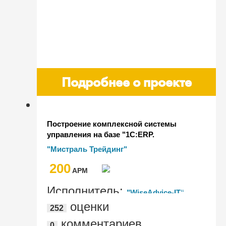
Подробнее о проекте
Построение комплексной системы
управления на базе "1С:ERP.
Управление холдингом" (в составе
"Мистраль Трейдинг"
"1С:Корпорация") для Мистраль
200
Трейдинг
AРМ
Исполнитель:
"WiseAdvice-IT"
оценки
252
комментариев
0