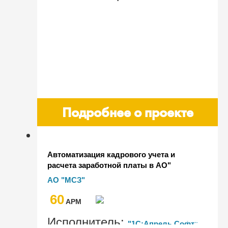
Подробнее о проекте
Автоматизация кадрового учета и
расчета заработной платы в АО"
Муромский стрелочный завод" с
АО "МСЗ"
помощью "1С:Зарплата и управление
60
персоналом 8 КОРП"
AРМ
Исполнитель:
"1C:Апрель Софт"