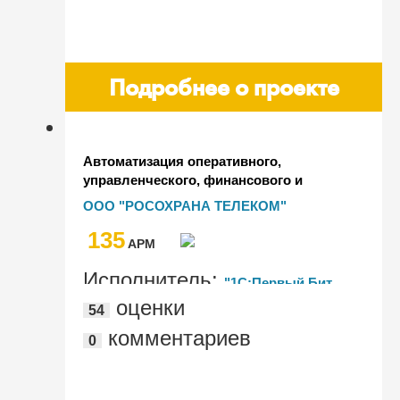
Подробнее о проекте
Автоматизация оперативного,
управленческого, финансового и
бухгалтерского учета в Группе
ООО "РОСОХРАНА ТЕЛЕКОМ"
компаний "РОСОХРАНА"
135
AРМ
Исполнитель:
"1С:Первый Бит,
оценки
54
Санкт-Петербург – Центральный офис"
комментариев
0