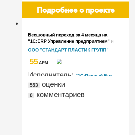
Подробнее о проекте
Бесшовный переход за 4 месяца на
"1С:ERP Управление предприятием" и
автоматизация двенадцати
ООО "СТАНДАРТ ПЛАСТИК ГРУПП"
подразделений крупнейшего
55
российского производителя изделий из
AРМ
пластика
Исполнитель:
"1С:Первый Бит,
оценки
553
Воронеж"
комментариев
0