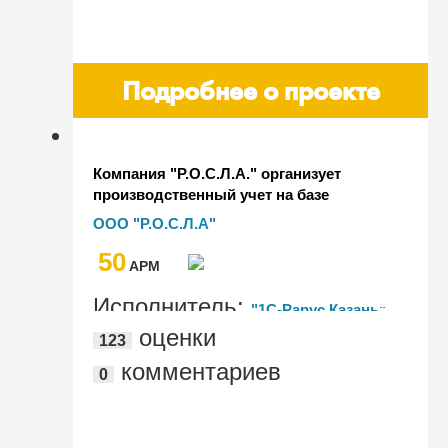
Подробнее о проекте
Компания "Р.О.С.Л.А." организует
производственный учет на базе
“1С:ERP. Управление предприятием”
ООО "Р.О.С.Л.А"
50
AРМ
Исполнитель:
"1С-Рарус Казань"
оценки
123
комментариев
0