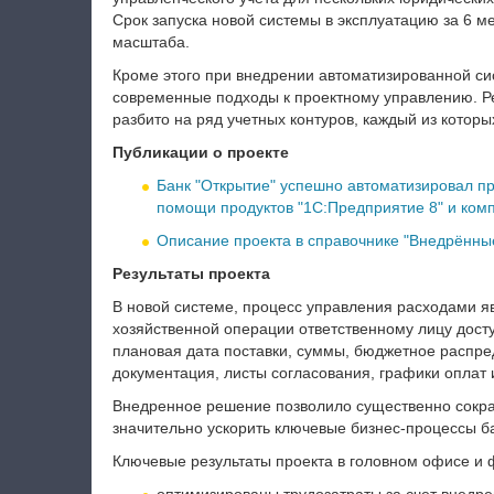
Срок запуска новой системы в эксплуатацию за 6 ме
масштаба.
Кроме этого при внедрении автоматизированной сис
современные подходы к проектному управлению. Ре
разбито на ряд учетных контуров, каждый из которы
Публикации о проекте
Банк "Открытие" успешно автоматизировал п
помощи продуктов "1С:Предприятие 8" и ком
Описание проекта в справочнике "Внедрённы
Результаты проекта
В новой системе, процесс управления расходами я
хозяйственной операции ответственному лицу дост
плановая дата поставки, суммы, бюджетное распре
документация, листы согласования, графики оплат 
Внедренное решение позволило существенно сокра
значительно ускорить ключевые бизнес-процессы б
Ключевые результаты проекта в головном офисе и 