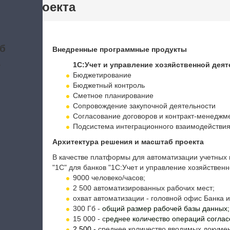
тики проекта
б
Внедренные программные продукты
а
1С:Учет и управление хозяйственной дея
Бюджетирование
Бюджетный контроль
Сметное планирование
Сопровождение закупочной деятельности
Согласование договоров и контракт-менеджм
Подсистема интеграционного взаимодействи
Архитектура решения и масштаб проекта
В качестве платформы для автоматизации учетны
"1С" для банков "1С:Учет и управление хозяйствен
9000 человеко/часов;
2 500 автоматизированных рабочих мест;
охват автоматизации - головной офис Банка 
300 Гб -
о
бщий размер рабочей базы данных;
15 000 - с
реднее количество операций соглас
2 500 -
среднее количество вводимых докумен