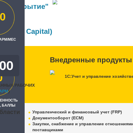
ФК Открытие"
0
ль
л" (IT Capital)
 АРМ/МЕС
Внедренные продукты
500
0
1С:Учет и управление хозяйств
АННЫХ РАБОЧИХ
APM
)
РЕННОСТЬ
, БАЛЛЫ
бласти
Управленческий и финансовый учет (FRP)
Документооборот (ECM)
Закупки, снабжение и управление отношениями
поставщиками