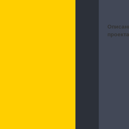
Описан
1
проект