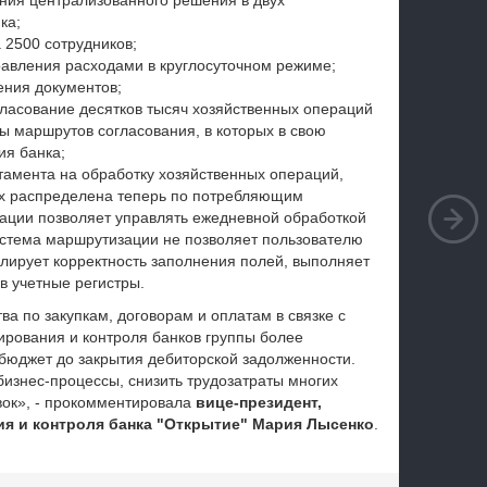
ния централизованного решения в двух
ка;
2500 сотрудников;
равления расходами в круглосуточном режиме;
ния документов;
ласование десятков тысяч хозяйственных операций
ы маршрутов согласования, в которых в свою
ия банка;
амента на обработку хозяйственных операций,
ых распределена теперь по потребляющим
ации позволяет управлять ежедневной обработкой
истема маршрутизации не позволяет пользователю
олирует корректность заполнения полей, выполняет
в учетные регистры.
а по закупкам, договорам и оплатам в связке с
рования и контроля банков группы более
 бюджет до закрытия дебиторской задолженности.
бизнес-процессы, снизить трудозатраты многих
вок», - прокомментировала
вице-президент,
я и контроля банка "Открытие" Мария Лысенко
.