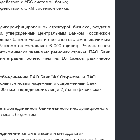
действия с АБС системой банка;
действия с CRM системой банка.
диверсифицированной структурой бизнеса, входит в
ий, утвержденный Центральным Банком Российской
нейших банков России и является системно значимым
банкоматов составляет 6 000 единиц. Региональная
экономически значимых регионах страны. ПАО Банк
интеграции более, чем из 10 банков различного
о объединению ПАО Банк "ФК Открытие" и ПАО
 появится новый надежный и современный банк,
200 тысяч юридических лиц и 2,7 млн физических
е
в объединенном банке единого информационного
вязке с бюджетом.
ъединение автоматизации и методологии
 лиц, входящих в организационную структуру банка.