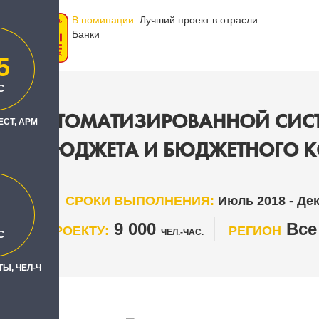
В номинации:
Лучший проект в отрасли:
Банки
5
С
НИЕ АВТОМАТИЗИРОВАННОЙ СИС
ЕСТ, АРМ
БЮДЖЕТА И БЮДЖЕТНОГО К
СРОКИ ВЫПОЛНЕНИЯ:
Июль 2018 - Де
9 000
Все
ТЫ ПО ПРОЕКТУ:
РЕГИОН
ЧЕЛ.-ЧАС.
С
Ы, ЧЕЛ-Ч