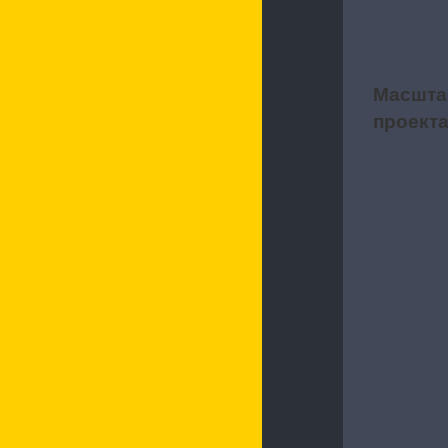
Характерис
Масшта
2
проект