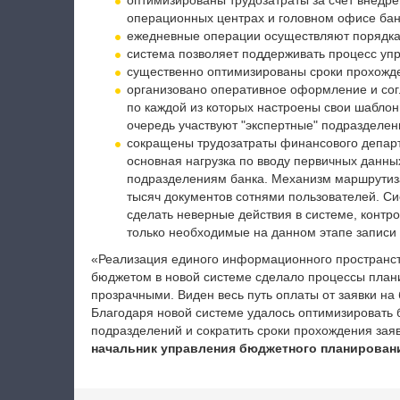
оптимизированы трудозатраты за счет внедре
операционных центрах и головном офисе бан
ежедневные операции осуществляют порядка 
система позволяет поддерживать процесс уп
существенно оптимизированы сроки прохожде
организовано оперативное оформление и сог
по каждой из которых настроены свои шаблон
очередь участвуют "экспертные" подразделен
сокращены трудозатраты финансового департ
основная нагрузка по вводу первичных данн
подразделениям банка. Механизм маршрутиз
тысяч документов сотнями пользователей. С
сделать неверные действия в системе, контр
только необходимые на данном этапе записи 
«Реализация единого информационного пространств
бюджетом в новой системе сделало процессы плани
прозрачными. Виден весь путь оплаты от заявки на
Благодаря новой системе удалось оптимизировать 
подразделений и сократить сроки прохождения зая
начальник управления бюджетного планировани