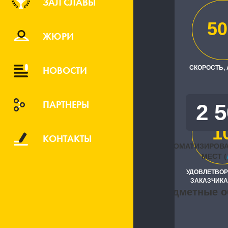
ЗАЛ СЛАВЫ
ПАО Банк "
50
Исполните
ЖЮРИ
"АйТи Капита
НОВОСТИ
СКОРОСТЬ,
ПАРТНЕРЫ
2 
1
КОНТАКТЫ
АВТОМАТИЗИРОВ
МЕСТ (
УДОВЛЕТВО
ЗАКАЗЧИКА
Предметные о