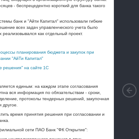
сяцев - беспрецедентно короткий для банка такого
темы банк и "Айти Капитал" использовали гибкие
шение всех задач управленческого учета было
х реализовывался как отдельный проект.
роцессы планирования бюджета и закупок при
пании "АйТи Капитал"
е решения" на сайте 1С
вляется единым: на каждом этапе согласования
упна вся информация по обязательствам - сроки,
деление, протоколы тендерных решений, закупочная
и другое.
тить время принятия решения при согласовании и
анка.
филиальной сети ПАО Банк "ФК Открытие":