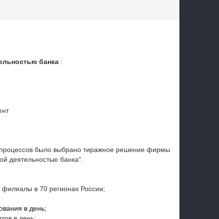
тельностью банка
:
ент
я
х процессов было выбрано тиражное решение фирмы
ной деятельностью банка".
и филиалы в 70 регионах России;
ования в день;
тов в день;