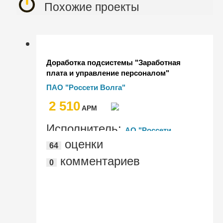
Похожие проекты
Доработка подсистемы "Заработная
плата и управление персоналом"
Автоматизированной системы
ПАО "Россети Волга"
управления персоналом ПАО "Россети
2 510
Волга"
AРМ
Исполнитель:
АО "Россети
оценки
64
Цифра"
комментариев
0