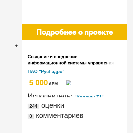
Подробнее о проекте
Создание и внедрение
информационной системы управления
персоналом "ЛУЧ" в ПАО "РусГидро"
ПАО "РусГидро"
на отечественной платформе
5 000
AРМ
Исполнитель:
"Холдинг Т1",
оценки
244
"CorpSoft24™ - корпоративные ИТ
комментариев
0
сервисы", ООО "РусГидро ИТ сервис"