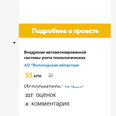
Подробнее о проекте
Внедрение автоматизированной
системы учета технологических
присоединений в АО
АО "Вологодская областная
"Вологдаоблэнерго" на базе
энергетическая компания"
51
программного продукта
AРМ
"1С:Предприятие 8. ERP Энергетика 2"
Исполнитель:
ГК "Бест"
оценок
217
комментария
4