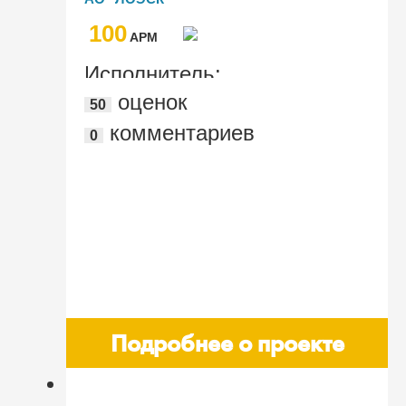
"1С:EHS Комплексная
100
производственная безопасность КОРП"
AРМ
Исполнитель:
оценок
50
"Информационные системы ВС"
комментариев
0
Подробнее о проекте