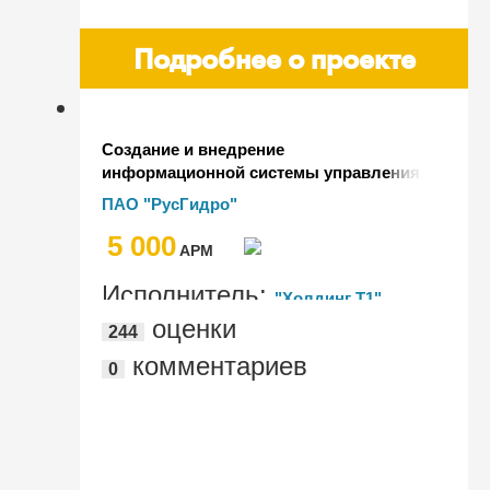
Подробнее о проекте
Создание и внедрение
информационной системы управления
персоналом "ЛУЧ" в ПАО "РусГидро"
ПАО "РусГидро"
на отечественной платформе
5 000
AРМ
Исполнитель:
"Холдинг Т1",
оценки
244
"CorpSoft24™ - корпоративные ИТ
комментариев
0
сервисы", ООО "РусГидро ИТ сервис"