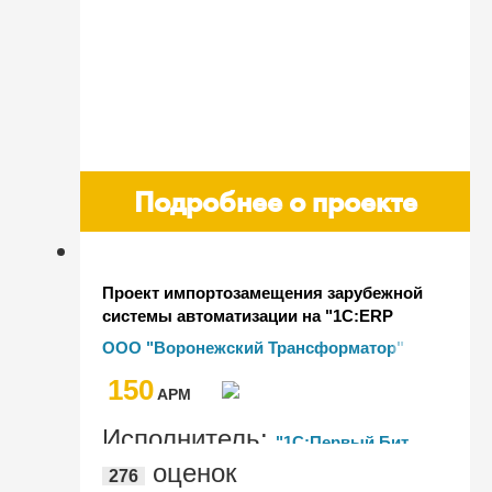
Подробнее о проекте
Проект импортозамещения зарубежной
системы автоматизации на "1С:ERP
Управление предприятием", ред. 2.5 в
ООО "Воронежский Трансформатор"
компании ООО "Воронежский
150
Трансформатор"
AРМ
Исполнитель:
"1С:Первый Бит,
оценок
276
Москва - м. Спортивная"