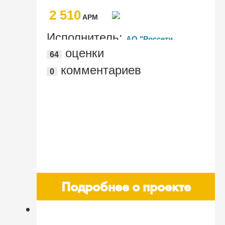
управления персоналом ПАО "Россети
2 510
Волга"
AРМ
Исполнитель:
АО "Россети
оценки
64
Цифра"
комментариев
0
Подробнее о проекте