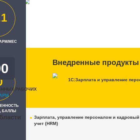
рупп"
.1
ль
азань"
 АРМ/МЕС
Внедренные продукты
00
0
1С:Зарплата и управление пер
АННЫХ РАБОЧИХ
APM
)
РЕННОСТЬ
, БАЛЛЫ
бласти
Зарплата, управление персоналом и кадровый
учет (HRM)