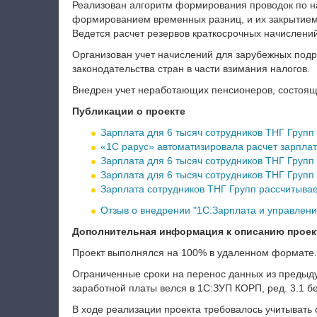
Реализован алгоритм формирования проводок по на
формированием временных разниц, и их закрытием 
Ведется расчет резервов краткосрочных начислений
Организован учет начислений для зарубежных под
законодательства стран в части взимания налогов.
Внедрен учет неработающих пенсионеров, состоящ
Публикации о проекте
Зарплата для 6 тысяч сотрудников ТНГ Груп
«1С рарус» автоматизировала расчет зарпла
Зарплата для 6 тысяч сотрудников ТНГ Груп
Зарплата для 6 тысяч сотрудников ТНГ Груп
Зарплата сотрудников ТНГ Групп рассчитыва
Отзыв о внедрении "1С:Зарплата и управлен
Дополнительная информация к описанию проек
Проект выполнялся на 100% в удаленном формате.
Ограниченные сроки на перенос данных из предыд
заработной платы велся в 1С:ЗУП КОРП, ред. 3.1 
В ходе реализации проекта требовалось учитывать 