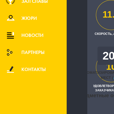
ЗАЛ СЛАВЫ
ООО "ТНГ-г
11
Исполните
ЖЮРИ
"1С-Рарус К
НОВОСТИ
СКОРОСТЬ,
ПАРТНЕРЫ
2
1
КОНТАКТЫ
АВТОМАТИЗИРОВ
МЕСТ (
УДОВЛЕТВО
ЗАКАЗЧИКА
Предметные о