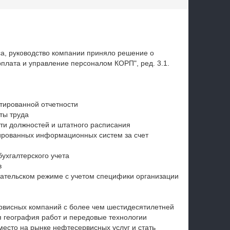
Добывающая промышленность
Профессиональные услуги
, руководство компании приняло решение о
плата и управление персоналом КОРП", ред. 3.1.
тированной отчетности
ты труда
и должностей и штатного расписания
ированных информационных систем за счет
ухгалтерского учета
в
вательском режиме с учетом специфики организации
ервисных компаний с более чем шестидесятилетней
я география работ и передовые технологии
есто на рынке нефтесервисных услуг и стать