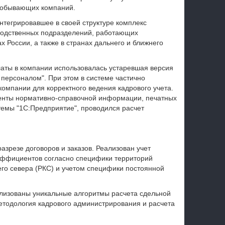
добывающих компаний.
нтегрировавшее в своей структуре комплекс
водственных подразделений, работающих
 России, а также в странах дальнего и ближнего
латы в компании использовалась устаревшая версия
 персоналом". При этом в системе частично
омпании для корректного ведения кадрового учета.
енты нормативно-справочной информации, печатных
темы "1С:Предприятие", проводился расчет
азрезе договоров и заказов. Реализован учет
оэффициентов согласно специфики территорий
его севера (РКС) и учетом специфики постоянной
ализованы уникальные алгоритмы расчета сдельной
тодология кадрового администрирования и расчета