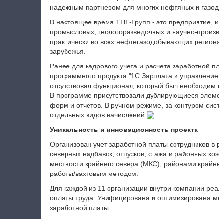
надежным партнером для многих нефтяных и газо
В настоящее время ТНГ-Групп - это предприятие, и
промысловых, геологоразведочных и научно-произ
практически во всех нефтегазодобывающих регионах
зарубежья.
Ранее для кадрового учета и расчета заработной п
программного продукта "1С:Зарплата и управление
отсутствовал функционал, который был необходим к
В программе присутствовали дублирующиеся элем
форм и отчетов. В ручном режиме, за контуром сис
отдельных видов начислений.
Уникальность и инновационность проекта
Организован учет заработной платы сотрудников в р
северных надбавок, отпусков, стажа и районных к
местности крайнего севера (МКС), районами крайн
работы/вахтовым методом.
Для каждой из 11 организации внутри компании ре
оплаты труда.
Унифицирована и оптимизирована ме
заработной платы.