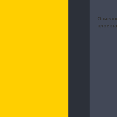
Описан
1
проект