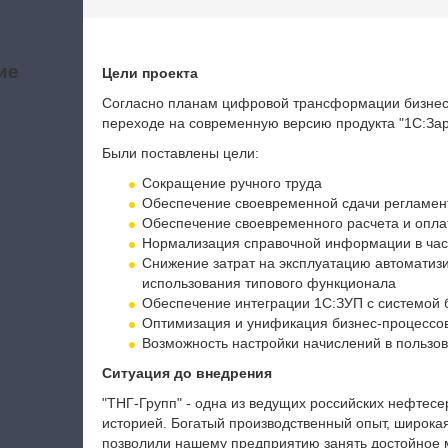
ие
Цели проекта
а
Согласно планам цифровой трансформации бизнеса
переходе на современную версию продукта "1С:Зар
Были поставлены цели:
Сокращение ручного труда
Обеспечение своевременной сдачи регламен
Обеспечение своевременного расчета и опла
Нормализация справочной информации в част
Снижение затрат на эксплуатацию автоматиз
использования типового функционала
Обеспечение интеграции 1С:ЗУП с системой б
Оптимизация и унификация бизнес-процессо
Возможность настройки начислений в пользо
Ситуация до внедрения
"ТНГ-Групп" - одна из ведущих российских нефтес
историей. Богатый производственный опыт, широка
позволили нашему предприятию занять достойное м