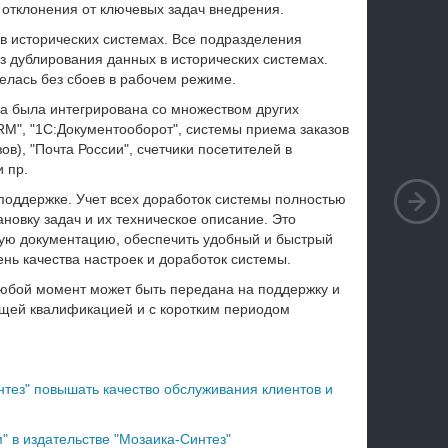
 отклонения от ключевых задач внедрения.
в исторических системах. Все подразделения
ез дублирования данных в исторических системах.
велась без сбоев в рабочем режиме.
а была интегрирована со множеством других
RM", "1С:Документооборот", системы приема заказов
ов), "Почта России", счетчики посетителей в
и пр.
поддержке. Учет всех доработок системы полностью
новку задач и их техническое описание. Это
ную документацию, обеспечить удобный и быстрый
ень качества настроек и доработок системы.
любой момент может быть передана на поддержку и
ющей квалификацией и с коротким периодом
нтез" повышать качество обслуживания клиентов и
 в издательстве "Мозаика-Синтез"