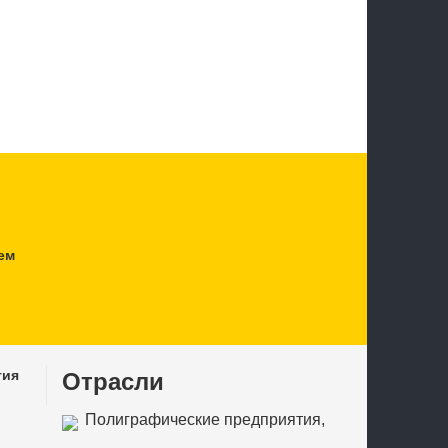
ем
тия
Отрасли
Полиграфические предприятия,
издательства, редакции