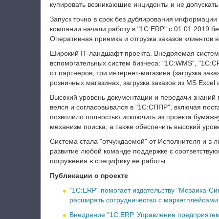
купировать возникающие инциденты и не допускать
Запуск точно в срок без дублирования информации 
компании начали работу в "1С:ERP" с 01.01.2019 б
Оперативная приемка и отгрузка заказов клиентов 
Широкий IT-ландшафт проекта. Внедряемая систем
вспомогательных систем бизнеса: "1С:WMS", "1С:C
от партнеров, три интернет-магазина (загрузка заказ
розничных магазинах, загрузка заказов из MS Excel 
Высокий уровень документации и передачи знаний 
велся и согласовывался в "1С:СППР", включая поста
позволило полностью исключить из проекта бумаж
механизм поиска, а также обеспечить высокий уров
Система стала "отчуждаемой" от Исполнителя и в 
развитие любой команде поддержке с соответству
погружения в специфику ее работы.
Публикации о проекте
"1С:ERP" помогает издательству "Мозаика-Си
расширять сотрудничество с маркетплейсами
Внедрение "1С:ERP. Управление предприятем"