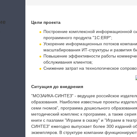
ие
Цели проекта
а
Построение комплексной информационной си
программного продукта "1С:ERP";
Ускорение информационных потоков компани
масштабирования ИТ-структуры и развития би
Повышение эффективности работы коммерческ
обслуживания клиентов;
Снижение затрат на технологическое сопро
Ситуация до внедрения
"МОЗАИКА-СИНТЕЗ" - ведущее российское издатель
образования. Наиболее известные проекты издател
семи гномов", программа дошкольного образования
методический комплекс к программе, а также серия
книги с пазлами "Играем в сказку" и "Играем в теа
СИНТЕЗ" ежегодно выпускает более 300 изданий 
экземпляров. В структуре компании функционируют 