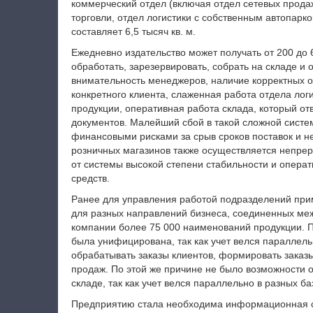
коммерческий отдел (включая отдел сетевых продаж
торговли, отдел логистики с собственным автопар
составляет 6,5 тысяч кв. м.
Ежедневно издательство может получать от 200 до 
обработать, зарезервировать, собрать на складе и
внимательность менеджеров, наличие корректных о
конкретного клиента, слаженная работа отдела лог
продукции, оперативная работа склада, который отв
документов. Малейший сбой в такой сложной систем
финансовыми рисками за срыв сроков поставок и 
розничных магазинов также осуществляется непреры
от системы высокой степени стабильности и операти
средств.
Ранее для управления работой подразделений пр
для разных направлений бизнеса, соединенных ме
компании более 75 000 наименований продукции. 
была унифицирована, так как учет велся параллел
обрабатывать заказы клиентов, формировать заказ
продаж. По этой же причине не было возможности о
складе, так как учет велся параллельно в разных ба
Предприятию стала необходима информационная си