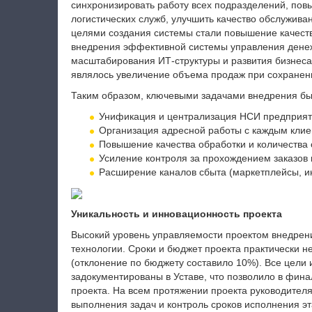
синхронизировать работу всех подразделений, пов
логистических служб, улучшить качество обслужива
целями создания системы стали повышение качеств
внедрения эффективной системы управления дене
масштабирования ИТ-структуры и развития бизнес
являлось увеличение объема продаж при сохранен
Таким образом, ключевыми задачами внедрения б
Унификация и централизация НСИ предприят
Организация адресной работы с каждым клиен
Повышение качества обработки и количества 
Усиление контроля за прохождением заказов 
Расширение каналов сбыта (маркетплейсы, ин
Уникальность и инновационность проекта
Высокий уровень управляемости проектом внедрени
технологии. Сроки и бюджет проекта практически н
(отклонение по бюджету составило 10%). Все цели 
задокументированы в Уставе, что позволило в фин
проекта. На всем протяжении проекта руководител
выполнения задач и контроль сроков исполнения э