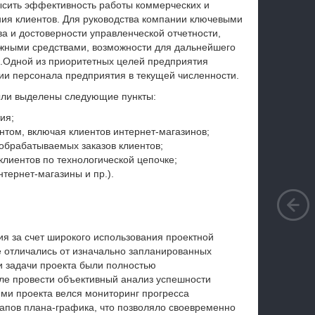
ысить эффективность работы коммерческих и
ния клиентов. Для руководства компании ключевыми
а и достоверности управленческой отчетности,
жными средствами, возможности для дальнейшего
а.Одной из приоритетных целей предприятия
ии персонала предприятия в текущей численности.
ыли выделены следующие пункты:
ия;
том, включая клиентов интернет-магазинов;
обрабатываемых заказов клиентов;
клиентов по технологической цепочке;
тернет-магазины и пр.).
я за счет широкого использования проектной
е отличались от изначально запланированных
и задачи проекта были полностью
але провести объективный анализ успешности
ями проекта велся мониторинг прогресса
тапов плана-графика, что позволяло своевременно