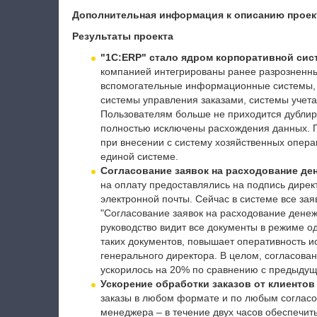
Дополнительная информация к описанию проек
Результаты проекта
"1C:ERP" стало ядром корпоративной сис
компанией интегрированы ранее разрозненн
вспомогательные информационные системы, в
системы управления заказами, системы учета
Пользователям больше не приходится дублиро
полностью исключены расхождения данных. П
при внесении с систему хозяйственных операц
единой системе.
Согласование заявок на расходование де
на оплату предоставлялись на подпись дирек
электронной почты. Сейчас в системе все за
"Согласование заявок на расходование денеж
руководство видит все документы в режиме од
таких документов, повышает оперативность 
генерального директора. В целом, согласова
ускорилось на 20% по сравнению с предыдущ
Ускорение обработки заказов от клиентов
заказы в любом формате и по любым согласо
менеджера – в течение двух часов обеспечить