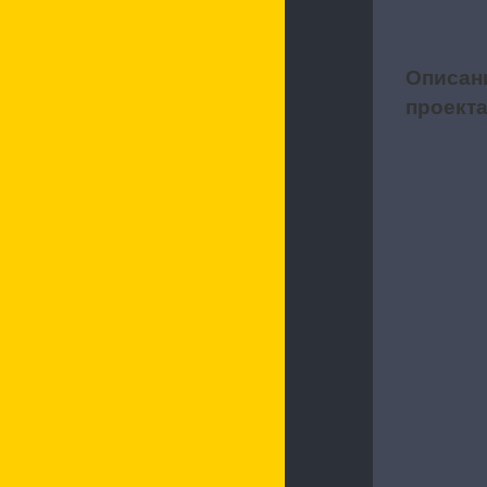
Описан
1
проект