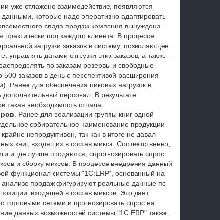
нии уже отлажено взаимодействие, появляются
 данными, которые надо оперативно адаптировать
 повсеместного спада продаж компания вынуждена
я практически под каждого клиента. В процессе
рсальной загрузки заказов в систему, позволяющее
, управлять датами отгрузки этих заказов, а также
распределять по заказам резервы и свободные
 500 заказов в день с перспективой расширения
ки). Ранее для обеспечения пиковых нагрузок в
 дополнительный персонал. В результате
ов такая необходимость отпала.
оров
. Ранее для реализации группы книг одной
тдельное собирательное наименование продукции
крайне непродуктивен, так как в итоге не давал
ых книг, входящих в состав микса. Соответственно,
ги и где лучше продаются, спрогнозировать спрос,
ксов и сборку миксов. В процессе внедрения данный
вой функционал системы "1С:ERP", основанный на
 в анализе продаж фигурируют реальные данные по
позиции, входящей в состав миксов. Это дает
 с торговыми сетями и прогнозировать спрос на
ание данных возможностей системы "1С:ERP" также