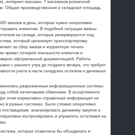
), интернет-магазин, 7 магазинов розничной
ком. Общая производственная и складская площадь
600 заказов в день, которые нужно оперативно
 отправить клиентам. В подобной ситуации важны
статков на складе, которые резервируются под
истики, который организует транспортировку
ечает за сбор заказа и корректную печать
е чреват потерей лояльности клиентов и
неверно оформленной документацией. Работа
вно с раннего утра до позднего вечера, что требует
вности учета в части складских остатков и денежных
именялись разрозненные информационные системы
жду собой нетиповыми обменами. В ассортименте
При этом нормативно-справочная информация не
ьно в разных системах. Было сложно оперативно
ы поставщикам, анализировать динамику закупок и
перативно контролировать и управлять остатками на
зах.
стема, которая позволила бы объединить и