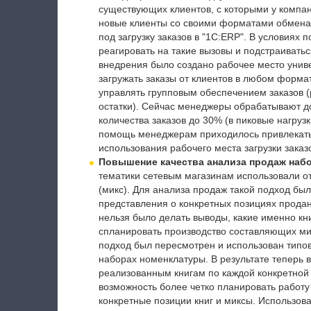
существующих клиентов, с которыми у компа
новые клиенты со своими форматами обмена
под загрузку заказов в "1С:ERP". В условиях
реагировать на такие вызовы и подстраиватьс
внедрения было создано рабочее место униве
загружать заказы от клиентов в любом формате
управлять групповым обеспечением заказов (
остатки). Сейчас менеджеры обрабатывают до
количества заказов до 30% (в пиковые нагруз
помощь менеджерам приходилось привлекать
использования рабочего места загрузки заказ
Повышение качества анализа продаж наб
тематики сетевым магазинам использовали о
(микс). Для анализа продаж такой подход был 
представления о конкретных позициях проданн
нельзя было делать выводы, какие именно кни
спланировать производство составляющих ми
подход был пересмотрен и использован типо
наборах номенклатуры. В результате теперь
реализованным книгам по каждой конкретной 
возможность более четко планировать работу
конкретные позиции книг и миксы. Использов