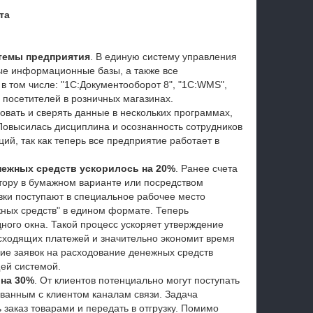
та
темы предприятия
. В единую систему управления
ые информационные базы, а также все
 том числе: "1С:Документооборот 8", "1С:WMS",
 посетителей в розничных магазинах.
вать и сверять данные в нескольких программах,
овысилась дисциплина и осознанность сотрудников
ий, так как теперь все предприятие работает в
нежных средств ускорилось на 20%
. Ранее счета
тору в бумажном варианте или посредством
явки поступают в специальное рабочее место
ных средств" в едином формате. Теперь
ного окна. Такой процесс ускоряет утверждение
исходящих платежей и значительно экономит время
ние заявок на расходование денежных средств
ей системой.
 на 30%
. От клиентов потенциально могут поступать
ванным с клиентом каналам связи. Задача
 заказ товарами и передать в отгрузку. Помимо