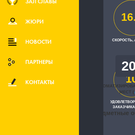
ЗАЛ СЛАВЫ
ООО "МОЗА
16
Исполните
ЖЮРИ
"Портал-Юг
НОВОСТИ
СКОРОСТЬ,
ПАРТНЕРЫ
2
1
КОНТАКТЫ
АВТОМАТИЗИРОВ
МЕСТ (
УДОВЛЕТВО
ЗАКАЗЧИКА
Предметные о