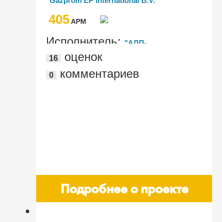
"Gazprom EP International B.V."
International B.V.
405
AРМ
Исполнитель:
"АЛП-
оценок
16
Информационные системы"
комментариев
0
Подробнее о проекте