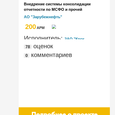
Внедрение системы консолидации
отчетности по МСФО и прочей
отчетности на базе "1С:Управление
АО "Зарубежнефть"
Холдингом" в группе компаний АО
200
"Зарубежнефть"
AРМ
Исполнитель:
ЗАО "Крок
оценок
78
инкорпорейтед"
комментариев
0
Подробнее о проекте