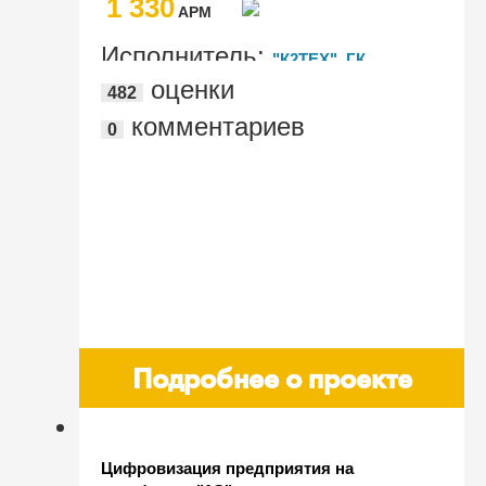
1 330
подсистем 2-й очереди в ПАО
AРМ
"КуйбышевАзот"
Исполнитель:
"К2ТЕХ", ГК
оценки
482
"Бест", "1С:Апрель Софт",
комментариев
0
"Информационные системы ВС"
Подробнее о проекте
Цифровизация предприятия на