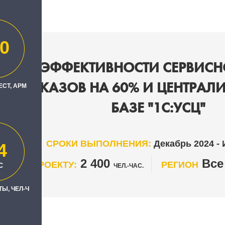
0
ЕНИЕ ЭФФЕКТИВНОСТИ СЕРВИСНО
КИ ЗАКАЗОВ НА 60% И ЦЕНТРАЛ
ЕСТ, АРМ
БАЗЕ "1С:УСЦ"
СРОКИ ВЫПОЛНЕНИЯ:
Декабрь 2024 -
4
2 400
Все
ТЫ ПО ПРОЕКТУ:
РЕГИОН
С
ЧЕЛ.-ЧАС.
Ы, ЧЕЛ-Ч