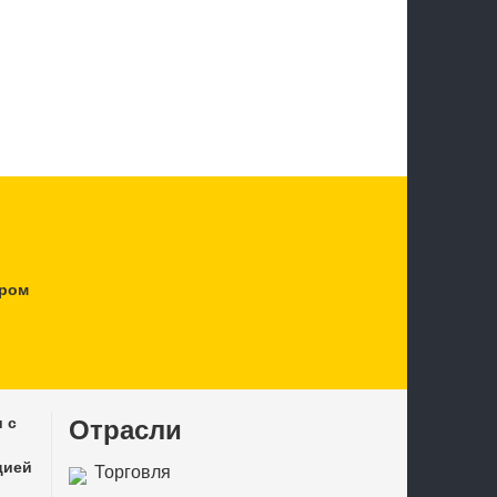
тром
 с
Отрасли
цией
Торговля