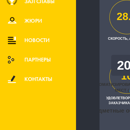
ЗАЛ СЛАВЫ
ЗАО "Групп
28
ЖЮРИ
Исполните
"1С:Первый 
НОВОСТИ
СКОРОСТЬ,
ПАРТНЕРЫ
2
1
КОНТАКТЫ
АВТОМАТИЗИРОВ
МЕСТ (
УДОВЛЕТВО
ЗАКАЗЧИКА
Предметные о