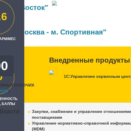
а Себ-Восток"
.6
ль
Бит, Москва - м. Спортивная"
 АРМ/МЕС
Внедренные продукты
00
0
1С:Управление сервисным цен
АННЫХ РАБОЧИХ
APM
)
РЕННОСТЬ
, БАЛЛЫ
бласти
Закупки, снабжение и управление отношениями
поставщиками
Управление нормативно-справочной информа
(MDM)