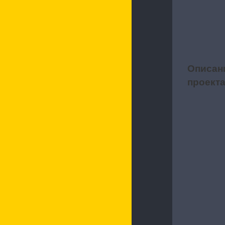
Описан
1
проект