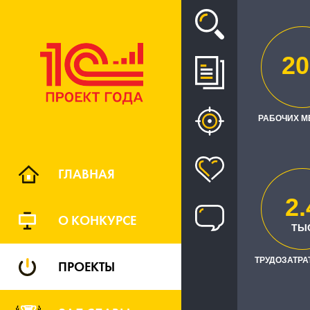
Проект
20
ПОВЫШ
ОБРАБОТ
РАБОЧИХ М
ГЛАВНАЯ
2.
О КОНКУРСЕ
ТРУДОЗАТРА
ТЫ
ТРУДОЗАТРАТ
ПРОЕКТЫ
Заказчик