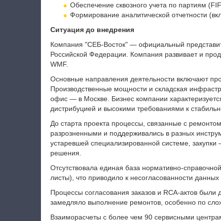
Обеспечение сквозного учета по партиям (FI
Формирование аналитической отчетности (вкл
Ситуация до внедрения
Компания "СЕБ-Восток" — официальный представи
Российской Федерации. Компания развивает и продви
WMF.
Основные направления деятельности включают прои
Производственные мощности и складская инфрастру
офис — в Москве. Бизнес компании характеризуетс
дистрибуцией и высокими требованиями к стабильн
До старта проекта процессы, связанные с ремонто
разрозненными и поддерживались в разных инструм
устаревшей специализированной системе, закупки 
решения.
Отсутствовала единая база нормативно-справочной
листы), что приводило к несогласованности данных
Процессы согласования заказов и RCA-актов были 
замедляло выполнение ремонтов, особенно по сло
Взаиморасчеты с более чем 90 сервисными центрам