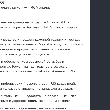
FO)
ючая статистику и RCA-анализ)
тель международной группы Groupe SEB в
гает на рынке бренды Tefal, Moulinex, Krups и
зводство и продажу кухонной техники и посуды.
ктура расположены в Санкт-Петербурге, головной
я широкой продуктовой линейкой, развитой
ости операционных процессов.
м и обеспечением сервисной сети, были
ентах. Ремонтная деятельность велась в
— с использованием Excel и зарубежного ERP-
 информации (номенклатура, IRIS-коды, прайс-
 и усложняло управление запасами и заказами.
длительными и недостаточно прозрачными, что
жным и дорогостоящим категориям техники.
и велись разрозненно, что увеличивало