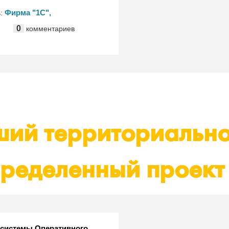
Фирма "1С",
ь:
ьный центр
0
комментариев
ации", "Ланит", "1С-КСУ",
айз"
ий территориально
ределенный проект
 системы Оперативного