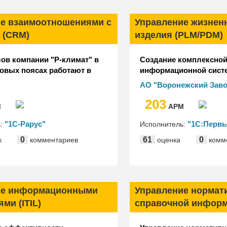
е взаимоотношениями с
Управление жизнен
 (CRM)
изделия (PLM/PDM)
ов компании "Р-климат" в
Создание комплексно
овых поясах работают в
информационной сист
зе "1С:CRM КОРП"
оперативного учета на
АО "Воронежский Зав
Полупроводниковых П
203
Сборка"
М
АРМ
"1С-Рарус"
"1С:Первы
ь:
Исполнитель:
0
61
0
к
комментариев
оценка
комм
ие информационными
Управление нормат
ми (ITIL)
справочной информ