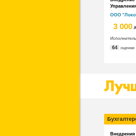
Управления
компаний "
ООО "Локо
3 000
А
Исполнител
64
оценки
Лучш
Бухгалтер
Внедрения