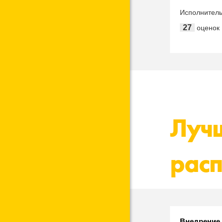
Исполнител
"Национал
27
оценок
информатиз
"1С-Софт Р
Лучш
расп
Внедрение