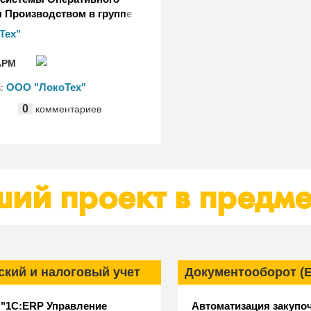
 Производством в группе
ЛокоТех"
Тех"
РМ
ООО "ЛокоТех"
ь:
0
комментариев
ий проект в предме
ский и налоговый учет
Документооборот (
 "1С:ERP Управление
Автоматизация закупо