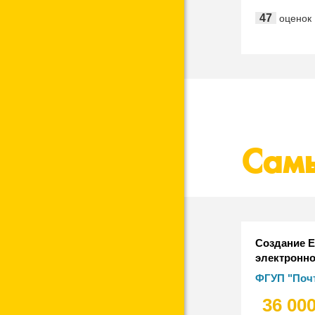
"ЦентрПрог
47
оценок
Собственн
"Агрокомп
Сам
Создание 
электронно
(ЕСЭД) ФГУ
ФГУП "Почт
"1С:Докум
36 00