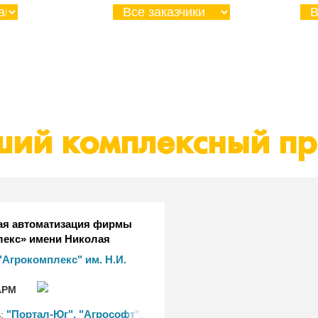
ий комплексный пр
ая автоматизация фирмы
лекс» имени Николая
Ткачева с использованием
Агрокомплекс" им. Н.И.
1С»
РМ
"Портал-Юг", "Агрософт",
ь: