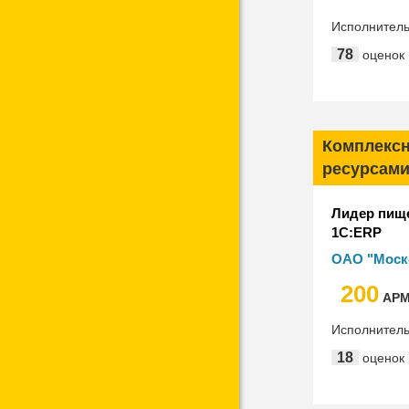
Исполнител
"Национал
78
оценок
информати
Комплексн
ресурсами
Лидер пище
1С:ERP
ОАО "Моск
сыров "Кар
200
АР
Исполнител
18
оценок