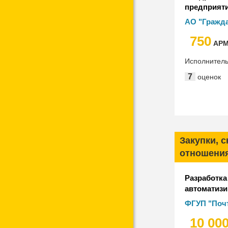
предприяти
самолёты С
АО "Гражда
750
АР
Исполнител
7
оценок
Закупки, 
отношени
Разработка
автоматиз
системы уп
ФГУП "Почт
ФГУП "Почт
10 00