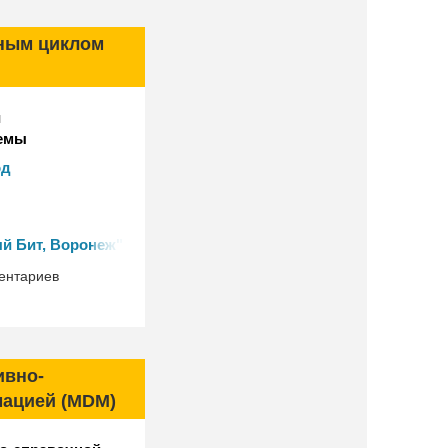
ным циклом
й
емы
 базе "1С:ERP"
од
риборов-
й Бит, Воронеж"
ентариев
ивно-
ацией (MDM)