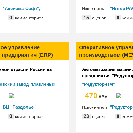
"Аксиома-Софт",
"Интер РА
ь:
Исполнитель:
ьный центр
Информационные техн
0
15
0
комментариев
оценок
комм
зации"
ое управление
Оперативное управ
 предприятия (ERP)
производством (ME
вой отрасли России на
Автоматизация машин
предприятия "Редукто
"Вертолеты России") н
овский завод плавленых
"Редуктор-ПМ"
ат"
470
М
АРМ
ВЦ "Раздолье"
"Редуктор
ь:
Исполнитель:
"1С"
0
23
0
комментариев
оценки
комм