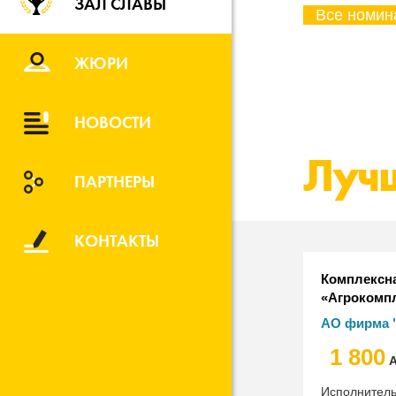
ЗАЛ СЛАВЫ
ЖЮРИ
НОВОСТИ
Лучш
ПАРТНЕРЫ
КОНТАКТЫ
Комплексн
«Агрокомп
Ивановича 
АО фирма "
решений «
Ткачева
1 800
А
Исполнител