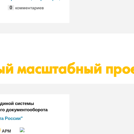
раммСистем", "КомЛайн",
0
комментариев
ая ИТ-служба
лекс"
ый масштабный про
Единой системы
го документооборота
П "Почта России" на базе
а России"
ентооборот КОРП"
0
АРМ