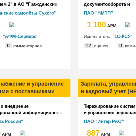
ем 2" в АО "Гражданские
документооборота и
ухого"
документационного об
нские самолёты Сухого"
ПАО "НМТП"
управления ПАО "НМТ
1 100
М
АРМ
"АФМ-Серверс"
"1С-КСУ"
ь:
Исполнитель:
0
12
0
комментариев
оценок
комм
снабжение и управление
Зарплата, управлен
ями с поставщиками
и кадровый учет (H
 и внедрение
Тиражирование систем
ированной информационной
и управление персонал
равления заказом (АИС УЗ)
компании Группы "Инте
а России"
ПАО "Интер РАО"
а России"
2018 гг.
0
887
АРМ
АРМ