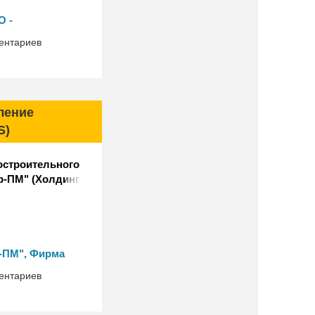
О -
ологии"
ентариев
ление
S)
остроительного
р-ПМ" (Холдинг
а базе "1С:ERP"
-ПМ", Фирма
ентариев