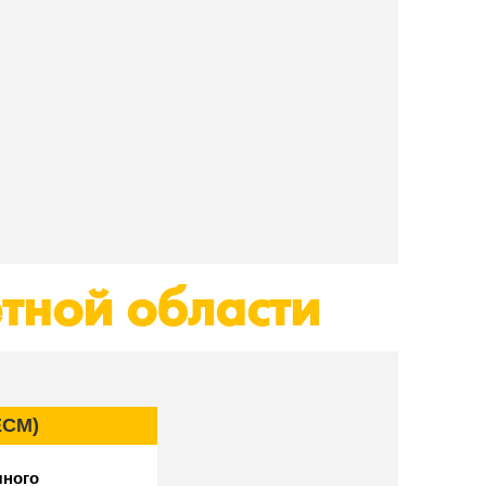
тной области
ECM)
чного