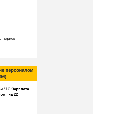
еспечения
П"
ентариев
ие персоналом
RM)
ы "1С:Зарплата
ом" на 22
р РАО" в 2017-