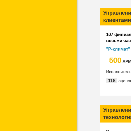
Управлени
клиентами
107 филиал
восьми час
единой ба
"Р-климат"
500
АР
Исполнител
118
оцено
Управлен
технология