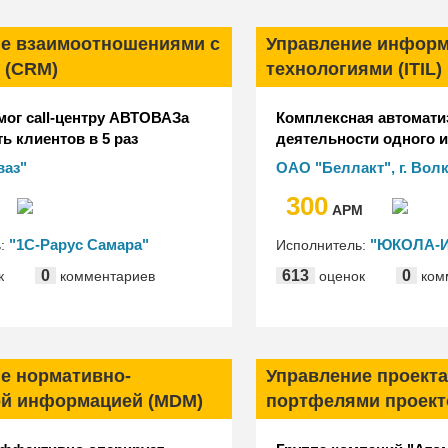
е взаимоотношениями с
Управление инфор
 (CRM)
технологиями (ITIL)
ог call-центру АВТОВАЗа
Комплексная автомати
ь клиентов в 5 раз
деятельности одного 
ее
производителей моло
ваз"
ОАО "Беллакт", г. Вол
Республики Беларусь
300
АРМ
"1С-Рарус Самара"
"ЮКОЛА-И
ь:
Исполнитель:
0
613
0
к
комментариев
оценок
ком
е нормативно-
Управление проекта
ой информацией (MDM)
портфелями проект