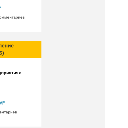
"
омментариев
ление
S)
дприятиях
М"
ентариев