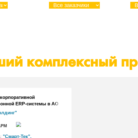
ий комплексный пр
 корпоративной
онной ERP-системы в АО
олдинг"
РМ
"Смарт-Тек",
ь: