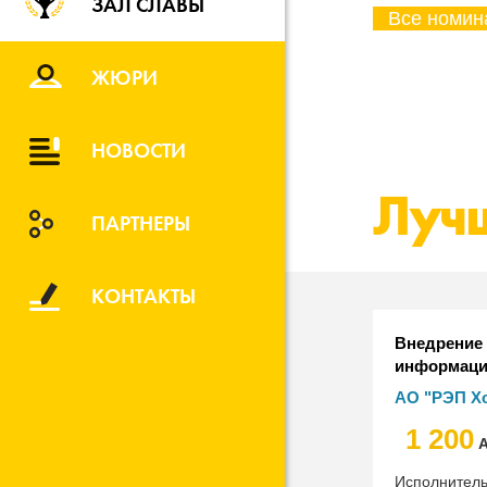
ЗАЛ СЛАВЫ
ЖЮРИ
НОВОСТИ
Лучш
ПАРТНЕРЫ
КОНТАКТЫ
Внедрение
информаци
"РЭПХ"
АО "РЭП Х
1 200
А
Исполнител