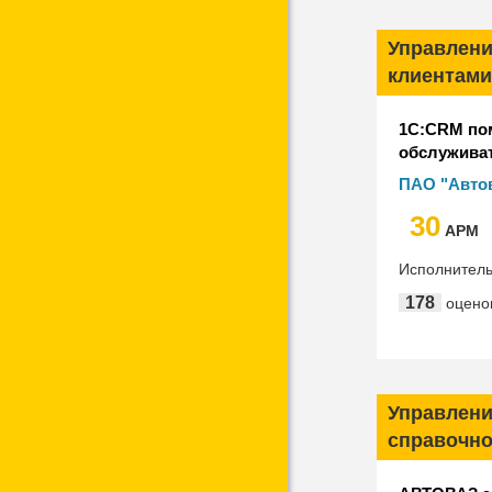
Управлени
клиентами
1С:CRM пом
обслуживат
эффективн
ПАО "Авто
30
АРМ
Исполнител
178
оцено
Управлени
справочн