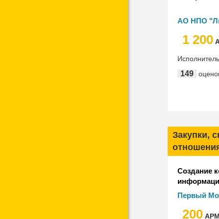
АО НПО "Л
электромех
1 200
А
Исполнител
149
оцено
Закупки, 
отношени
Создание 
информаци
медикамент
Первый Мо
Сеченовско
медицински
200
"1С:Медици
Сеченова
АР