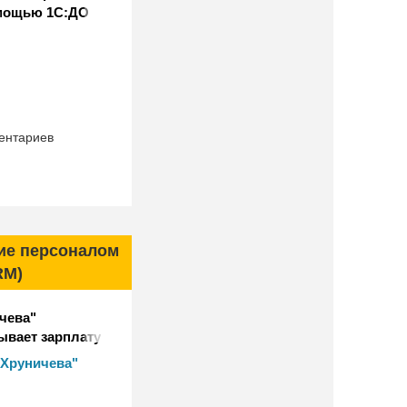
мощью 1С:ДО
ентариев
ие персоналом
RM)
чева"
ывает зарплату
ов с помощью
 Хруничева"
 и управление