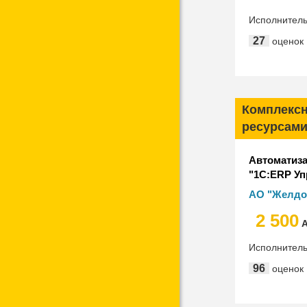
Исполнител
м. Семенов
27
оценок
Комплексн
ресурсами
Автоматиза
"1С:ERP Уп
для АО "Ж
АО "Желд
"ЛокоТех")
2 500
А
Исполнител
96
оценок