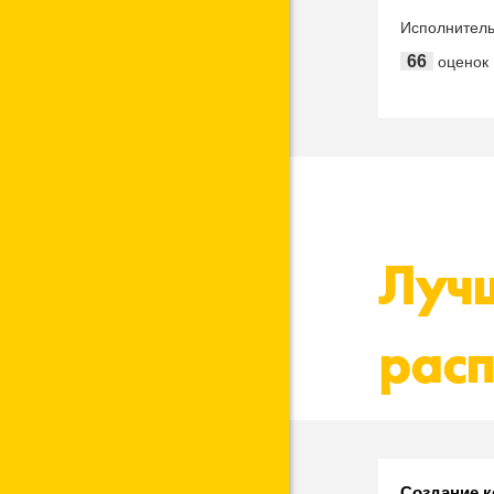
Иркутской 
Исполнител
66
оценок
Лучш
расп
Создание 