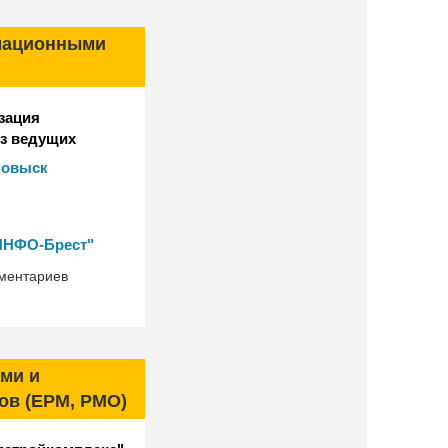
мационными
зация
из ведущих
чной продукции
ковыск
НФО-Брест"
ментариев
ми и
ов (EPM, PMO)