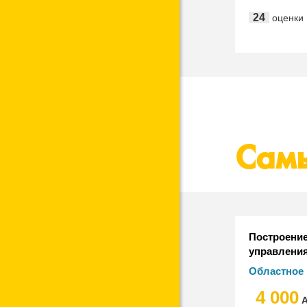
"СофтБалан
24
оценки
Рарус", "ITL
"ЮНИС Лаб
Сам
Построени
управлени
деятельно
Областное 
органов вл
автономно
4 000
учреждений
"Информац
А