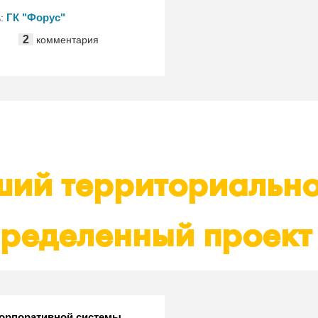
области"
ГК "Форус"
ь:
2
комментария
ий территориально
ределенный проект
корпоративной системы