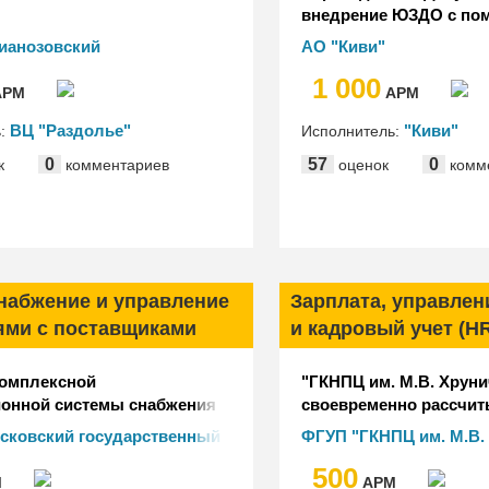
внедрение ЮЗДО с по
ианозовский
АО "Киви"
анический завод"
1 000
РМ
АРМ
ВЦ "Раздолье"
"Киви"
ь:
Исполнитель:
0
57
0
к
комментариев
оценок
комм
снабжение и управление
Зарплата, управлен
ями с поставщиками
и кадровый учет (H
комплексной
"ГКНПЦ им. М.В. Хруни
онной системы снабжения
своевременно рассчит
ами Клинического центра
для 17 000 сотрудник
сковский государственный
ФГУП "ГКНПЦ им. М.В.
го университета на базе
системы "1С:Зарплата
й университет им. И.М.
500
на.Больничная аптека"
персоналом 8 КОРП"
М
АРМ