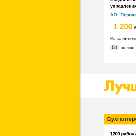
управления
"1С:Корпор
АО "Перва
башенная к
1 200
А
Исполнител
51
оценка
Лучш
Бухгалтер
1200 рабоч