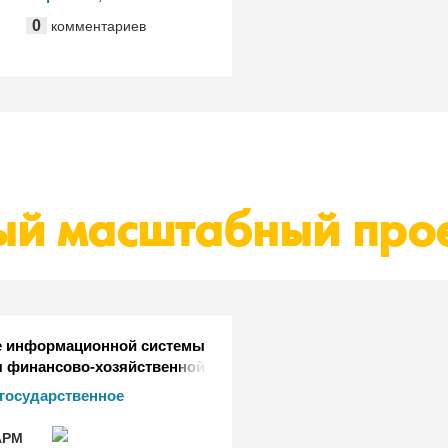
с", "Диалог ИТ", "1С-
0
комментариев
and", "artIT", "KoderLine",
с Солюшинз"
ый масштабный про
е информационной системы
я финансово-хозяйственной
стью исполнительных
государственное
асти и государственных
е учреждение
 Иркутской области
ионно-технический центр
РМ