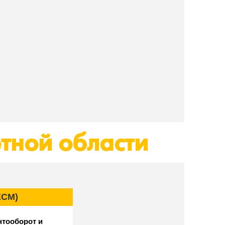
тной области
ECM)
нтооборот и