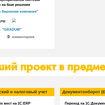
 на базе решения
ация" в АО "Первая
я башенная компания"
омпания" (ПБК)
РМ
"GRADUM"
ь:
0
комментариев
ий проект в предме
ский и налоговый учет
Документооборот (
их мест на 1С:ERP
Переход на 1С:Докуме