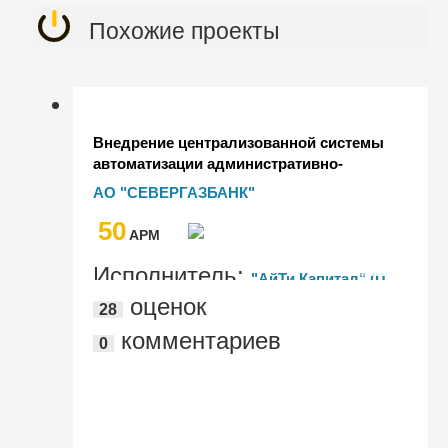
Похожие проекты
Внедрение централизованной системы
автоматизации административно-
хозяйственной деятельности Банка
АО "СЕВЕРГАЗБАНК"
50
AРМ
Исполнитель:
"АйТи Капитал" (IT
оценок
28
Capital)
комментариев
0