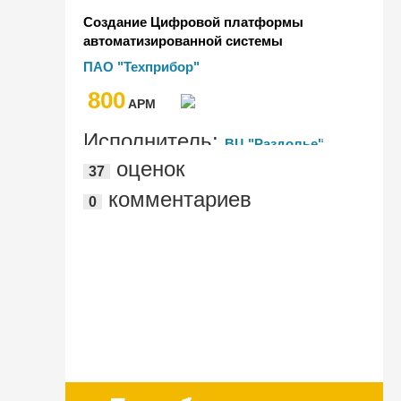
Создание Цифровой платформы
автоматизированной системы
управления предприятием на базе
ПАО "Техприбор"
отечественного программного
800
обеспечения для ПАО "Техприбор"
AРМ
Исполнитель:
ВЦ "Раздолье"
оценок
37
комментариев
0