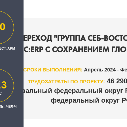
0
KA: ПЕРЕХОД "ГРУППА СЕБ-ВОСТО
Ы НА 1С:ERP С СОХРАНЕНИЕМ ГЛ
ЕСТ, АРМ
СРОКИ ВЫПОЛНЕНИЯ:
Апрель 2024 - Ф
46 29
ТРУДОЗАТРАТЫ ПО ПРОЕКТУ:
.3
Центральный федеральный округ 
Н
С
федеральный округ 
Ы, ЧЕЛ-Ч