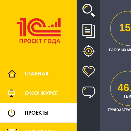
Проект
15
MATRYOSH
СИСТЕМ
РАБОЧИХ М
ГЛАВНАЯ
46
О КОНКУРСЕ
РЕГИО
ТЫ
ТРУДОЗАТРАТ
ПРОЕКТЫ