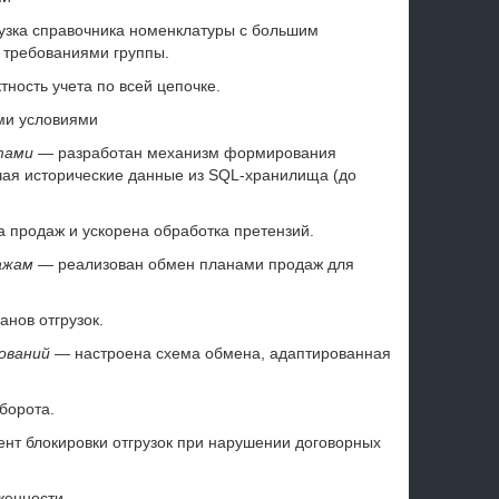
узка справочника номенклатуры с большим
с требованиями группы.
ность учета по всей цепочке.
ми условиями
тами
— разработан механизм формирования
чая исторические данные из SQL-хранилища (до
 продаж и ускорена обработка претензий.
ажам
— реализован обмен планами продаж для
нов отгрузок.
ований
— настроена схема обмена, адаптированная
борота.
нт блокировки отгрузок при нарушении договорных
женности.