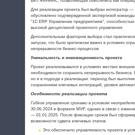
БИТ.ФИНАНС, позволяющая обеспечить как операци
Для реализации проекта был выбран интегратор — 
обусловлено подтвержденной экспертизой команды
"1С:ERP Управление предприятием", способностью
высокой дисциплиной проектного управления.
Дополнительным фактором выбора стал практически
запуска, что было критически важно в условиях ог
непрерывности бизнес-процессов.
Уникальность и инновационность проекта
Проект реализовывался в условиях жестких внешни
необходимости сохранить непрерывность бизнеса. Е
но и в подходе к реализации: переход был выполне
сохранением ключевых интеграций, уровня автомат
Особенности реализации проекта
Гибкое управление сроками в условиях неопредел
30.06.2024 в формате MVP, однако в связи с изме
— 01.01.2025. После фиксации сроков был сформи
возможности сдвига ключевых этапов.
Это обеспечило управляемость проекта в усл