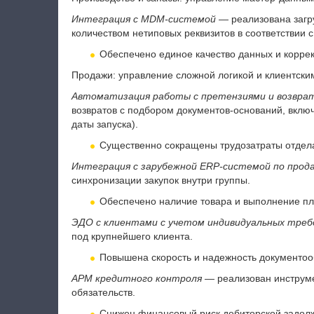
Интеграция с MDM-системой
— реализована загр
количеством нетиповых реквизитов в соответствии 
Обеспечено единое качество данных и коррект
Продажи: управление сложной логикой и клиентски
Автоматизация работы с претензиями и возвра
возвратов с подбором документов-оснований, вклю
даты запуска).
Существенно сокращены трудозатраты отдела
Интеграция с зарубежной ERP-системой по прод
синхронизации закупок внутри группы.
Обеспечено наличие товара и выполнение пла
ЭДО с клиентами с учетом индивидуальных треб
под крупнейшего клиента.
Повышена скорость и надежность документоо
АРМ кредитного контроля
— реализован инструме
обязательств.
Снижен финансовый риск дебиторской задол