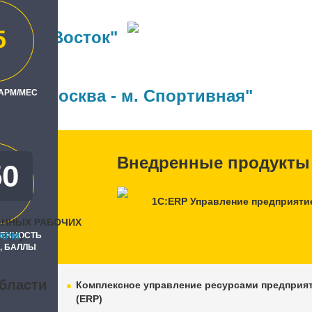
5
а СЕБ-Восток"
ль
Бит, Москва - м. Спортивная"
 АРМ/МЕС
Внедренные продукты
50
0
1С:ERP Управление предприяти
АННЫХ РАБОЧИХ
РЕННОСТЬ
APM
)
, БАЛЛЫ
бласти
Комплексное управление ресурсами предприя
(ERP)