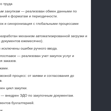
го труда
ым закупкам
— реализован обмен данными по
ваний к форматам и периодичности.
ок и синхронизация с глобальными процессами
азработан механизм автоматизированной загрузки и
 документов ежемесячно).
и исключены ошибки ручного ввода.
 поставок
— реализован учет закупок услуг и
я заказов.
ками.
озной процесс: от заявки и согласования до
в.
ен цикл закупки.
— внедрен ЭДО по закупочным документам.
ентов бухгалтерией.
ми