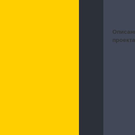
Описан
1
проект