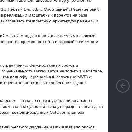
онный, так и финансовый контур управления.
"1С:Первый Бит, офис Спортивная". Решение было
 в реализации масштабных проектов на базе
 выстраивать комплексную архитектуру решений и
й опыт команды в проектах с жесткими сроками
раниченного временного окна и высокой значимости
х ограничений, фиксированных сроков и
го уникальность заключается не только в масштабе,
н как полнофункциональный запуск (не MVP) с
изации и корпоративных требований группы.
енности
— изначально запуск планировался на
нением внешних условий была утверждена новая дата
рован детализированный CutOver-план без
овиях жесткого дедлайна и минимизацию рисков