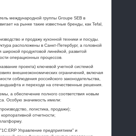
тель международной группы Groupe SEB в
гает на рынке такие известные бренды, как Tefal,
зводство и продажу кухонной техники и посуды.
ктура расположены в Санкт-Петербург, а головной
я широкой продуктовой линейкой, развитой
ости операционных процессов.
название проекта)
ключевой учетной системой
ловиях внешнеэкономических ограничений, включая
имости соблюдения российского законодательства,
андшафта и переходе на отечественные решения.
емы, а обеспечение полного соответствия новым
са. Особую значимость имели:
роизводство, логистика, продажи);
 корпоративной отчетности;
платформу.
 "1С:ERP Управление предприятием" и