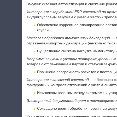
Закупки: сквозная автоматизация и снижение ручно
Интеграция с зарубежной ERP-системой по прям
внутригрупповым закупкам с учетом жестких требо
Обеспечено корректное планирование постав
группы.
Массовая обработка таможенных деклараций
— р
отражения импортных деклараций (несколько тысяч
Существенно снижена нагрузка на логистику 
Непрямые закупки с учетом неотфактурованных
товаров с отслеживанием партий и статусов закрыти
Повышена прозрачность расчетов с поставщи
Интеграция с заявочной системой
— обеспечен скв
фактуровки и контроля отклонений с учетом лимито
Исключены разрывы между системами и ускор
Электронный документооборот с поставщиками
Сокращено время обработки первичных докум
Производство и запасы: управление мастер-данны