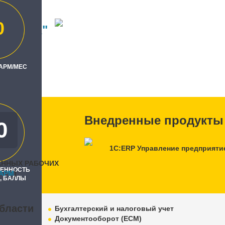
0
ВЫСОТА"
ль
 АРМ/МЕС
-IT"
Внедренные продукты
0
0
1С:ERP Управление предприяти
АННЫХ РАБОЧИХ
РЕННОСТЬ
APM
)
, БАЛЛЫ
бласти
Бухгалтерский и налоговый учет
Документооборот (ECM)