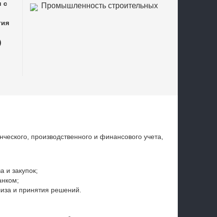
 с
Промышленность строительных
материалов
тия
)
еского, производственного и финансового учета,
 и закупок;
анком;
иза и принятия решений.