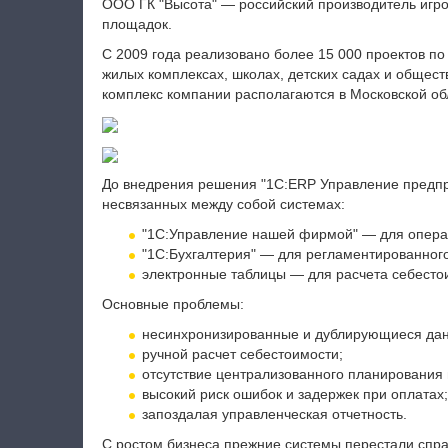
ООО ГК "Высота" — российский производитель игро
площадок.
С 2009 года реализовано более 15 000 проектов по
жилых комплексах, школах, детских садах и общест
комплекс компании располагаются в Московской о
До внедрения решения "1С:ERP Управление предпри
несвязанных между собой системах:
"1С:Управление нашей фирмой" — для операт
"1С:Бухгалтерия" — для регламентированного
электронные таблицы — для расчета себесто
Основные проблемы:
несинхронизированные и дублирующиеся да
ручной расчет себестоимости;
отсутствие централизованного планирования 
высокий риск ошибок и задержек при оплатах;
запоздалая управленческая отчетность.
С ростом бизнеса прежние системы перестали спр