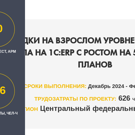
0
ЛОЩАДКИ НА ВЗРОСЛОМ УРОВНЕ: 
ЕРЕШЛА НА 1С:ERP С РОСТОМ Н
ЕСТ, АРМ
ПЛАНОВ
СРОКИ ВЫПОЛНЕНИЯ:
Декабрь 2024 - Ф
6
626
ТРУДОЗАТРАТЫ ПО ПРОЕКТУ:
Ч
Центральный федеральны
РЕГИОН
Ы, ЧЕЛ-Ч