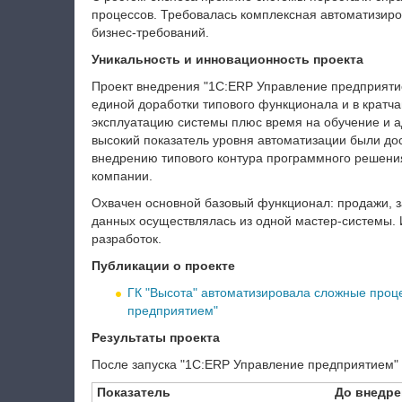
процессов. Требовалась комплексная автоматизиро
бизнес-требований.
Уникальность и инновационность проекта
Проект внедрения "1С:ERP Управление предприятие
единой доработки типового функционала и в кратч
эксплуатацию системы плюс время на обучение и ад
высокий показатель уровня автоматизации были дос
внедрению типового контура программного решения
компании.
Охвачен основной базовый функционал: продажи, з
данных осуществлялась из одной мастер-системы. 
разработок.
Публикации о проекте
ГК "Высота" автоматизировала сложные проц
предприятием"
Результаты проекта
После запуска "1С:ERP Управление предприятием"
Показатель
До внедре