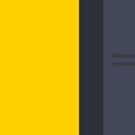
Характерис
Масшта
2
проект