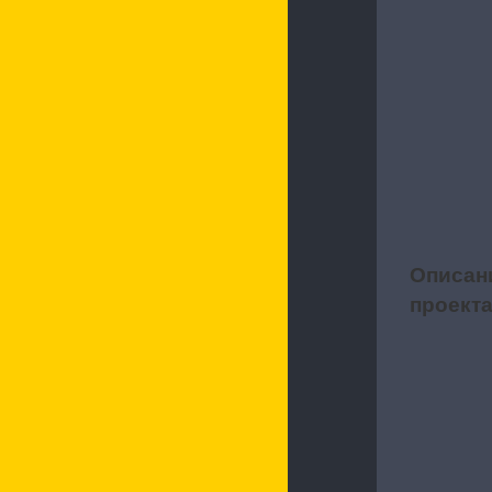
Описан
1
проект