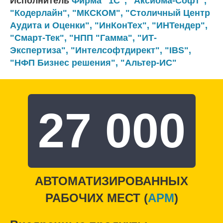
Исполнитель
Фирма "1С"
,
"Аксиома-Софт"
,
"Кодерлайн"
,
"МКСКОМ"
,
"Столичный Центр
Аудита и Оценки"
,
"ИнКонТех"
, "ИНТендер",
"Смарт-Тек"
,
"НПП "Гамма"
,
"ИТ-
Экспертиза"
,
"Интелсофтдирект"
,
"IBS"
,
"НФП Бизнес решения"
,
"Альтер-ИС"
27 000
АВТОМАТИЗИРОВАННЫХ
РАБОЧИХ МЕСТ (
APM
)