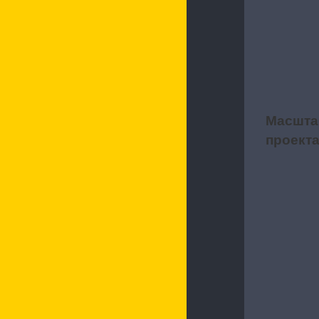
Характерис
Масшта
2
проект