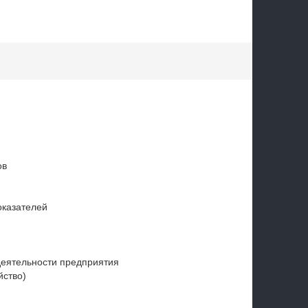
ов
оказателей
деятельности предприятия
йство)