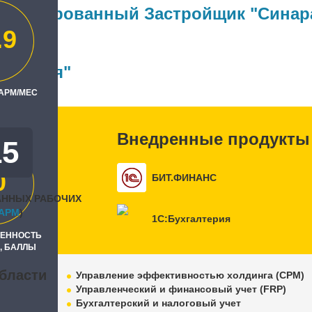
ализированный Застройщик "Синар
.9
ль
тизация"
 АРМ/МЕС
Внедренные продукты
15
0
БИТ.ФИНАНС
АННЫХ РАБОЧИХ
APM
)
1С:Бухгалтерия
РЕННОСТЬ
, БАЛЛЫ
бласти
Управление эффективностью холдинга (CPM)
Управленческий и финансовый учет (FRP)
Бухгалтерский и налоговый учет