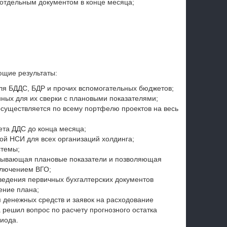
отдельным документом в конце месяца;
ющие результаты:
я БДДС, БДР и прочих вспомогательных бюджетов;
ных для их сверки с плановыми показателями;
осуществляется по всему портфелю проектов на весь
та ДДС до конца месяца;
й НСИ для всех организаций холдинга;
стемы;
крывающая плановые показатели и позволяющая
ключением ВГО;
едения первичных бухгалтерских документов
ение плана;
денежных средств и заявок на расходование
 решил вопрос по расчету прогнозного остатка
иода.