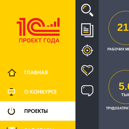
Проект
21
АВТ
УПРАВЛЕ
РАБОЧИХ М
ГЛАВНАЯ
5.
О КОНКУРСЕ
Южн
РЕГИОН
ТЫ
ТРУДОЗАТРАТ
ПРОЕКТЫ
Заказчик