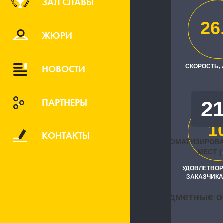
ЗАЛ СЛАВЫ
ООО "Специ
26
Исполните
ЖЮРИ
"1С:Автома
НОВОСТИ
СКОРОСТЬ,
ПАРТНЕРЫ
2
1
КОНТАКТЫ
АВТОМАТИЗИРОВ
МЕСТ (
УДОВЛЕТВО
ЗАКАЗЧИКА
Предметные о