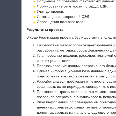
Получение по правилам фактических данных 
Формирование отчетности по БДДС, БДР;
Учет договоров;
Интеграция со сторонней СЭД;
Оповещения пользователей.
Результаты проекта
В ходе Реализации проекта были достигнуты следу
Разработана методологии бюджетирования дл
разработана методика сбора фактических дан
Планирование доходов, расходов, платежей 
срок их реализации;
Прогнозирование данных оперативного бюдже
Единая информационная база данных с едино
подключение всех пользователей в контур си
Разработана вся требуемая отчетность, рас
сравнивать их по периодам, сценариям, с ис
Применение трансляции факта в момент пров
позволило оперативно анализировать исполн
Ввод информации по планируемым приходам 
денежных средств до конца текущего периода
денежных средств на начало следующего пер