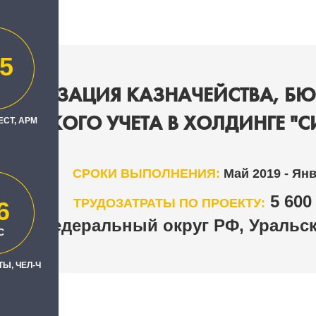
5
ОМАТИЗАЦИЯ КАЗНАЧЕЙСТВА, Б
НЧЕСКОГО УЧЕТА В ХОЛДИНГЕ "
ЕСТ, АРМ
СРОКИ ВЫПОЛНЕНИЯ:
Май 2019 - Ян
5 60
ТРУДОЗАТРАТЫ ПО ПРОЕКТУ:
6
ый федеральный округ РФ, Уральск
С
Ы, ЧЕЛ-Ч