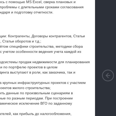
ось с помощью MS Excel, сверка плановых и
 проблемы с длительными сроками согласования
даря и подготовку отчетности.
и: Контрагенты, Договоры контрагентов, Статьи
 Статьи оборотов и т.д.;
ётом специфики строительства, методики сбора
с учетом особенности ведения учета каждой из
подсистемы продаж недвижимости для планирования
 и по портфелю проектов в целом
инга выступают в роли, как заказчика, так и
а крупных инфраструктурных проектов с участием
роектов жилого строительства;
ить данные по произвольным сценариям в
нные по разным периодам. При построении
намическое исключение ВГО по заданному
ателей, как прибыль до налогообложения,