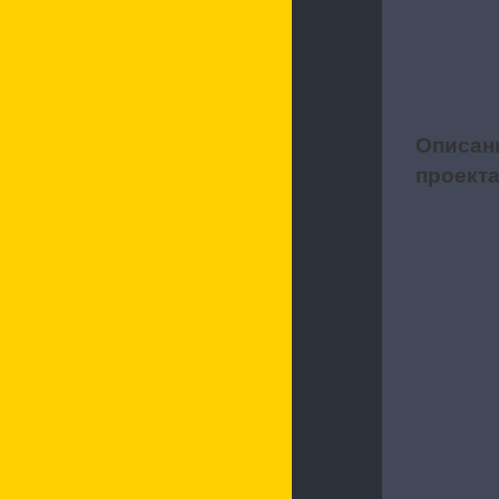
Описан
1
проект