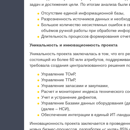
задач и достижения цели. По итогам анализа были
Отсутствие единой информационной базы,
Разрозненность источников данных и необхо
Большое количество несистемных ошибок в с
объёмов ручной работы при обработке инфо
Длительность процессов формирования отчет
Уникальность и инновационность проекта
Уникальность проекта заключалась в том, что его 
состоящей из более 60 млн атрибутов, поддержива
требовала создания централизованного решения 
Управление ТОиР,
Управление ТПиР,
Управление запасами и закупками,
Расчет и мониторинг индекса технического со
Учет и устранение дефектов,
Управление Базами данных оборудования (д
(далее – НСИ),
Обеспечение интеграции в единый ИТ-ландш
Инновационность проекта заключается в проведенн
новых бизнес-процессов, разработки «с нуля» 85%