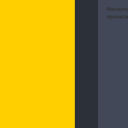
Масшта
2
проект