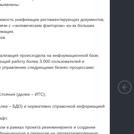
 выявлены:
димость унификации регламентирующих документов,
вязи с «человеческим фактором» из-за больших
рмации,
ов.
реализация происходила на информационной базе,
ющей работу более 3 000 пользователей и
по управлению следующими бизнес-процессами:
стояния (далее – ИТС),
алее – БДО) и нормативно справочной информацией
афт.
ом в рамках проекта реинжиниринге и создании
 функционала и переходе на автоматизированную