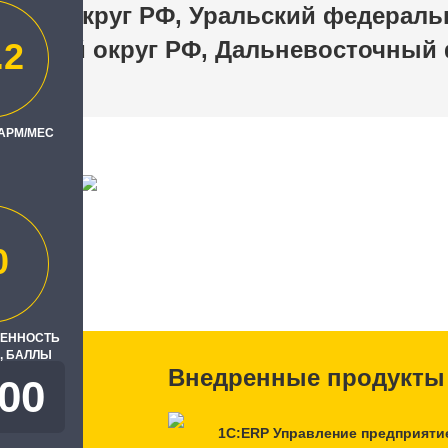
ный округ РФ, Уральский федераль
льный округ РФ, Дальневосточный
.2
 АРМ/МЕС
 РАО"
ль
0
РЕННОСТЬ
, БАЛЛЫ
Внедренные продукты
000
1С:ERP Управление предприяти