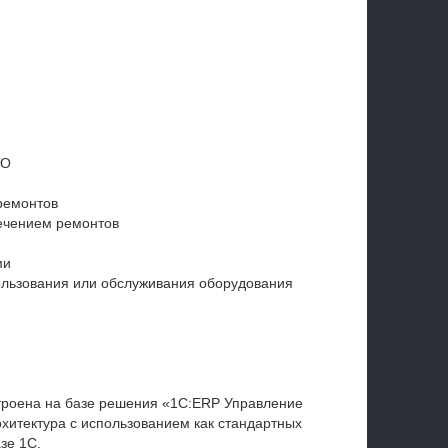
ТО
я
ремонтов
ечением ремонтов
ми
ользования или обслуживания оборудования
троена на базе решения «1С:ERP Управление
итектура с использованием как стандартных
зе 1С.