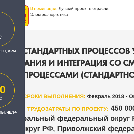
В номинации:
Лучший проект в отрасли:
Электроэнергетика
С
 АИС СТАНДАРТНЫХ ПРОЦЕССОВ 
ЕСТ, АРМ
УДОВАНИЯ И ИНТЕГРАЦИЯ СО С
ПРОЦЕССАМИ (СТАНДАРТНО
0
СРОКИ ВЫПОЛНЕНИЯ:
Февраль 2018 - О
С
450 00
ТРУДОЗАТРАТЫ ПО ПРОЕКТУ:
Ы, ЧЕЛ-Ч
Центральный федеральный округ 
Н
ьный округ РФ, Приволжский федер