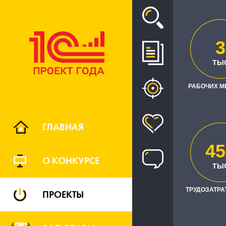
Проект
3
ТЫ
ВНЕДРЕНИЕ
РАБОЧИХ М
ОБОР
ГЛАВНАЯ
45
О КОНКУРСЕ
ТЫ
ТРУДОЗАТРАТ
ПРОЕКТЫ
РЕГИО
федерал