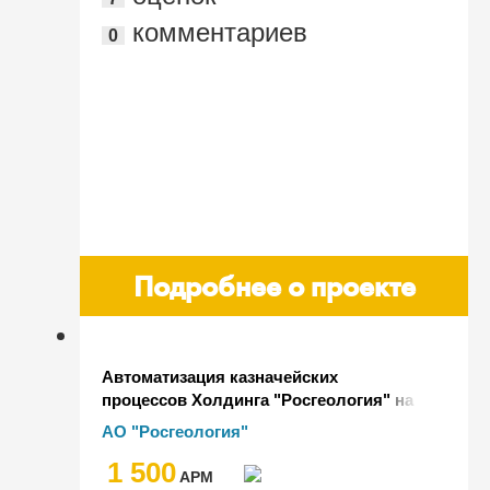
Интернэшнл Сервисиз Б.В." (филиал в
комментариев
0
г. Санкт-Петербург)
Подробнее о проекте
Автоматизация казначейских
процессов Холдинга "Росгеология" на
базе "1С:Управление холдингом"
АО "Росгеология"
1 500
AРМ