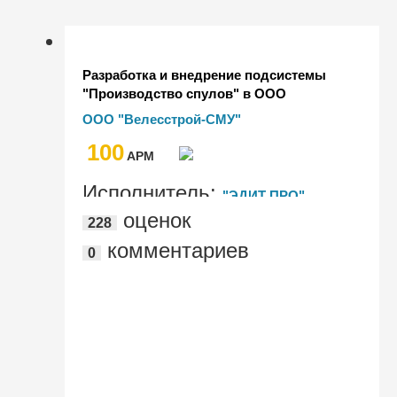
Разработка и внедрение подсистемы
"Производство спулов" в ООО
"Велесстрой СМУ" на базе
ООО "Велесстрой-СМУ"
программного продукта "1С:ERP
100
Управление строительной
AРМ
организацией 2"
Исполнитель:
"ЭДИТ ПРО"
оценок
228
комментариев
0