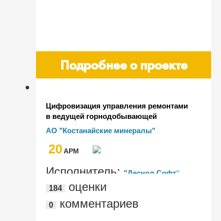
Подробнее о проекте
Цифровизация управления ремонтами
в ведущей горнодобывающей
компании "Костанайские минералы"
АО "Костанайские минералы"
(Казахстан) с помощью 1С:ТОИР 2
20
КОРП
AРМ
Исполнитель:
"Деснол Софт"
оценки
184
комментариев
0