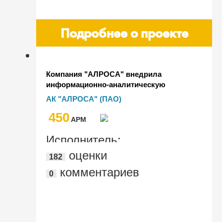
Подробнее о проекте
Компания "АЛРОСА" внедрила
информационно-аналитическую
систему экологического мониторинга и
АК "АЛРОСА" (ПАО)
построила единую
450
автоматизированную систему
AРМ
управления охраной труда
Исполнитель:
оценки
182
"Производственная безопасность и
комментариев
0
экология"