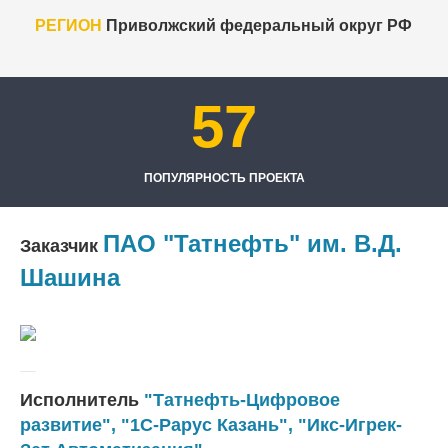
РЕГИОН
Приволжский федеральный округ РФ
57
ПОПУЛЯРНОСТЬ ПРОЕКТА
ПАО "Татнефть" им. В.Д.
Заказчик
Шашина
Исполнитель
"Татнефть-Цифровое
развитие"
,
"1С-Рарус Казань"
,
"Икс-Игрек-