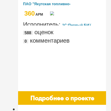
систему учета и управления
ПАО "Якутская топливно-
энергетическая компания"
360
AРМ
Исполнитель:
1С:Первый БИТ,
оценок
588
Москва - м. Савеловская
комментариев
0
Подробнее о проекте