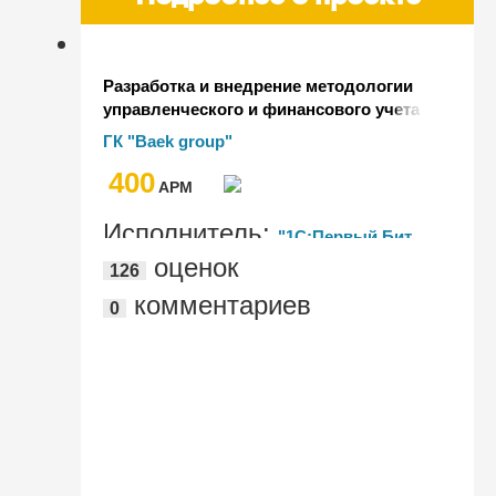
Разработка и внедрение методологии
управленческого и финансового учета
в холдинговой структуре на базе
ГК "Baek group"
1С:Бухгалтерии КОРП и БИТ.Финанс
400
Холдинг
AРМ
Исполнитель:
"1С:Первый Бит,
оценок
126
Хабаровск"
комментариев
0