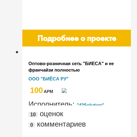
Подробнее о проекте
Оптово-розничная сеть "БИЕСА" и ее
франчайзи полностью
автоматизированы с помощью
ООО "БИЁСА РУ"
"1С:Управление торговлей и
100
взаимоотношениями с клиентами
AРМ
(CRM)" и "1С:Бухгалтерия"
Исполнитель:
"42Solution"
оценок
10
комментариев
0