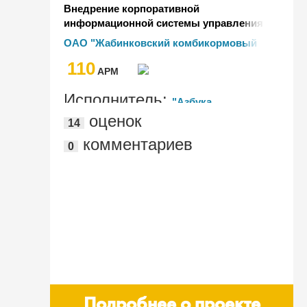
Внедрение корпоративной
информационной системы управления
организации ОАО "Жабинковский
ОАО "Жабинковский комбикормовый
комбикормовый завод" на базе
завод"
110
"1С:ERP Управление предприятием 2
AРМ
для Беларуси"
Исполнитель:
"Азбука
оценок
14
управления"
комментариев
0
Подробнее о проекте