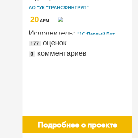
и 1С:БНФО для некредитной
АО "УК "ТРАНСФИНГРУП"
финансовой организации
20
"ТРАНСФИНГРУП"
AРМ
Исполнитель:
"1С:Первый Бит,
оценок
177
Москва, - м. Шоссе Энтузиастов"
комментариев
0
Подробнее о проекте