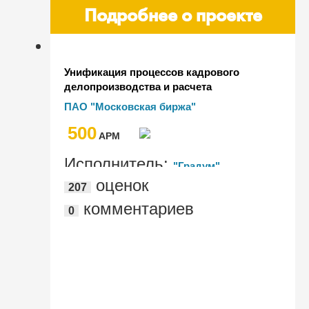
Подробнее о проекте
Унификация процессов кадрового
делопроизводства и расчета
заработной платы крупнейшего
ПАО "Московская биржа"
биржевого холдинга России на базе
500
"1С:Зарплата и управление
AРМ
персоналом"
Исполнитель:
"Градум"
оценок
207
комментариев
0