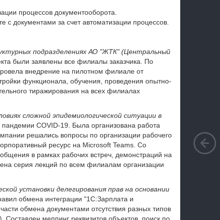
зации процессов документооборота.
е с документами за счет автоматизации процессов.
уктурных подразделениях АО "ЖТК" (Центральный
кта были заявлены все филиалы заказчика. По
провела внедрение на пилотном филиале от
тройки функционала, обучения, проведения опытно-
ельного тиражирования на всех филиалах
овиях сложной эпидемиологической ситуации в
и пандемии СOVID-19. Была организована работа
омпании решались вопросы по организации рабочего
орпоративный ресурс на Мicrosoft Teams. Со
 общения в рамках рабочих встреч, демонстраций на
ена серия лекций по всем филиалам организации
кой установки делегирования прав на основании
авил обмена интеграции "1С:Зарплата и
 части обмена документами отсутствия разных типов
.). Составлен меппинг реквизитов объектов, поиск по