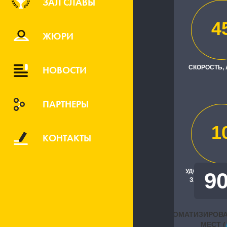
ЗАЛ СЛАВЫ
федера
4
ЖЮРИ
Заказчик
НОВОСТИ
СКОРОСТЬ,
АО "Железн
ПАРТНЕРЫ
Исполните
"Центр "Фо
1
КОНТАКТЫ
УДОВЛЕТВО
9
ЗАКАЗЧИКА
АВТОМАТИЗИРОВ
МЕСТ (