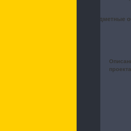
Предметные о
Описан
1
проект