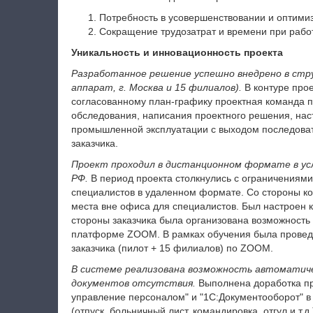
Потребность в усовершенствовании и оптими
Сокращение трудозатрат и времени при работ
Уникальность и инновационность проекта
Разработанное решение успешно внедрено в стр
аппарат, г. Москва и 15 филиалов).
В контуре прое
согласованному план-графику проектная команда 
обследования, написания проектного решения, нас
промышленной эксплуатации с выходом последоват
заказчика.
Проект проходил в дистанционном формате в усл
РФ.
В период проекта столкнулись с ограничениям
специалистов в удаленном формате. Со стороны к
места вне офиса для специалистов. Был настроен к
стороны заказчика была организована возможность
платформе ZOOM. В рамках обучения была провед
заказчика (пилот + 15 филиалов) по ZOOM.
В системе реализована возможность автоматичес
документов отсутствия.
Выполнена доработка пр
управление персоналом" и "1С:Документооборот" в
(отпуск, больничный лист, командировка, отгул и т.д