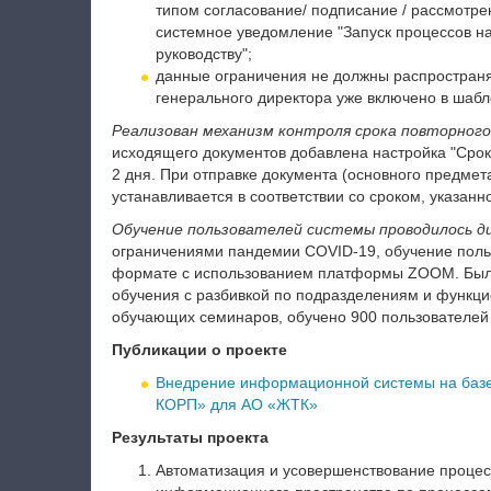
типом согласование/ подписание / рассмотре
системное уведомление "Запуск процессов на
руководству";
данные ограничения не должны распространя
генерального директора уже включено в шабл
Реализован механизм контроля срока повторного
исходящего документов добавлена настройка "Срок 
2 дня. При отправке документа (основного предмет
устанавливается в соответствии со сроком, указанн
Обучение пользователей системы проводилось д
ограничениями пандемии СOVID-19, обучение поль
формате с использованием платформы ZOOM. Была
обучения с разбивкой по подразделениям и функц
обучающих семинаров, обучено 900 пользователей
Публикации о проекте
Внедрение информационной системы на базе
КОРП» для АО «ЖТК»
Результаты проекта
Автоматизация и усовершенствование процес