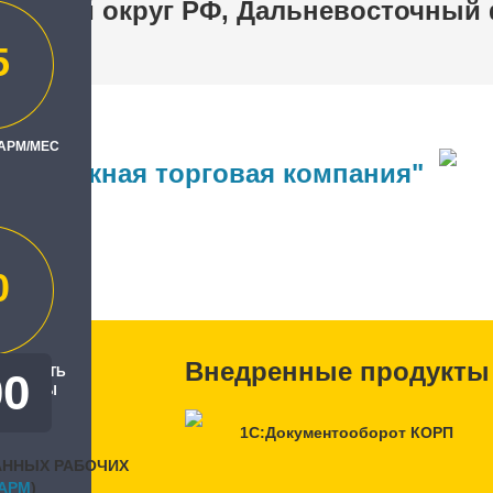
льный округ РФ, Дальневосточный
5
 АРМ/МЕС
одорожная торговая компания"
ль
рвард"
0
Внедренные продукты
РЕННОСТЬ
00
, БАЛЛЫ
1С:Документооборот КОРП
АННЫХ РАБОЧИХ
APM
)