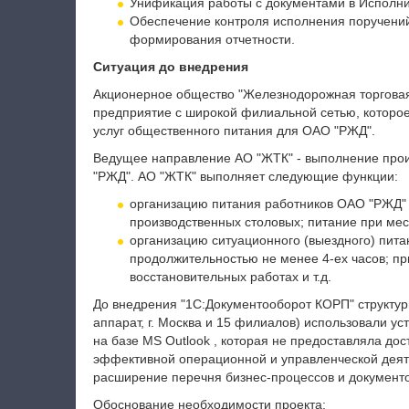
Унификация работы с документами в Исполн
Обеспечение контроля исполнения поручений
формирования отчетности.
Ситуация до внедрения
Акционерное общество "Железнодорожная торговая
предприятие с широкой филиальной сетью, которое
услуг общественного питания для ОАО "РЖД".
Ведущее направление АО "ЖТК" - выполнение прои
"РЖД". АО "ЖТК" выполняет следующие функции:
организацию питания работников ОАО "РЖД" 
производственных столовых; питание при мес
организацию ситуационного (выездного) пита
продолжительностью не менее 4-ех часов; пр
восстановительных работах и т.д.
До внедрения "1С:Документооборот КОРП" структу
аппарат, г. Москва и 15 филиалов) использовали у
на базе MS Outlook , которая не предоставляла до
эффективной операционной и управленческой деяте
расширение перечня бизнес-процессов и документо
Обоснование необходимости проекта: