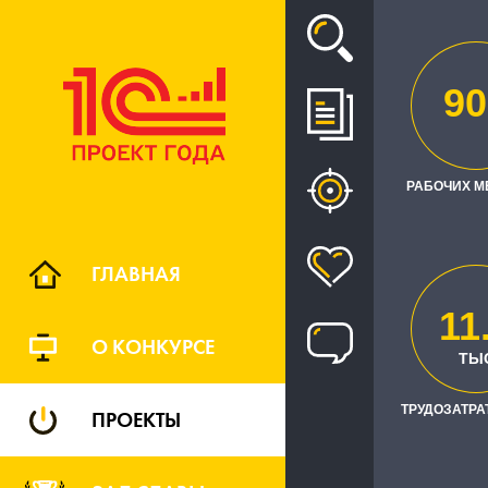
Проект
90
"ЖЕЛЕЗНО
РАБОЧИХ М
ГЛАВНАЯ
11
О КОНКУРСЕ
ТЫ
РЕГИО
ТРУДОЗАТРАТ
ПРОЕКТЫ
федерал
федераль