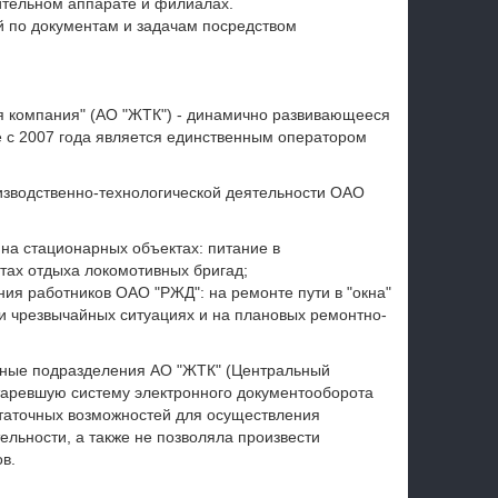
ительном аппарате и филиалах.
 по документам и задачам посредством
 компания" (АО "ЖТК") - динамично развивающееся
 с 2007 года является единственным оператором
зводственно-технологической деятельности ОАО
на стационарных объектах: питание в
тах отдыха локомотивных бригад;
ния работников ОАО "РЖД": на ремонте пути в "окна"
и чрезвычайных ситуациях и на плановых ремонтно-
рные подразделения АО "ЖТК" (Центральный
старевшую систему электронного документооборота
статочных возможностей для осуществления
льности, а также не позволяла произвести
в.