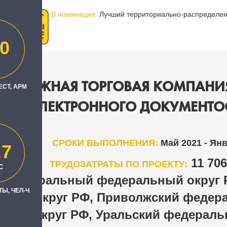
В номинации:
Лучший территориально-распределен
0
ДОРОЖНАЯ ТОРГОВАЯ КОМПАНИЯ
ЕСТ, АРМ
ЭЛЕКТРОННОГО ДОКУМЕНТО
СРОКИ ВЫПОЛНЕНИЯ:
Май 2021 - Ян
.7
11 70
ТРУДОЗАТРАТЫ ПО ПРОЕКТУ:
С
Центральный федеральный округ 
Н
Ы, ЧЕЛ-Ч
ьный округ РФ, Приволжский федер
ный округ РФ, Уральский федераль