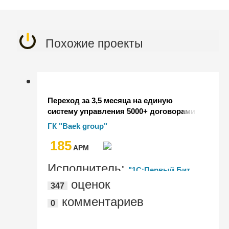
Похожие проекты
Переход за 3,5 месяца на единую
систему управления 5000+ договорами
с контрагентами в
ГК "Baek group"
"1С:Документооборот КОРП" в ГК
185
"BAEK Group"
AРМ
Исполнитель:
"1С:Первый Бит,
оценок
347
Хабаровск"
комментариев
0