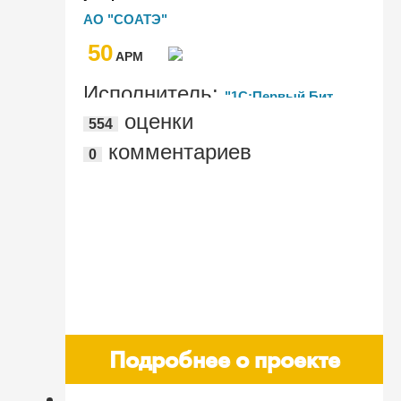
информационных система, при общем
АО "СОАТЭ"
объеме операций более 188 тыс.
50
проводок ежемесячно
AРМ
Исполнитель:
"1С:Первый Бит,
оценки
554
Воронеж"
комментариев
0
Подробнее о проекте