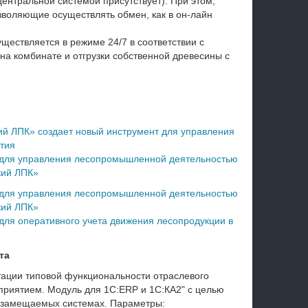
центральной системой присутствует). При этом,
воляющие осуществлять обмен, как в он-лайн
ществляется в режиме 24/7 в соответствии с
а комбинате и отгрузки собственной древесины с
й ЛПК» создает новый инструмент для управления
тия
 для управления лесопромышленной деятельностью
кий ЛПК»
 для управления лесопромышленной деятельностью
кий ЛПК»
для оперативного учета движения лесопродукции в
та
тации типовой функциональности отраслевого
приятием. Модуль для 1С:ERP и 1С:КА2" с целью
в замещаемых системах. Параметры: