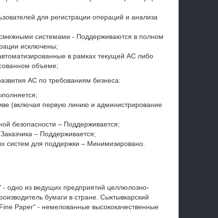
ьзователей для регистрации операций и анализа
 смежными системами - Поддерживаются в полном
рации исключены;
 автоматизированные в рамках текущей АС либо
асованном объеме;
развития АС по требованиям бизнеса:
ыполняется;
иве (включая первую линию и администрирование
ой безопасности – Поддерживается;
Заказчика – Поддерживается;
х систем для поддержки – Минимизировано.
 - одно из ведущих предприятий целлюлозно-
оизводитель бумаги в стране. Сыктывкарский
 Fine Paper" - немелованные высококачественные