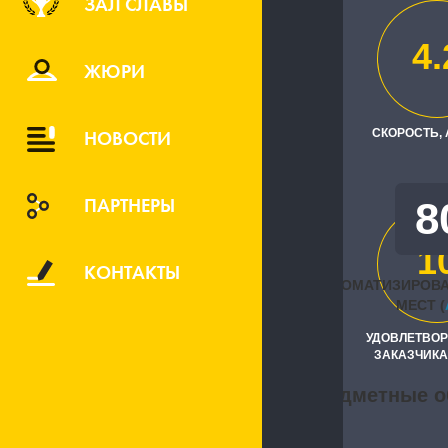
ЗАЛ СЛАВЫ
АО "Монди 
4.
Исполните
ЖЮРИ
"Неосистем
НОВОСТИ
СКОРОСТЬ,
ПАРТНЕРЫ
8
1
КОНТАКТЫ
АВТОМАТИЗИРОВ
МЕСТ (
УДОВЛЕТВО
ЗАКАЗЧИКА
Предметные о