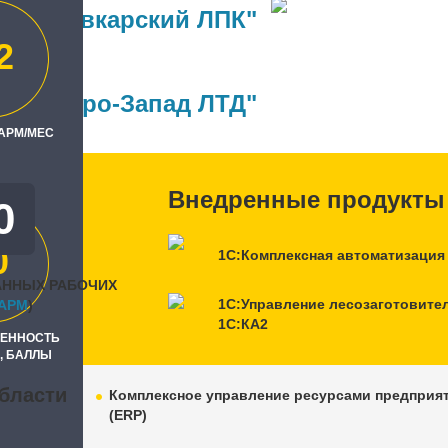
Сыктывкарский ЛПК"
2
ль
ы Северо-Запад ЛТД"
 АРМ/МЕС
Внедренные продукты
0
0
1С:Комплексная автоматизация
АННЫХ РАБОЧИХ
1С:Управление лесозаготовите
APM
)
1С:КА2
РЕННОСТЬ
, БАЛЛЫ
бласти
Комплексное управление ресурсами предприя
(ERP)