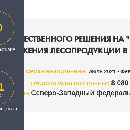
0
Е ОТЕЧЕСТВЕННОГО РЕШЕНИЯ НА 
А ДВИЖЕНИЯ ЛЕСОПРОДУКЦИИ В
ЕСТ, АРМ
СРОКИ ВЫПОЛНЕНИЯ:
Июль 2021 - Фе
8 08
ТРУДОЗАТРАТЫ ПО ПРОЕКТУ:
1
Северо-Западный федераль
РЕГИОН
С
Ы, ЧЕЛ-Ч