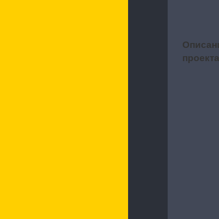
Описан
1
проект