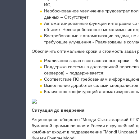
ИС;
Необоснованное увеличение трудозатрат пол
данных – Отсутствует;
Автоматизированные функции интеграции со
объеме. Невостребованные механизмы интег
Востребованные к автоматизации задачи, не
требующие улучшения - Реализованы в согл
Обеспечить оптимальные сроки и стоимость задач 
Реализация задач в согласованные сроки – В
Поддержка системы в долгосрочной перспект
серверов) – поддерживается:
Соответствие ПО требованиям информационн
Выполнение доработок силами специалистов 
Количество конфигураций автоматизированны
Ситуация до внедрения
Акционерное общество "Монди Сыктывкарский ЛПК"
бумажной промышленности России и крупнейший пр
комбинат входит в подразделение "Mondi Uncoated
бумаги Группы Mondi.