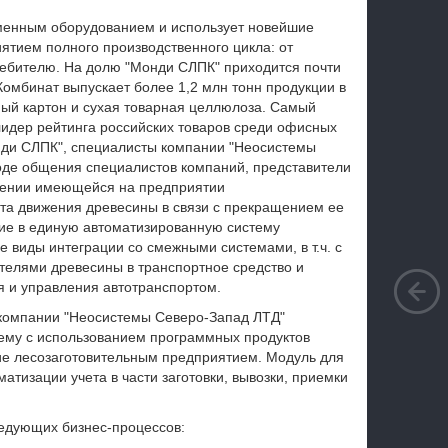
еменным оборудованием и использует новейшие
иятием полного производственного цикла: от
требителю. На долю "Монди СЛПК" приходится почти
Комбинат выпускает более 1,2 млн тонн продукции в
рный картон и сухая товарная целлюлоза. Самый
лидер рейтинга российских товаров среди офисных
онди СЛПК", специалисты компании "Неосистемы
ходе общения специалистов компаний, представители
щении имеющейся на предприятии
та движения древесины в связи с прекращением ее
ие в единую автоматизированную систему
 виды интеграции со смежными системами, в т.ч. с
ителями древесины в транспортное средство и
я и управления автотранспортом.
компании "Неосистемы Северо-Запад ЛТД"
ему с использованием программных продуктов
ие лесозаготовительным предприятием. Модуль для
атизации учета в части заготовки, вывозки, приемки
ледующих бизнес-процессов: