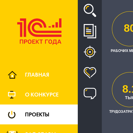
Проект
8
ВНЕДРЕНИ
УЧЕТ
РАБОЧИХ М
ГЛАВНАЯ
8.
О КОНКУРСЕ
ТЫ
ТРУДОЗАТРАТ
ПРОЕКТЫ
Заказчик