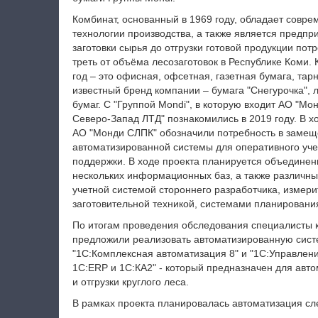
Комбинат, основанный в 1969 году, обладает совр
технологии производства, а также является предпр
заготовки сырья до отгрузки готовой продукции по
треть от объёма лесозаготовок в Республике Коми. 
год – это офисная, офсетная, газетная бумага, та
известный бренд компании – бумага "Снегурочка", 
бумаг. С "Группой Mondi", в которую входит АО "М
Северо-Запад ЛТД" познакомились в 2019 году. В 
АО "Монди СЛПК" обозначили потребность в заме
автоматизированной системы для оперативного уче
поддержки. В ходе проекта планируется объединен
нескольких информационных баз, а также различные
учетной системой стороннего разработчика, измер
заготовительной техникой, системами планировани
По итогам проведения обследования специалисты 
предложили реализовать автоматизированную сист
"1С:Комплексная автоматизация 8" и "1С:Управлен
1С:ERP и 1С:КА2" - который предназначен для автом
и отгрузки круглого леса.
В рамках проекта планировалась автоматизация с