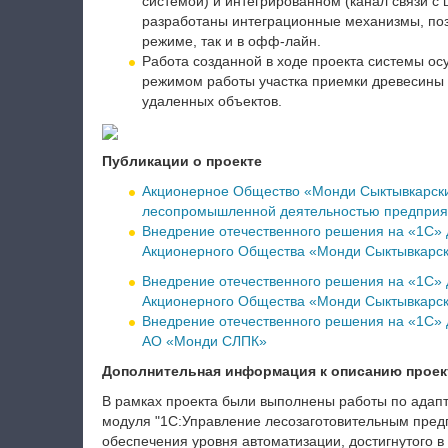
системой) и интегрированном (канал связи с 
разработаны интеграционные механизмы, поз
режиме, так и в офф-лайн.
Работа созданной в ходе проекта системы осу
режимом работы участка приемки древесины н
удаленных объектов.
Публикации о проекте
Акционерное Общество «Монди Сыктывкарски
лесопромышленной деятельностью предприя
Внедрение отечественного решения на «1С»
Акционерного Общества «Монди Сыктывкарс
Внедрение отечественного решения на «1С»
Акционерного Общества «Монди Сыктывкарс
Внедрение отечественного решения на «1С» 
АО «Монди СЛПК»
Дополнительная информация к описанию проек
В рамках проекта были выполнены работы по адап
модуля "1С:Управление лесозаготовительным пред
обеспечения уровня автоматизации, достигнутого 