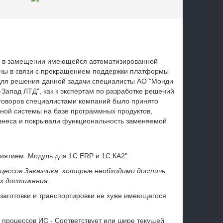
промышленность
ть в замещении имеющейся автоматизированной
ины в связи с прекращением поддержки платформы
Для решения данной задачи специалисты АО "Монди
Запад ЛТД", как к экспертам по разработке решений
еговоров специалистами компаний было принято
ной системы на базе программных продуктов,
знеса и покрывали функциональность заменяемой
иятием. Модуль для 1С:ERP и 1С:КА2".
ессов Заказчика, которые необходимо достичь
х достижения:
заготовки и транспортировки не хуже имеющегося
процессов ИС - Соответствует или шире текущей