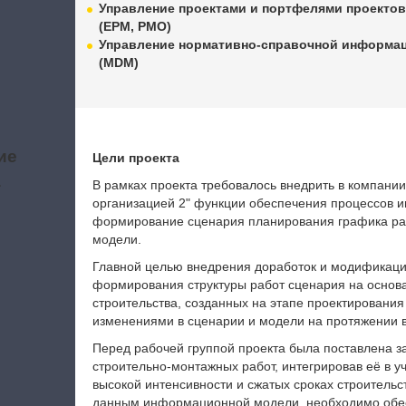
Управление проектами и портфелями проекто
(EPM, PMO)
Управление нормативно-справочной информа
(MDM)
ие
Цели проекта
а
В рамках проекта требовалось внедрить в компани
организацией 2" функции обеспечения процессов 
формирование сценария планирования графика ра
модели.
Главной целью внедрения доработок и модификаци
формирования структуры работ сценария на основ
строительства, созданных на этапе проектирования 
изменениями в сценарии и модели на протяжении в
Перед рабочей группой проекта была поставлена 
строительно-монтажных работ, интегрировав её в у
высокой интенсивности и сжатых сроках строительс
данным информационной модели, необходимо обес