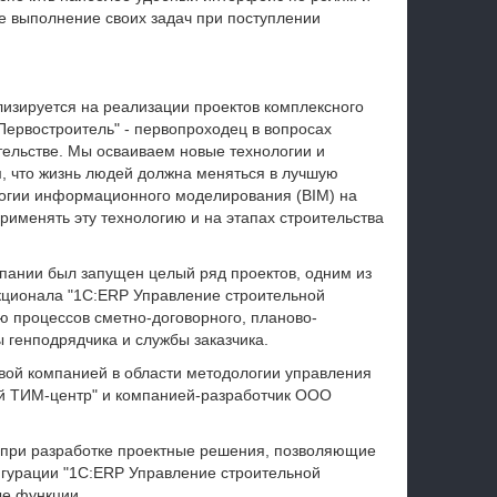
ое выполнение своих задач при поступлении
изируется на реализации проектов комплексного
"Первостроитель" - первопроходец в вопросах
ельстве. Мы осваиваем новые технологии и
м, что жизнь людей должна меняться в лучшую
логии информационного моделирования (BIM) на
рименять эту технологию и на этапах строительства
пании был запущен целый ряд проектов, одним из
кционала "1С:ERP Управление строительной
ю процессов сметно-договорного, планово-
ы генподрядчика и службы заказчика.
вой компанией в области методологии управления
й ТИМ-центр" и компанией-разработчик ООО
 при разработке проектные решения, позволяющие
гурации "1С:ERP Управление строительной
ые функции.