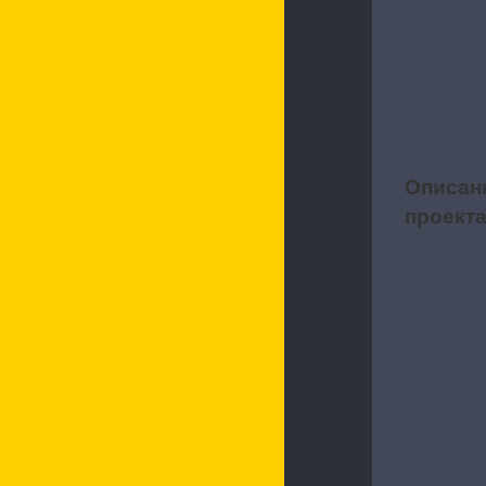
Описан
1
проект