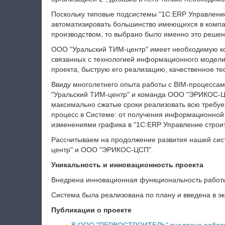
Поскольку типовые подсистемы "1С:ERP Управление
автоматизировать большинство имеющихся в компа
производством, то выбрано было именно это решен
ООО "Уральский ТИМ-центр" имеет необходимую ко
связанных с технологией информационного модели
проекта, быструю его реализацию, качественное те
Ввиду многолетнего опыта работы с BIM-процессам
"Уральский ТИМ-центр" и команда ООО "ЭРИКОС-ЦС
максимально сжатые сроки реализовать всю требуе
процесс в Системе: от получения информационной
изменениями графика в "1С:ERP Управление строит
Рассчитываем на продолжение развития нашей сис
центр" и ООО "ЭРИКОС-ЦСП".
Уникальность и инновационность проекта
Внедрена инновационная функциональность работ
Система была реализована по плану и введена в эк
Публикации о проекте