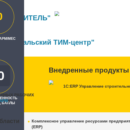
0
ОСТРОИТЕЛЬ"
ль
 АРМ/МЕС
П"
, "Уральский ТИМ-центр"
Внедренные продукты
0
0
1С:ERP Управление строительн
АННЫХ РАБОЧИХ
РЕННОСТЬ
APM
)
, БАЛЛЫ
бласти
Комплексное управление ресурсами предприя
(ERP)