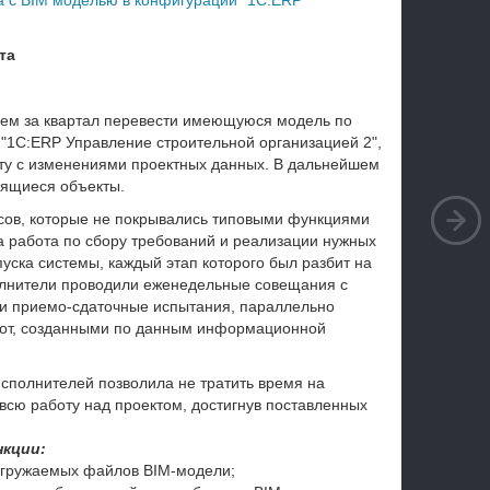
с BIM моделью в конфигурации "1С:ERP
та
чем за квартал перевести имеющуюся модель по
 "1С:ERP Управление строительной организацией 2",
оту с изменениями проектных данных. В дальнейшем
оящиеся объекты.
сов, которые не покрывались типовыми функциями
 работа по сбору требований и реализации нужных
уска системы, каждый этап которого был разбит на
полнители проводили еженедельные совещания с
ли приемо-сдаточные испытания, параллельно
от, созданными по данным информационной
сполнителей позволила не тратить время на
сю работу над проектом, достигнув поставленных
нкции:
агружаемых файлов BIM-модели;