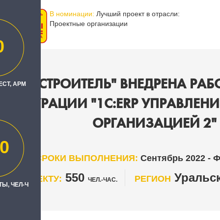
В номинации:
Лучший проект в отрасли:
Проектные организации
0
ПЕРВОСТРОИТЕЛЬ" ВНЕДРЕНА РАБ
ЕСТ, АРМ
НФИГУРАЦИИ "1С:ERP УПРАВЛЕНИ
ОРГАНИЗАЦИЕЙ 2"
0
СРОКИ ВЫПОЛНЕНИЯ:
Сентябрь 2022 - 
550
Уральск
 ПО ПРОЕКТУ:
РЕГИОН
ЧЕЛ.-ЧАС.
Ы, ЧЕЛ-Ч