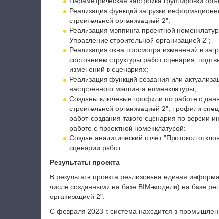
Параметрическая настройка группировки объ
Реализация функций загрузки информационно
строительной организацией 2";
Реализация мэппинга проектной номенклату
Управление строительной организацией 2";
Реализация окна просмотра изменений в заг
состоянием структуры работ сценария, подт
изменений в сценариях;
Реализация функций создания или актуализац
настроенного мэппинга номенклатуры;
Созданы ключевые профили по работе с дан
строительной организацией 2", профили спец
работ, создания такого сценария по версии
работе с проектной номенклатурой;
Создан аналитический отчёт "Протокол откло
сценарии работ.
Результаты проекта
В результате проекта реализована единая информа
числе созданными на базе BIM-модели) на базе р
организацией 2".
С февраля 2023 г. система находится в промышлен