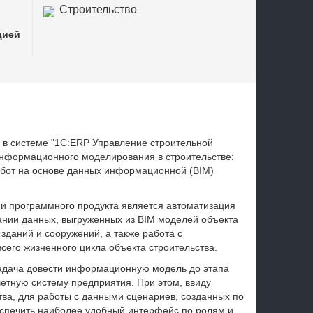
в
Строительство
Проектные организации
цией
и в системе "1С:ERP Управление строительной
информационного моделирования в строительстве:
бот на основе данных информационной (BIM)
и программного продукта является автоматизация
ании данных, выгруженных из BIM моделей объекта
зданий и сооружений, а также работа с
сего жизненного цикла объекта строительства.
задача довести информационную модель до этапа
четную систему предприятия. При этом, ввиду
тва, для работы с данными сценариев, созданных по
печить наиболее удобный интерфейс по ролям и