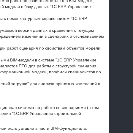
емов работ по свойствам объектов BIM-модели;
й модели в базу данных "1С:ERP Управление
ры с номенклатурным справочником "1С:ERP
ружаемой версии данных в сравнении с текущим
верждением изменений в сценариях и отслеживанием
ии работ сценария по свойствам объектов модели,
ными BIM-модели в системе "1С:ERP Управление
иалистов ПТО для работы с структурой сценария
 информационной модели, профили специалистов по
нений загрузки" для анализа принятых изменений в
ционная система по работе со сценариями (в том
ешения "1С:ERP Управление строительной
ной эксплуатации в части BIM-функционала.