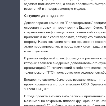
задачам пользователей, а также обеспечить быстр
изменений в информационную модель.
Ситуация до внедрения
Девелоперская компания "Первостроитель" специал
освоения и развития территории в Екатеринбурге. 
современных информационных технологий в строит
применяем их в своих проектах, потому что считае
сторону. Наша компания активно применяет техно
этапе проектирования, и перед нами стоит задача п
и эксплуатации.
В рамках цифровой трансформации и развития ком
которых является внедрение дополнительного фун
организацией 2", включающий в себя автоматизаци
технического (ПТО), коммерческого отделов, служб
Внедрение системы было реализовано консалтинго
проектированием и строительством ООО "Уральски
"ЭРИКОС-ЦСП".
В ходе проекта активно выбирались и применялись
максимально сохранить типовой функционал конфи
организацией 2", добавив в него только необходим