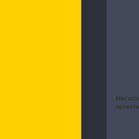
Характерис
Масшта
2
проект