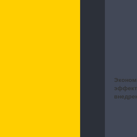
Эконом
5
эффект
внедре