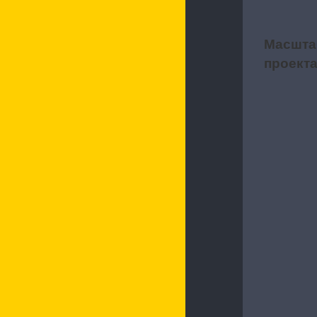
Масшта
2
проект