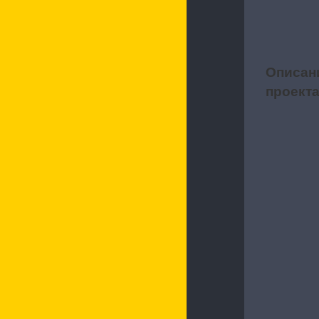
Описан
1
проект