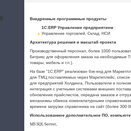
б
Внедренные программные продукты
а
1С:ERP Управление предприятием
:
Управление торговлей, Склад, НСИ
Архитектура решения и масштаб проекта
Производственный персонал, более 1000 пользоват
Битрикс для оформления заказа на необходимые Т
товары, мебель и т.п.).
На базе "1С:
ERP"
реализован бэк-енд для Маркетпл
для ТМЦ поставляемых через Марктеплейс, список
для предприятий Холдинга, Пользователи и полно
интеграция с учетными системами внешних поставщ
обновление прайслистов, передача заказов и отгру
механизмы обмена номенклатурными справочниками
времени загрузки справочника на сайт (более 300 
Использованное дополнительное ПО, компьюте
MS
SQL
Server
,