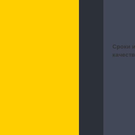
Сроки 
4
качест