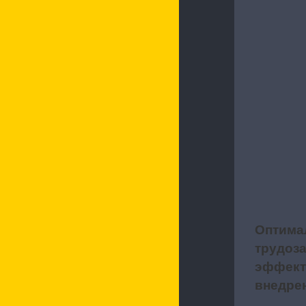
Оптима
3
трудоза
эффект
внедре