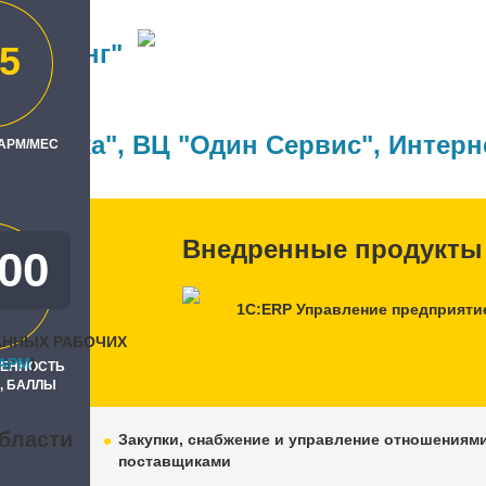
Холдинг"
5
ль
Техника"
,
ВЦ "Один Сервис"
,
Интерн
 АРМ/МЕС
Внедренные продукты
000
0
1С:ERP Управление предприяти
АННЫХ РАБОЧИХ
APM
)
РЕННОСТЬ
, БАЛЛЫ
бласти
Закупки, снабжение и управление отношениями
поставщиками