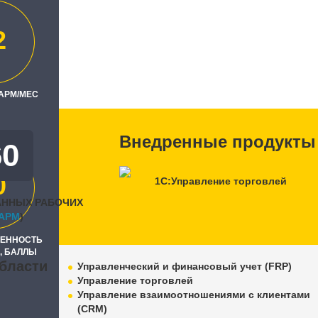
"
2
ль
Бизнес"
 АРМ/МЕС
Внедренные продукты
60
0
1С:Управление торговлей
АННЫХ РАБОЧИХ
APM
)
РЕННОСТЬ
, БАЛЛЫ
бласти
Управленческий и финансовый учет (FRP)
Управление торговлей
Управление взаимоотношениями с клиентами
(CRM)