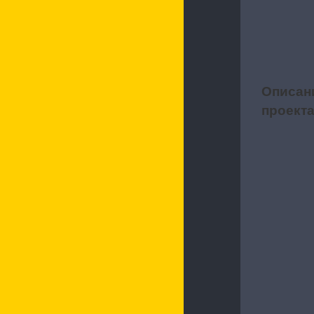
Описан
1
проект