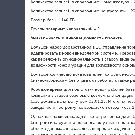
Количество записей в справочнике номенклатура – 
Количество записей в справочнике контрагенты – 2
Размер базы – 140 ГБ
Группы товарных направлений – 3
Уникальность и инновационность проекта
Большой набор доработанной в 1С:Управление тор
адаптировать к новой внедряемой системе. Требова
как переложить функциональность в старом виде б
возможности конфигурации для возможности обновл
Большое количество пользователей, которых необх
бизнес-процессам без отрыва от работы, а также ра
Короткое время для подготовки новой рабочей базы
компании в старой базе было возможно в конце дня 
базе должна начаться утром 02.01.23. Итого на пер
заведение и настройку пользователей отводилось 2 
Одной из сложнейших задач, которую необходимо бы
быстрого инструмента переноса актуальных остатков
объема данных это оказалось непростой задачей, т
инструментами на мощном сервере занимал 36 час