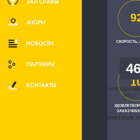
ЗАЛ СЛАВЫ
"Мосплитка
9
Исполните
ЖЮРИ
"Авангард 
НОВОСТИ
СКОРОСТЬ,
ПАРТНЕРЫ
4
1
КОНТАКТЫ
АВТОМАТИЗИРОВ
МЕСТ (
УДОВЛЕТВО
ЗАКАЗЧИКА
Предметные о