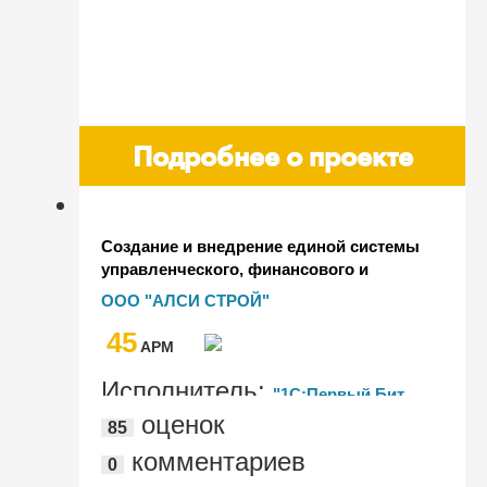
Подробнее о проекте
Создание и внедрение единой системы
управленческого, финансового и
оперативного учетов в ООО "АЛСИ
ООО "АЛСИ СТРОЙ"
СТРОЙ" с помощью модульного
45
решения "БИТ.Финанс Холдинг"
AРМ
Исполнитель:
"1С:Первый Бит,
оценок
85
Хабаровск"
комментариев
0