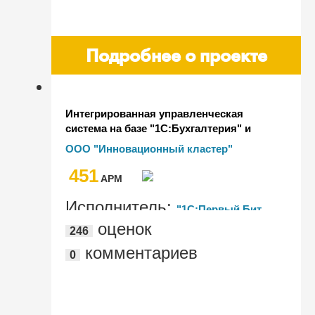
Подробнее о проекте
Интегрированная управленческая
система на базе "1С:Бухгалтерия" и
строительного модуля
ООО "Инновационный кластер"
451
AРМ
Исполнитель:
"1С:Первый Бит,
оценок
246
Москва - м. Спортивная"
комментариев
0