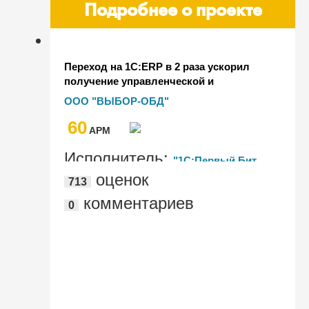
Подробнее о проекте
Переход на 1С:ERP в 2 раза ускорил
получение управленческой и
регламентированной отчетности на
ООО "ВЫБОР-ОБД"
заводе объемно-блочного
60
домостроения
AРМ
Исполнитель:
"1С:Первый Бит,
оценок
713
Воронеж"
комментариев
0