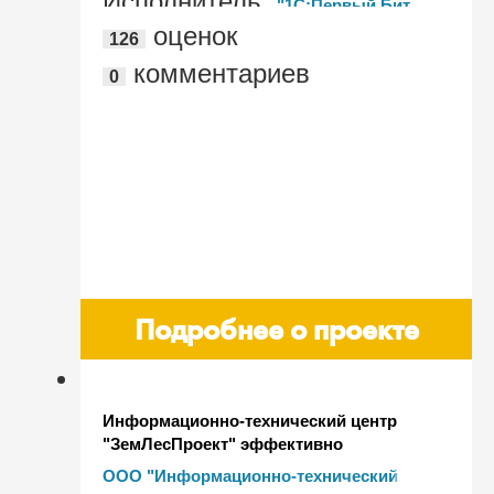
Исполнитель:
"1С:Первый Бит,
оценок
126
Хабаровск"
комментариев
0
Подробнее о проекте
Информационно-технический центр
"ЗемЛесПроект" эффективно
управляет проектами благодаря
ООО "Информационно-технический
внедрению "1С:Документооборот