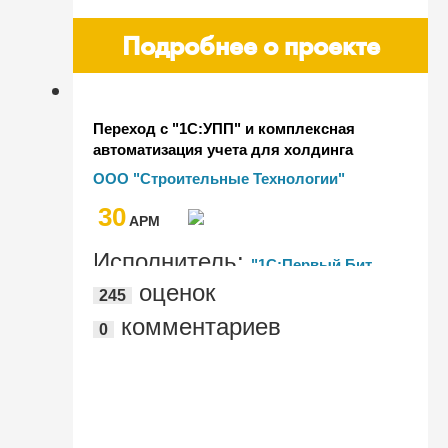
Подробнее о проекте
Переход с "1С:УПП" и комплексная
автоматизация учета для холдинга
ООО "Строительные Технологии"
ООО "Строительные Технологии"
30
AРМ
Исполнитель:
"1C:Первый Бит,
оценок
245
Нижний Новгород, пл. Минина"
комментариев
0