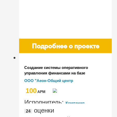
Подробнее о проекте
Создание системы оперативного
управления финансами на базе
1С:Управление холдингом
ООО "Аеон-Общий центр
обслуживания"
100
AРМ
Исполнитель:
Компания
оценки
24
"bobday"