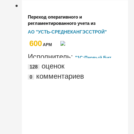
Переход оперативного и
регламентированного учета из
1С:Бухгалтерия в 1С:ERP Управление
АО "УСТЬ-СРЕДНЕКАНГЭССТРОЙ"
строительной организацией и
600
ускорение процессов Казначейства с
AРМ
помощью БИТ.Финанс
Исполнитель:
"1С:Первый Бит,
оценок
128
Хабаровск"
комментариев
0