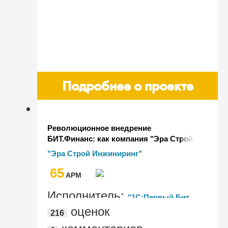
Подробнее о проекте
Революционное внедрение
БИТ.Финанс: как компания "Эра Строй
Инжиниринг" достигла новых высот в
"Эра Строй Инжиниринг"
учете и управлении
65
AРМ
Исполнитель:
"1С:Первый Бит,
оценок
216
Санкт-Петербург – Центральный офис"