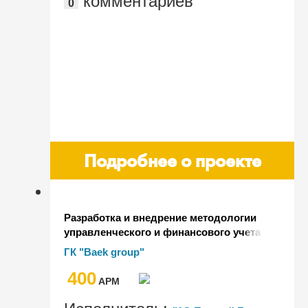
комментариев
0
Подробнее о проекте
Разработка и внедрение методологии
управленческого и финансового учета
в холдинговой структуре на базе
ГК "Baek group"
1С:Бухгалтерии КОРП и БИТ.Финанс
400
Холдинг
AРМ