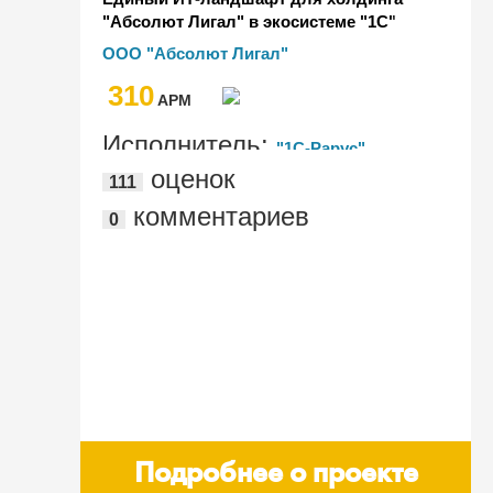
"Абсолют Лигал" в экосистеме "1С"
ООО "Абсолют Лигал"
310
AРМ
Исполнитель:
"1С-Рарус"
оценок
111
комментариев
0
Подробнее о проекте