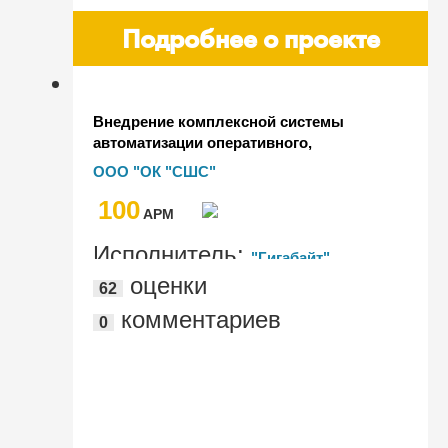
Подробнее о проекте
Внедрение комплексной системы
автоматизации оперативного,
управленческого, регламентированного
ООО "ОК "СШС"
учёта в объединённой компании
100
"Сибшахтострой" на базе "1С:ERP УСО"
AРМ
Исполнитель:
"Гигабайт"
оценки
62
комментариев
0