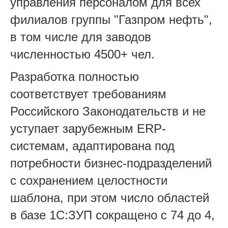
управления персоналом для всех
филиалов г
руппы "Газпром нефть",
в том числе для заводов
численностью 4500+ чел.
Разработка полностью
соответствует
требовани
ям
Российского Законодательств и
не
уступает
зарубежным ERP-
c
истемам
,
адаптирован
а
под
потребности бизнес-подразделений
с
сохранением целостности
шаблона, при этом
число областей
в базе 1С:ЗУП сокращено с 74 до 4
,