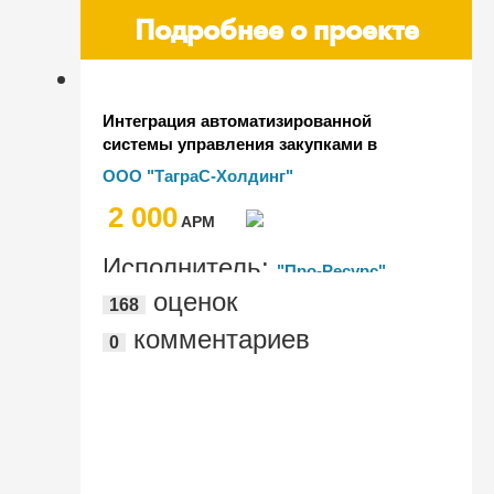
Подробнее о проекте
Интеграция автоматизированной
системы управления закупками в
"ТаграС-Холдинг" на базе решения 1С
ООО "ТаграС-Холдинг"
2 000
AРМ
Исполнитель:
"Про-Ресурс",
оценок
168
"АДАПТА"
комментариев
0