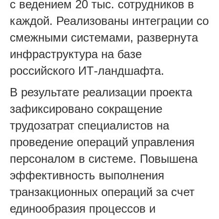
с ведением 20
тыс.
сотрудников в
каждой.
Р
еализованы интеграции со
смежн
ыми системами, р
азвернута
инфраструктура н
а базе
российского ИТ-ландшафта.
В результате реализации проекта
зафиксировано сокращение
трудозатрат специалистов на
прове
дение опе
раций управления
персоналом в системе. Повышена
эффективность выполнения
транзакционных операций за счет
единообразия процессов и