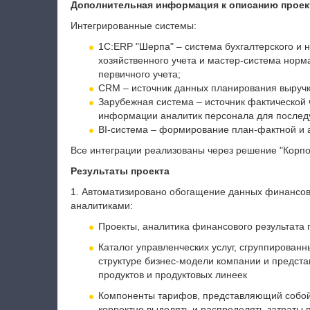
Дополнительная информация к описанию проек
Интегрированные системы:
1С:ERP "Шерпа" – система бухгалтерского и н
хозяйственного учета и мастер-система нор
первичного учета;
CRM – источник данных планирования выручки
Зарубежная система – источник фактической
информации аналитик персонала для послед
BI-система – формирование план-фактной и 
Все интеграции реализованы через решение "Корп
Результаты проекта
1. Автоматизировано обогащение данных финансов
аналитиками:
Проекты, аналитика финансового результата 
Каталог управленческих услуг, сгруппированн
структуре бизнес-модели компании и предст
продуктов и продуктовых линеек
Компоненты тарифов, представляющий собой
корректно выделять и распределять затраты 