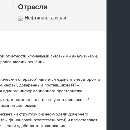
Отрасли
Нефтяная, газовая
промышленность
ой отчетности ключевыми сквозными аналитиками,
равленческих решений.
ический оператор" является единым оператором и
ом нефть", доверенным поставщиком ИТ–
ия единого информационного пространства.
хгалтерского и налогового учета финансовый
онимания экономики:
ражает ни структуру бизнес-модели дочернего
нтры финансовой ответственности) и представляет
и зрения удобства контрактования;