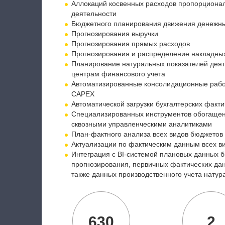
Аллокаций косвенных расходов пропорциона
деятельности
Бюджетного планирования движения денежны
Прогнозирования выручки
Прогнозирования прямых расходов
Прогнозирования и распределение накладны
Планирование натуральных показателей деят
центрам финансового учета
Автоматизированные консолидационные рабо
CAPEX
Автоматической загрузки бухгалтерских факт
Специализированных инструментов обогащени
сквозными управленческими аналитиками
План-фактного анализа всех видов бюджетов
Актуализации по фактическим данным всех в
Интеграция с BI-системой плановых данных 
прогнозирования, первичных фактических да
также данных производственного учета натур
630
2