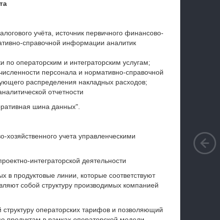
та
алогового учёта, источник первичного финансово-
мативно-справочной информации аналитик
 по операторским и интеграторским услугам;
 численности персонала и нормативно-справочной
ующего распределения накладных расходов;
аналитической отчетности
оративная шина данных".
о-хозяйственного учета управленческими
проектно-интеграторской деятельности
ых в продуктовые линии, которые соответствуют
авляют собой структуру производимых компанией
 структуру операторских тарифов и позволяющий
по продуктам в рамках операторской модели