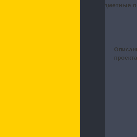
Предметные о
Описан
1
проект