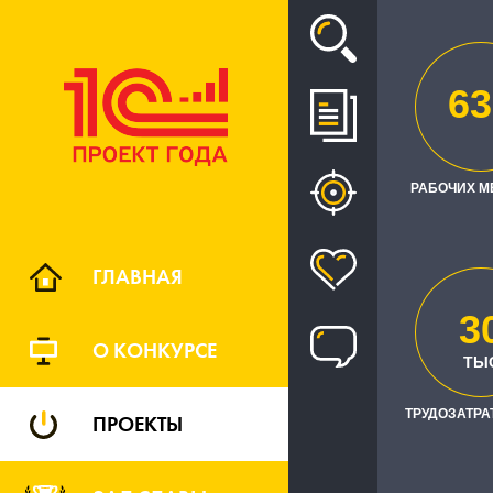
Проект
63
РАЗРАБО
РАБОЧИХ М
ФОРМИРО
ГЛАВНАЯ
3
О КОНКУРСЕ
ТЫ
ТРУДОЗАТРАТ
ПРОЕКТЫ