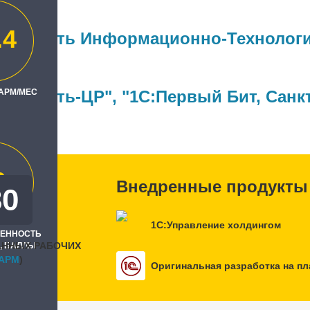
.4
омнефть Информационно-Технологи
ль
ромнефть-ЦР"
 АРМ/МЕС
,
"1С:Первый Бит, Санк
0
Внедренные продукты
30
1С:Управление холдингом
РЕННОСТЬ
АННЫХ РАБОЧИХ
, БАЛЛЫ
APM
)
Оригинальная разработка на п