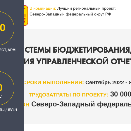
В номинации:
Лучший региональный проект:
Северо-Западный федеральный округ РФ
0
ТКА СИСТЕМЫ БЮДЖЕТИРОВАНИЯ
ЕСТ, АРМ
ВАНИЯ УПРАВЛЕНЧЕСКОЙ ОТЧЕТН
СРОКИ ВЫПОЛНЕНИЯ:
Сентябрь 2022 - 
0
30 00
ТРУДОЗАТРАТЫ ПО ПРОЕКТУ:
С
Северо-Западный федераль
РЕГИОН
Ы, ЧЕЛ-Ч