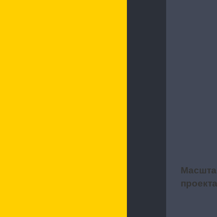
Характерис
Масшта
2
проект