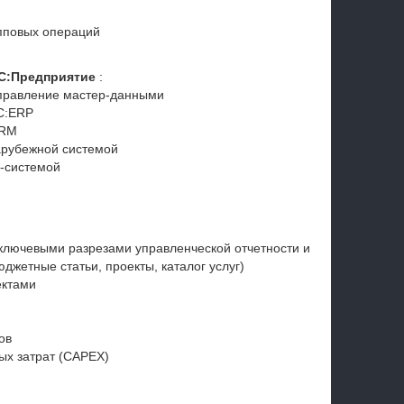
пповых операций
1С:Предприятие
:
управление мастер-данными
С:ERP
CRM
арубежной системой
I-системой
ключевыми разрезами управленческой отчетности и
джетные статьи, проекты, каталог услуг)
ектами
ов
ых затрат (CAPEX)