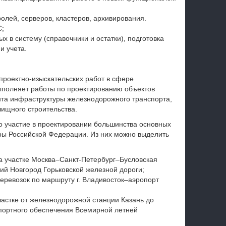
ролей, серверов, кластеров, архивирования.
С;
х в систему (справочники и остатки), подготовка
 учета.
проектно-изыскательских работ в сфере
ыполняет работы по проектированию объектов
онта инфраструктуры железнодорожного транспорта,
ищного строительства.
о участие в проектировании большинства основных
ры Российской Федерации. Из них можно выделить
а участке Москва–Санкт-Петербург–Бусловская
ий Новгород Горьковской железной дороги;
еревозок по маршруту г. Владивосток–аэропорт
астке от железнодорожной станции Казань до
портного обеспечения Всемирной летней