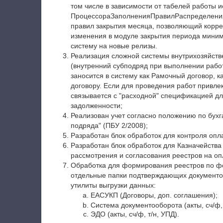
том числе в зависимости от табелей работы 
ПроцессораЗаполненияПравилРаспределения 
правил закрытия месяца, позволяющий корре
изменения в модуле закрытия периода миним
систему на новые релизы.
Реализация сложной системы внутрихозяйст
(внутренний субподряд при выполнении работ
заносится в систему как Рамочный договор, 
договору. Если для проведения работ привле
связывается с "расходной" спецификацией дл
задолженности;
Реализован учет согласно положению по бухг
подряда" (ПБУ 2/2008);
Разработан блок обработок для контроля опл
Разработан блок обработок для Казначейства
рассмотрения и согласования реестров на оп
Обработка для формирования реестров по ф
отдельные папки подтверждающих документов
утилиты выгрузки данных:
ЕАСУКП (Договоры, доп. соглашения);
Система документооборота (акты, сч/ф, 
ЭДО (акты, сч/ф, т/н, УПД).