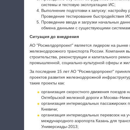
системы и тестовую эксплуатацию ИС;
Выполнение подготовки к запуску: настройку 
Проведение тестирование быстродействия И
Проведение ввода и загрузки начальных данны
обмена данными с существующими системами
Ситуация до внедрения
АО "Росжелдорпроект" является лидером на рынке 
железнодорожного транспорта России. Компания в
строительства, реконструкции и капитального рем
промышленной, социально-культурной сферы и жил
За последние 15 лет АО "Росжелдорпроект" принял
проектов развития железнодорожной инфраструкту
такие проекты как:
организация скоростного движения поездов н
Октябрьской железной дороги и Москва–Нижн
организация интермодальных пассажирских п
Кневичи;
организация интермодальных перевозок на уч
международного аэропорта Казань для транс
Универсиады-2013;