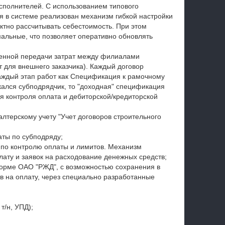
исполнителей. С использованием типового
в системе реализован механизм гибкой настройки
ктно рассчитывать себестоимость. При этом
альные, что позволяет оперативно обновлять
венной передачи затрат между филиалами
 для внешнего заказчика). Каждый договор
каждый этап работ как Спецификация к рамочному
кался субподрядчик, то "доходная" спецификация
я контроля оплата и дебиторской/кредиторской
алтерскому учету "Учет договоров строительного
аты по субподряду;
 по контролю оплаты и лимитов. Механизм
лату и заявок на расходование денежных средств;
орме ОАО "РЖД", с возможностью сохранения в
 на оплату, через специально разработанные
т/н, УПД);