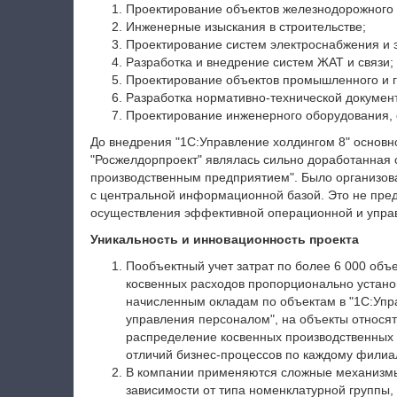
Проектирование объектов железнодорожного 
Инженерные изыскания в строительстве;
Проектирование систем электроснабжения и 
Разработка и внедрение систем ЖАТ и связи;
Проектирование объектов промышленного и г
Разработка нормативно-технической докумен
Проектирование инженерного оборудования, с
До внедрения "1С:Управление холдингом 8" основн
"Росжелдорпроект" являлась сильно доработанная 
производственным предприятием". Было организов
с центральной информационной базой. Это не пре
осуществления эффективной операционной и управ
Уникальность и инновационность проекта
Пообъектный учет затрат по более 6 000 объ
косвенных расходов пропорционально устано
начисленным окладам по объектам в "1С:Упр
управления персоналом", на объекты относя
распределение косвенных производственных 
отличий бизнес-процессов по каждому филиа
В компании применяются сложные механизмы 
зависимости от типа номенклатурной группы,