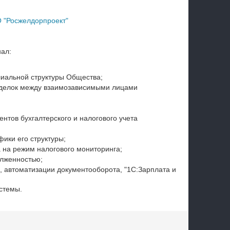
О "Росжелдорпроект"
ал:
лиальной структуры Общества;
сделок между взаимозависимыми лицами
нтов бухгалтерского и налогового учета
ики его структуры;
на режим налогового мониторинга;
олженностью;
, автоматизации документооборота, "1С:Зарплата и
стемы.