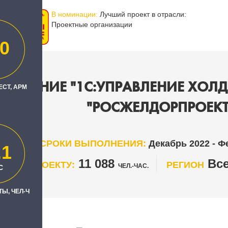
В номинации:
Лучший проект в отрасли:
Проектные организации
0
НЕДРЕНИЕ "1С:УПРАВЛЕНИЕ ХОЛД
ЕСТ, АРМ
"РОСЖЕЛДОРПРОЕКТ
СРОКИ ВЫПОЛНЕНИЯ:
Декабрь 2022 - Ф
.1
11 088
Все
Ы ПО ПРОЕКТУ:
РЕГИОН
ЧЕЛ.-ЧАС.
С
Ы, ЧЕЛ-Ч