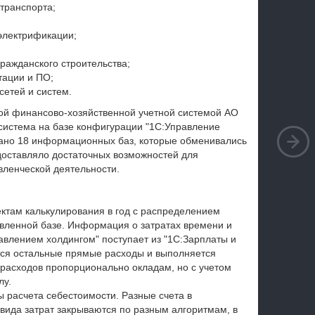
транспорта;
электрификации;
ражданского строительства;
тации и ПО;
етей и систем.
ой финансово-хозяйственной учетной системой АО
система на базе конфигурации "1С:Управление
ано 18 информационных баз, которые обменивались
доставляло достаточных возможностей для
ленческой деятельности.
ектам калькулирования в год с распределением
вленной базе. Информация о затратах времени и
авлением холдингом" поступает из "1С:Зарплаты и
тся остальные прямые расходы и выполняется
расходов пропорционально окладам, но с учетом
лу.
расчета себестоимости. Разные счета в
 вида затрат закрываются по разным алгоритмам, в