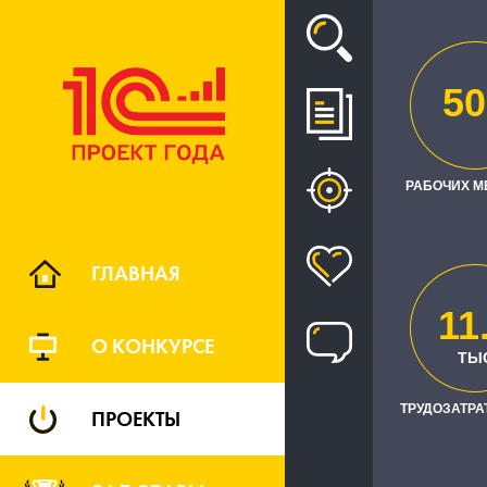
Проект
50
В
РАБОЧИХ М
ГЛАВНАЯ
11
О КОНКУРСЕ
ТРУДОЗАТРАТ
ТЫ
ТРУДОЗАТРАТ
ПРОЕКТЫ
Заказчик