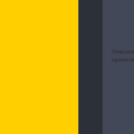
Описан
1
проект