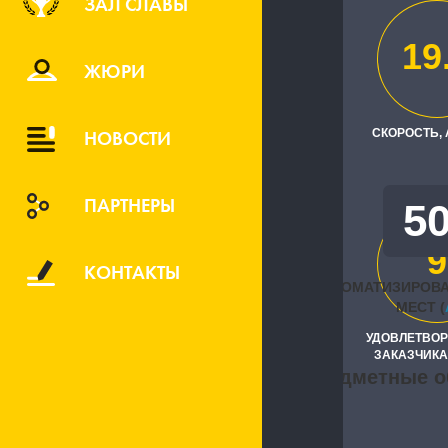
ЗАЛ СЛАВЫ
АО "Росжел
19
Исполните
ЖЮРИ
"Цифровые 
НОВОСТИ
СКОРОСТЬ,
ПАРТНЕРЫ
5
9
КОНТАКТЫ
АВТОМАТИЗИРОВ
МЕСТ (
УДОВЛЕТВО
ЗАКАЗЧИКА
Предметные о