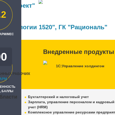
дорпроект"
.2
ль
технологии 1520"
,
ГК "Рациональ"
 АРМ/МЕС
Внедренные продукты
00
1С:Управление холдингом
АННЫХ РАБОЧИХ
APM
)
РЕННОСТЬ
, БАЛЛЫ
бласти
Бухгалтерский и налоговый учет
Зарплата, управление персоналом и кадровый
учет (HRM)
Комплексное управление ресурсами предприя