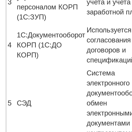
3
учета и учета
персоналом КОРП
заработной п
(1С:ЗУП)
Используется
1С:Документооборот
согласования
4
КОРП (1С:ДО
договоров и
КОРП)
спецификаци
Система
электронного
документообо
5
СЭД
обмен
электронным
документами 