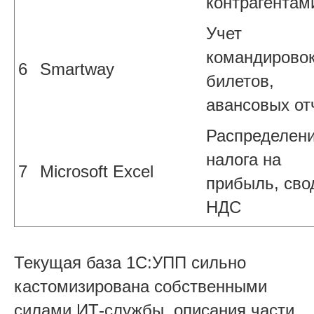
контрагентам
Учет
командировок
6
Smartway
билетов,
авансовых от
Распределен
налога на
7
Microsoft Excel
прибыль, сво
НДС
Текущая база 1С:УПП сильно
кастомизирована собственными
силами ИТ-службы, описания части