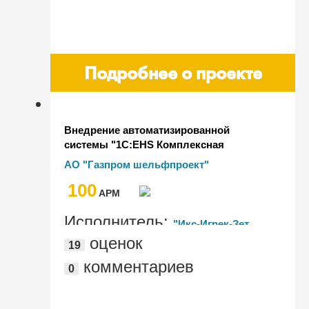
Подробнее о проекте
Внедрение автоматизированной
системы "1С:EHS Комплексная
производственная безопасность КОРП"
АО "Газпром шельфпроект"
в АО "Газпром шельфпроект"
100
AРМ
Исполнитель:
"Икс-Игрек-Зет
оценок
19
Автоматизация"
комментариев
0