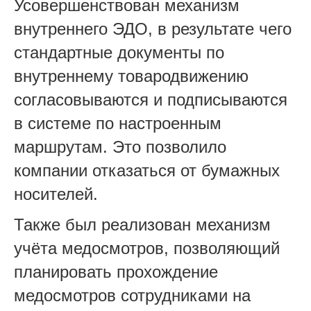
Усовершенствован механизм
внутреннего ЭДО,
в р
езультате чего
стандартные документы
по
внутреннему товародвижению
согласовыва
ются
и подписыва
ются
в системе
по настроенным
маршрутам
. Это позвол
ило
компании отказаться от бумажных
носителей.
Также был реализован механизм
учёта медосмотров, позволяющий
планировать прохождение
медосмотров сотрудниками на