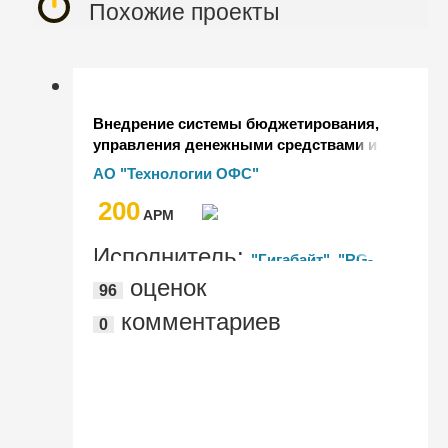
Похожие проекты
Внедрение системы бюджетирования,
управления денежными средствами и
формирования управленческой
АО "Технологии ОФС"
отчетности нефтедобывающего
200
предприятия АО "Технологии ОФС"
AРМ
Исполнитель:
"Гигабайт", "RG-
оценок
96
Soft"
комментариев
0