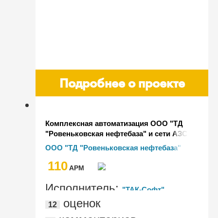
Подробнее о проекте
Комплексная автоматизация ООО "ТД
"Ровеньковская нефтебаза" и сети АЗС
"RNBOil" на базе отраслевой линейки
ООО "ТД "Ровеньковская нефтебаза"
1С:АЗС
110
AРМ
Исполнитель:
"ТАК-Софт"
оценок
12