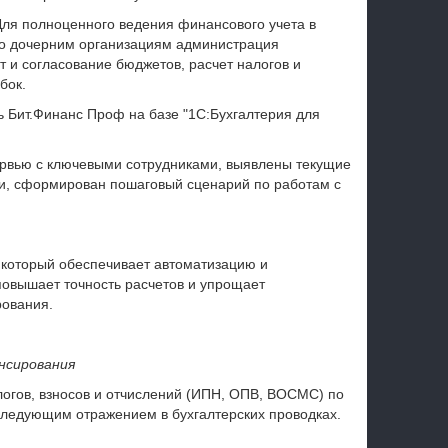
Для полноценного ведения финансового учета в
по дочерним организациям администрация
 и согласование бюджетов, расчет налогов и
бок.
 Бит.Финанс Проф на базе "1С:Бухгалтерия для
ервью с ключевыми сотрудниками, выявлены текущие
ии, сформирован пошаговый сценарий по работам с
 который обеспечивает автоматизацию и
 повышает точность расчетов и упрощает
рования.
нсирования
логов, взносов и отчислений (ИПН, ОПВ, ВОСМС) по
следующим отражением в бухгалтерских проводках.