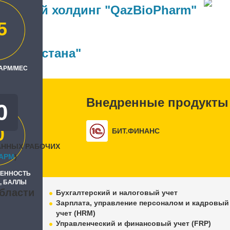
альный холдинг "QazBioPharm"
5
ль
 Бит, Астана"
 АРМ/МЕС
Внедренные продукты
0
0
БИТ.ФИНАНС
АННЫХ РАБОЧИХ
APM
)
РЕННОСТЬ
, БАЛЛЫ
бласти
Бухгалтерский и налоговый учет
Зарплата, управление персоналом и кадровый
учет (HRM)
Управленческий и финансовый учет (FRP)