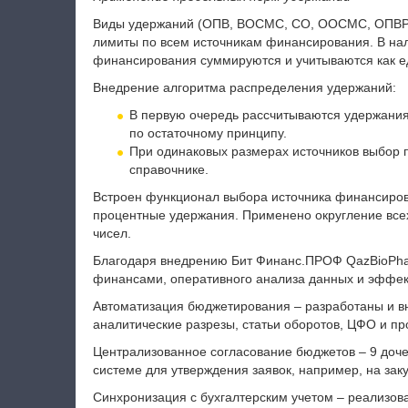
Виды удержаний (ОПВ, ВОСМС, СО, ООСМС, ОПВР,
лимиты по всем источникам финансирования. В нал
финансирования суммируются и учитываются как е
Внедрение алгоритма распределения удержаний:
В первую очередь рассчитываются удержания
по остаточному принципу.
При одинаковых размерах источников выбор п
справочнике.
Встроен функционал выбора источника финансиров
процентные удержания. Применено округление все
чисел.
Благодаря внедрению Бит Финанс.ПРОФ QazBioPha
финансами, оперативного анализа данных и эффек
Автоматизация бюджетирования – разработаны и в
аналитические разрезы, статьи оборотов, ЦФО и пр
Централизованное согласование бюджетов – 9 доче
системе для утверждения заявок, например, на зак
Синхронизация с бухгалтерским учетом – реализо