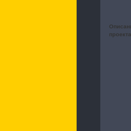
Описан
1
проект