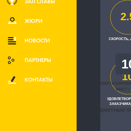
ЗАЛ СЛАВЫ
АО "Национ
2.
Исполните
ЖЮРИ
"1С:Первый
НОВОСТИ
СКОРОСТЬ,
ПАРТНЕРЫ
1
1
КОНТАКТЫ
АВТОМАТИЗИРОВ
МЕСТ (
УДОВЛЕТВО
ЗАКАЗЧИКА
Предметные о