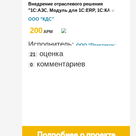
Внедрение отраслевого решения
"1С:АЗС. Модуль для 1С:ERP, 1С:КА и
1С:УТ. Бэк-офис" в составе единой
ООО "КДС"
информационной системы на базе
200
"1С:ERP Управление предприятием"
AРМ
Исполнитель:
ООО "Практикон"
оценка
21
комментариев
0
Подробнее о проекте