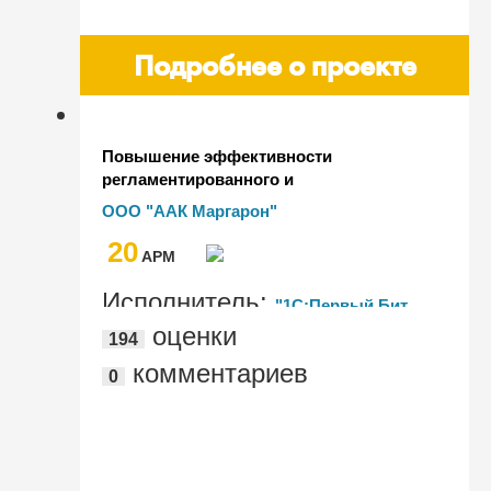
Подробнее о проекте
Повышение эффективности
регламентированного и
управленческого учета в компании
ООО "ААК Маргарон"
"Маргарон" на базе 1С:Управление
20
производственным предприятием
AРМ
Исполнитель:
"1С:Первый Бит,
оценки
194
Москва – Центральный офис"
комментариев
0