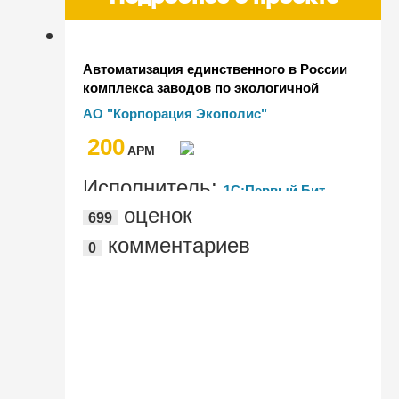
Автоматизация единственного в России
комплекса заводов по экологичной
утилизации отходов электронного и
АО "Корпорация Экополис"
электротехнического оборудования
200
AРМ
Исполнитель:
1С:Первый Бит,
оценок
699
Москва – Центральный офис
комментариев
0