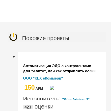
Похожие проекты
Автоматизация ЭДО с контрагентами
для "Авито", или как отправлять более
30 000 документов в месяц
ООО "КЕХ еКоммерц"
150
AРМ
Исполнитель:
"WiseAdvice-IT"
оценки
423