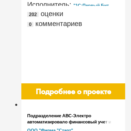
Исполнитель:
"1С:Первый Бит,
оценки
202
Москва – Центральный офис"
комментариев
0
Подробнее о проекте
Подразделение АВС-Электро
автоматизировало финансовый учет и
казначейство, сократило время работы
ООО "Фирма "Старт"