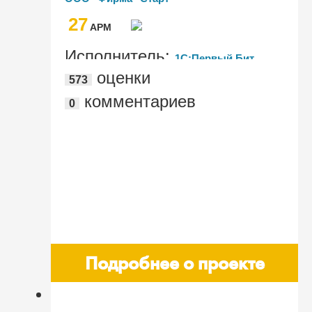
сотрудников бухгалтерии и ускорило
27
согласование бюджетов и платежей
AРМ
Исполнитель:
1С:Первый Бит,
оценки
573
Воронеж
комментариев
0
Подробнее о проекте