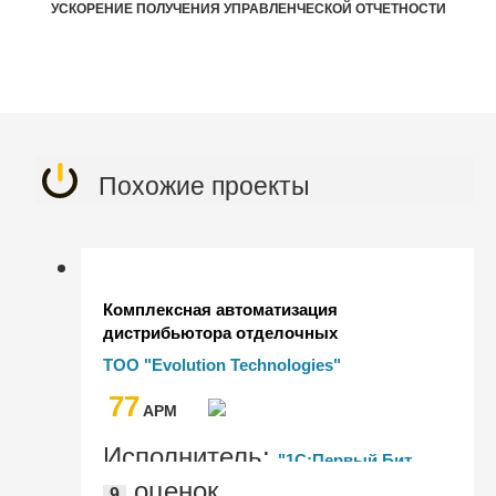
УСКОРЕНИЕ ПОЛУЧЕНИЯ УПРАВЛЕНЧЕСКОЙ ОТЧЕТНОСТИ
Похожие проекты
Комплексная автоматизация
дистрибьютора отделочных
материалов "Премьера": от
ТОО "Evolution Technologies"
фрагментированного устаревшего
77
ландшафта к единой платформе на
AРМ
базе решения 1С
Исполнитель:
"1С:Первый Бит,
оценок
9