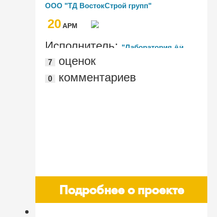
(CRM)" в ООО "ТД ВостокСтрой групп"
ООО "ТД ВостокСтрой групп"
20
AРМ
Исполнитель:
"Лаборатория Ай
оценок
7
Ти"
комментариев
0
Подробнее о проекте