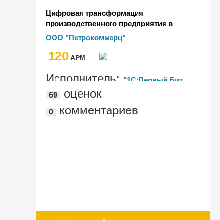
Цифровая трансформация
производственного предприятия в
условиях ГОЗ
ООО "Петрокоммерц"
120
AРМ
Исполнитель:
"1С:Первый Бит,
оценок
69
Москва - м. Спортивная"
комментариев
0