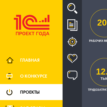
Проект
20
КОМПЛЕКС
РИТЕЙЛА Г
РАБОЧИХ М
ПРОЗРАЧН
ГЛАВНАЯ
12
О КОНКУРСЕ
ТЫ
ТРУДОЗАТРАТ
ПРОЕКТЫ