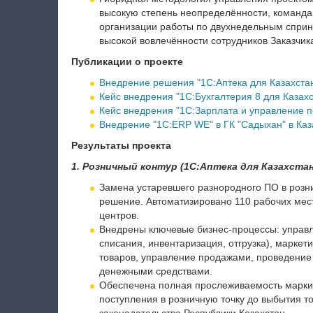
высокую степень неопределённости, команда
организации работы по двухнедельным сприн
высокой вовлечённости сотрудников Заказчик
Публикации о проекте
Внедрение решения "1С:Аптека для Казахста
Кейс внедрения "1С:Бухгалтерия 8 для Казах
Кейс внедрения "1С:Зарплата и управление 
Внедрение "1C:ERP WE" в ГК "Садыхан" в Каз
Результаты проекта
1.
Розничный контур (1С:Аптека для Казахстан
Замена устаревшего разнородного ПО в роз
решение. Автоматизировано 110 рабочих мест
центров.
Внедрены ключевые бизнес-процессы: управ
списания, инвентаризация, отгрузка), маркет
товаров, управление продажами, проведение
денежными средствами.
Обеспечена полная прослеживаемость маркир
поступления в розничную точку до выбытия т