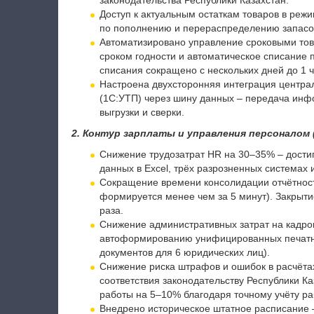
законодательства Республики Казахстан.
Доступ к актуальным остаткам товаров в реж
по пополнению и перераспределению запасо
Автоматизировано управление сроковыми тов
сроком годности и автоматическое списание 
списания сокращено с нескольких дней до 1 ч
Настроена двухсторонняя интеграция центра
(1С:УТП) через шину данных – передача ин
выгрузки и сверки.
2. Контур зарплаты и управления персоналом 
Снижение трудозатрат HR на 30–35% – достигн
данных в Excel, трёх разрозненных системах 
Сокращение времени консолидации отчётности
формируется менее чем за 5 минут). Закрыти
раза.
Снижение административных затрат на кадро
автоформированию унифицированных печатны
документов для 6 юридических лиц).
Снижение риска штрафов и ошибок в расчётах
соответствия законодательству Республики К
работы на 5–10% благодаря точному учёту ра
Внедрено историческое штатное расписание 