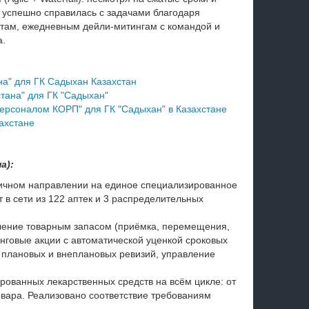
 успешно справилась с задачами благодаря
там, ежедневным дейли-митингам с командой и
а.
на" для ГК Садыхан Казахстан
стана" для ГК "Садыхан"
персоналом КОРП" для ГК "Садыхан" в Казахстане
ахстане
а):
ничном направлении на единое специализированное
 в сети из 122 аптек и 3 распределительных
ление товарным запасом (приёмка, перемещения,
инговые акции с автоматической уценкой сроковых
 плановых и внеплановых ревизий, управление
ованных лекарственных средств на всём цикле: от
овара. Реализовано соответствие требованиям