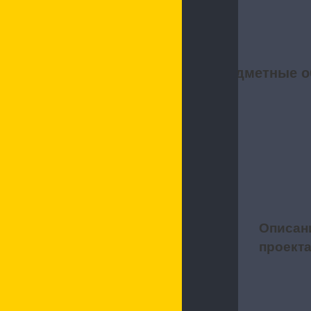
Предметные о
Описан
1
проект