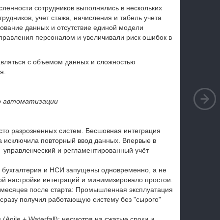
сленности сотрудников выполнялись в нескольких
рудников, учет стажа, начисления и табель учета
ование данных и отсутствие единой модели
управления персоналом и увеличивали риск ошибок в
авляться с объемом данных и сложностью
я.
о автоматизации
сто разрозненных систем. Бесшовная интеграция
а исключила повторный ввод данных. Впервые в
— управленческий и регламентированный учёт
, бухгалтерия и НСИ запущены одновременно, а не
ой настройки интеграций и минимизировало простои.
 месяцев после старта: Промышленная эксплуатация
к сразу получил работающую систему без "сырого"
Agile + Waterfall): несмотря на сжатые сроки и