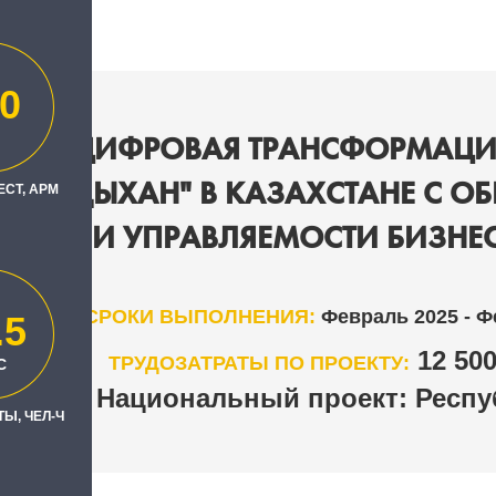
0
НАЯ ЦИФРОВАЯ ТРАНСФОРМАЦИ
К "САДЫХАН" В КАЗАХСТАНЕ С 
ЕСТ, АРМ
ОСТИ И УПРАВЛЯЕМОСТИ БИЗНЕС
СРОКИ ВЫПОЛНЕНИЯ:
Февраль 2025 - Ф
.5
12 50
ТРУДОЗАТРАТЫ ПО ПРОЕКТУ:
С
Национальный проект: Респуб
РЕГИОН
Ы, ЧЕЛ-Ч