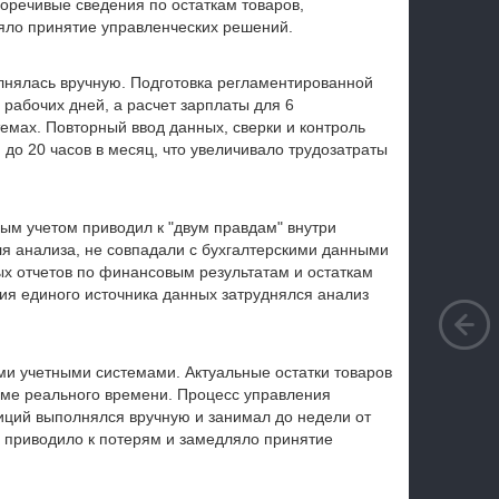
оречивые сведения по остаткам товаров,
яло принятие управленческих решений.
лнялась вручную. Подготовка регламентированной
 рабочих дней, а расчет зарплаты для 6
темах. Повторный ввод данных, сверки и контроль
 до 20 часов в месяц, что увеличивало трудозатраты
м учетом приводил к "двум правдам" внутри
ля анализа, не совпадали с бухгалтерскими данными
ых отчетов по финансовым результатам и остаткам
вия единого источника данных затруднялся анализ
ми учетными системами. Актуальные остатки товаров
ме реального времени. Процесс управления
иций выполнялся вручную и занимал до недели от
 приводило к потерям и замедляло принятие