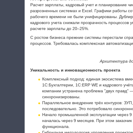
Расчет зарплаты, кадровый учет и планирование чи
разрозненных системах и Excel. Графики работы сот
рабочего времени не были унифицированы. Дублир
кадрового учета снижали прозрачность процессов 
расчете зарплаты до 20–25%.
С ростом бизнеса прежние системы перестали спр
процессов. Требовалась комплексная автоматизаци
Архитектура д
Уникальность и инновационность проекта
Комплексный подход: единая экосистема вме
1С:Бухгалтерии, 1C:ERP WE и кадрового учёт
компании устранена проблема "двух правд" 
синхронизированы.
Параллельное внедрение трёх контуров: ЗУП
последовательно. Это потребовало синхронн
Начало промышленной эксплуатации через 9
началась через 9 месяцев. При этом заказчи
функционала.
Гибридная методология управления проектом (