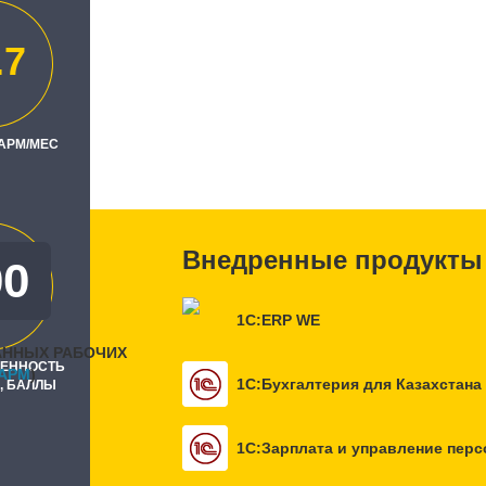
.7
н"
ль
 АРМ/МЕС
"
Внедренные продукты
00
0
1С:ERP WE
АННЫХ РАБОЧИХ
РЕННОСТЬ
APM
)
1С:Бухгалтерия для Казахстана
, БАЛЛЫ
1С:Зарплата и управление перс