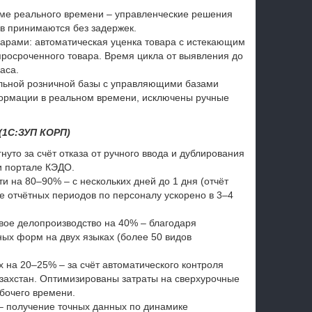
име реального времени – управленческие решения
в принимаются без задержек.
арами: автоматическая уценка товара с истекающим
просроченного товара. Время цикла от выявления до
аса.
льной розничной базы с управляющими базами
формации в реальном времени, исключены ручные
(1С:ЗУП КОРП)
уто за счёт отказа от ручного ввода и дублирования
и портале КЭДО.
 на 80–90% – с нескольких дней до 1 дня (отчёт
е отчётных периодов по персоналу ускорено в 3–4
вое делопроизводство на 40% – благодаря
х форм на двух языках (более 50 видов
 на 20–25% – за счёт автоматического контроля
азахстан. Оптимизированы затраты на сверхурочные
бочего времени.
– получение точных данных по динамике