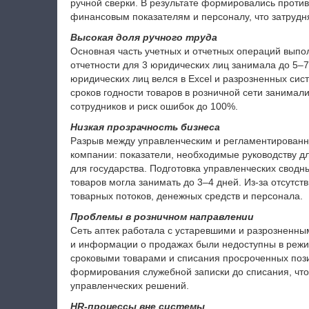
ручной сверки. В результате формировались против
финансовым показателям и персоналу, что затрудн
Высокая доля ручного труда
Основная часть учетных и отчетных операций выпо
отчетности для 3 юридических лиц занимала до 5–7
юридических лиц велся в Excel и разрозненных сис
сроков годности товаров в розничной сети занимали
сотрудников и риск ошибок до 100%.
Низкая прозрачность бизнеса
Разрыв между управленческим и регламентированны
компании: показатели, необходимые руководству д
для государства. Подготовка управленческих сводн
товаров могла занимать до 3–4 дней. Из-за отсутст
товарных потоков, денежных средств и персонала.
Проблемы в розничном направлении
Сеть аптек работала с устаревшими и разрозненны
и информации о продажах были недоступны в режи
сроковыми товарами и списания просроченных поз
формирования служебной записки до списания, что
управленческих решений.
HR-процессы вне системы