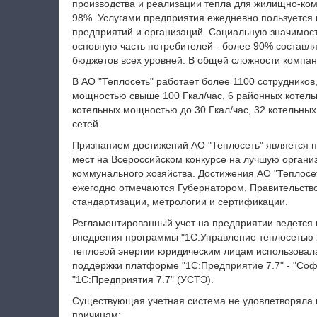
производства и реализации тепла для жилищно-ко
98%. Услугами предприятия ежедневно пользуется н
предприятий и организаций. Социальную значимост
основную часть потребителей - более 90% составл
бюджетов всех уровней. В общей сложности компан
В АО "Теплосеть" работает более 1100 сотруднико
мощностью свыше 100 Гкал/час, 6 районных котель
котельных мощностью до 30 Гкал/час, 32 котельны
сетей.
Признанием достижений АО "Теплосеть" является п
мест на Всероссийском конкурсе на лучшую орган
коммунального хозяйства. Достижения АО "Теплосет
ежегодно отмечаются Губернатором, Правительств
стандартизации, метрологии и сертификации.
Регламентированный учет на предприятии ведется в
внедрения программы "1С:Управление теплосетью 
тепловой энергии юридическим лицам использовала
поддержки платформе "1С:Предприятие 7.7" - "Соф
"1С:Предприятия 7.7" (УСТЭ).
Существующая учетная система не удовлетворяла
причинам: