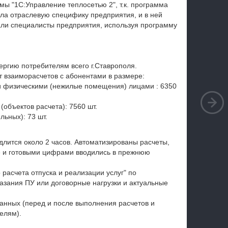
ы "1С:Управление теплосетью 2", т.к. программа
ла отраслевую специфику предприятия, и в ней
али специалисты предприятия, используя программу
ергию потребителям всего г.Ставрополя.
т взаиморасчетов с абонентами в размере:
и физическими (нежилые помещения) лицами : 6350
(объектов расчета): 7560 шт.
льных): 73 шт.
длится около 2 часов. Автоматизированы расчеты,
е и готовыми цифрами вводились в прежнюю
расчета отпуска и реализации услуг" по
казания ПУ или договорные нагрузки и актуальные
анных (перед и после выполнения расчетов и
елям).