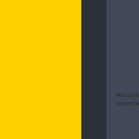
Характерис
Масшта
2
проект