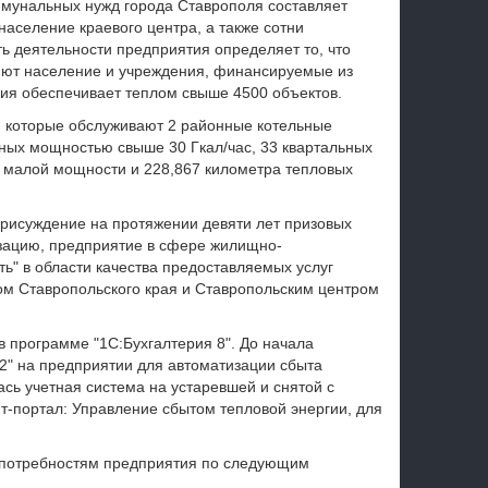
ммунальных нужд города Ставрополя составляет
аселение краевого центра, а также сотни
ь деятельности предприятия определяет то, что
яют население и учреждения, финансируемые из
ия обеспечивает теплом свыше 4500 объектов.
в, которые обслуживают 2 районные котельные
ных мощностью свыше 30 Гкал/час, 33 квартальных
х малой мощности и 228,867 километра тепловых
рисуждение на протяжении девяти лет призовых
изацию, предприятие в сфере жилищно-
ь" в области качества предоставляемых услуг
ом Ставропольского края и Ставропольским центром
 программе "1С:Бухгалтерия 8". До начала
2" на предприятии для автоматизации сбыта
сь учетная система на устаревшей и снятой с
т-портал: Управление сбытом тепловой энергии, для
 потребностям предприятия по следующим