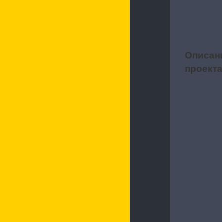
Описан
1
проект