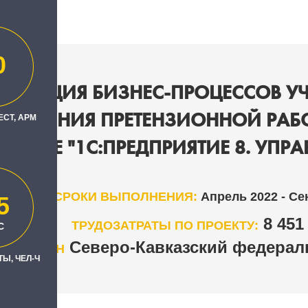
0
ТИЗАЦИЯ БИЗНЕС-ПРОЦЕССОВ УЧ
 И ВЕДЕНИЯ ПРЕТЕНЗИОННОЙ РА
ЕСТ, АРМ
 БАЗЕ "1С:ПРЕДПРИЯТИЕ 8. УПРА
СРОКИ ВЫПОЛНЕНИЯ:
Апрель 2022 - Се
5
8 45
ТРУДОЗАТРАТЫ ПО ПРОЕКТУ:
С
Северо-Кавказский федерал
РЕГИОН
Ы, ЧЕЛ-Ч