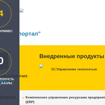
4
СЕТЬ"
ль
 АРМ/МЕС
 Софт-портал"
Внедренные продукты
0
1С:Управление теплосетью
АННЫХ РАБОЧИХ
РЕННОСТЬ
APM
)
, БАЛЛЫ
бласти
Комплексное управление ресурсами предприя
(ERP)