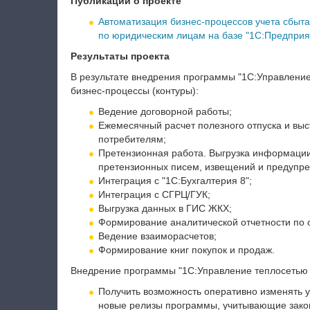
Публикации о проекте
Автоматизация бизнес-процессов учета сбыта
по юридическим лицам на базе "1С:Предприят
Результаты проекта
В результате внедрения программы "1С:Управлени
бизнес-процессы (контуры):
Ведение договорной работы;
Ежемесячный расчет полезного отпуска и вы
потребителям;
Претензионная работа. Выгрузка информаци
претензионных писем, извещений и предупр
Интеграция с "1С:Бухгалтерия 8";
Интеграция с СГРЦ/ГУК;
Выгрузка данных в ГИС ЖКХ;
Формирование аналитической отчетности по о
Ведение взаиморасчетов;
Формирование книг покупок и продаж.
Внедрение программы "1С:Управление теплосетью 
Получить возможность оперативно изменять уч
новые релизы программы, учитывающие зако