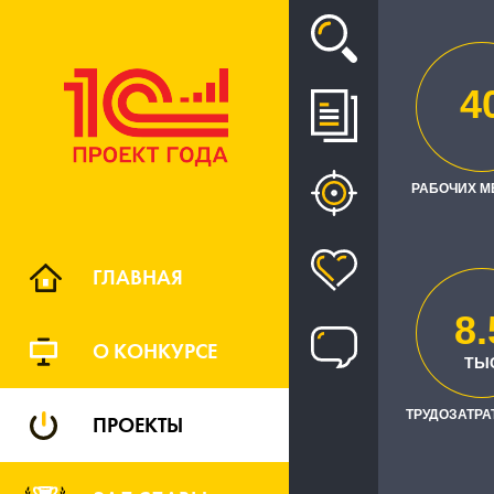
Проект
4
АВТОМА
ЭНЕРГИИ
РАБОЧИХ М
ЛИЦАМ НА
ГЛАВНАЯ
8.
О КОНКУРСЕ
ТЫ
ТРУДОЗАТРАТ
ПРОЕКТЫ