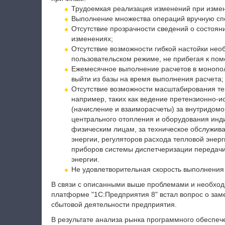
Трудоемкая реализация изменений при измен
Выполнение множества операций вручную сп
Отсутствие прозрачности сведений о состоян
изменениях;
Отсутствие возможности гибкой настойки нео
пользовательском режиме, не прибегая к по
Ежемесячное выполнение расчетов в монопол
выйти из базы на время выполнения расчета;
Отсутствие возможности масштабирования те
например, таких как ведение претензионно-ис
(начисление и взаиморасчеты) за внутридом
центрального отопления и оборудования инди
физическим лицам, за техническое обслужива
энергии, регуляторов расхода тепловой энер
приборов системы диспетчеризации передач
энергии.
Не удовлетворительная скорость выполнения р
В связи с описанными выше проблемами и необход
платформе "1С:Предприятия 8" встал вопрос о за
сбытовой деятельности предприятия.
В результате анализа рынка программного обеспе