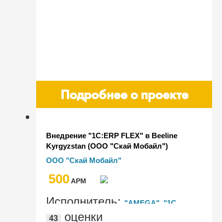
Подробнее о проекте
Внедрение "1C:ERP FLEX" в Beeline
Kyrgyzstan (ООО "Скай Мобайл")
ООО "Скай Мобайл"
500
AРМ
Исполнитель:
"AMEGA", "1С
оценки
43
Казахстан"