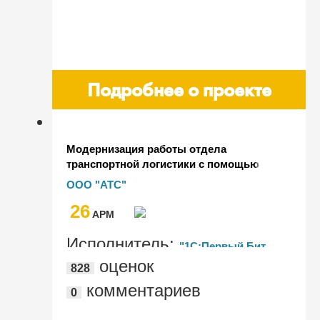
Подробнее о проекте
Модернизация работы отдела
транспортной логистики с помощью
единого информационного поля на
ООО "АТС"
базе "1С:УАТ" у поставщика
26
ветроэнергетики
AРМ
Исполнитель:
"1С:Первый Бит,
оценок
828
Воронеж"
комментариев
0