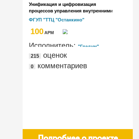
Унификация и цифровизация
процессов управления внутренними
документами крупнейшего
ФГУП "ТТЦ "Останкино"
телевизионного центра Европы на базе
100
"1С:Документооборот КОРП"
AРМ
Исполнитель:
"Градум"
оценок
215
комментариев
0
Подробнее о проекте