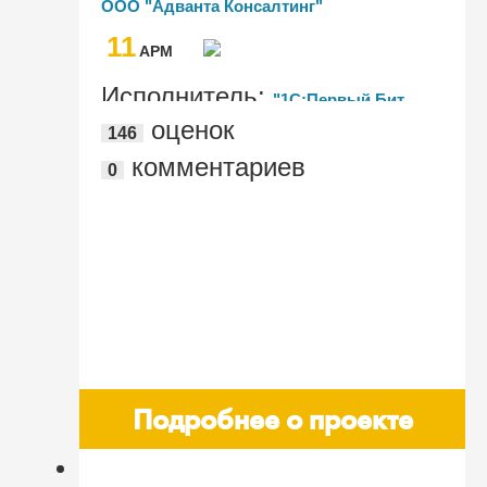
ООО "Адванта Консалтинг"
обеспечения для управления
11
проектами
AРМ
Исполнитель:
"1С:Первый Бит,
оценок
146
Екатеринбург, Проектный офис"
комментариев
0
Подробнее о проекте