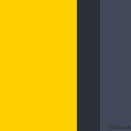
Характерис
Масшта
2