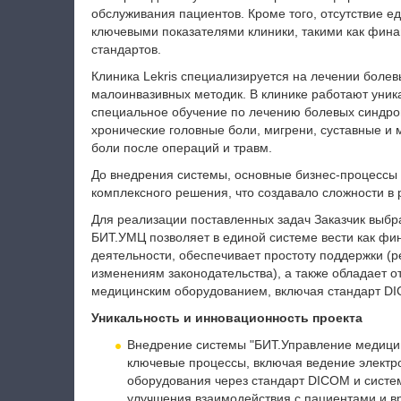
обслуживания пациентов. Кроме того, отсутствие е
ключевыми показателями клиники, такими как фин
стандартов.
Клиника Lekris специализируется на лечении бол
малоинвазивных методик. В клинике работают уник
специальное обучение по лечению болевых синдр
хронические головные боли, мигрени, суставные и 
боли после операций и травм.
До внедрения системы, основные бизнес-процессы
комплексного решения, что создавало сложности в 
Для реализации поставленных задач Заказчик выбр
БИТ.УМЦ позволяет в единой системе вести как фи
деятельности, обеспечивает простоту поддержки (
изменениям законодательства), а также обладает 
медицинским оборудованием, включая стандарт DI
Уникальность и инновационность проекта
Внедрение системы "БИТ.Управление медицин
ключевые процессы, включая ведение электр
оборудования через стандарт DICOM и систем
улучшения взаимодействия с пациентами и в