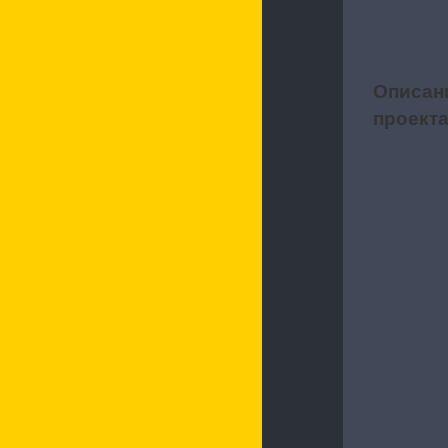
Описан
1
проект