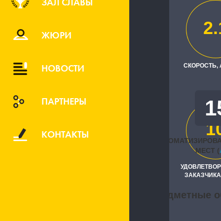
ЗАЛ СЛАВЫ
OOO “LEKR
2.
Исполните
ЖЮРИ
"1С:Первый 
НОВОСТИ
СКОРОСТЬ,
ПАРТНЕРЫ
1
1
КОНТАКТЫ
АВТОМАТИЗИРОВ
МЕСТ (
УДОВЛЕТВО
ЗАКАЗЧИКА
Предметные о