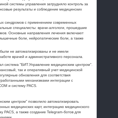
диной системы управления затрудняло контроль за
ансовые результаты и соблюдение медицинских
евых синдромов с применением современных
альные специалисты: врачи-алгологи, прошедшие
омов. Основные направления лечения включают
мышечные боли, нейропатические боли, а также
 были не автоматизированы и не имели
работе врачей и административного персонала.
ал система "БИТ.Управление медицинским центром".
нансовый, так и оперативный учет медицинской
регулярные обновления для соответствия
отработанными механизмами интеграции с
COM и систему PACS.
ским центром" позволило автоматизировать
онных медицинских карт, интеграцию медицинского
у PACS, а также создание Telegram-ботов для
рачами.