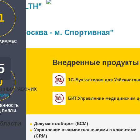
IS HEALTH”
1
ль
Бит, Москва - м. Спортивная"
 АРМ/МЕС
Внедренные продукты
5
0
1С:Бухгалтерия для Узбекистан
АННЫХ РАБОЧИХ
APM
)
БИТ.Управление медицинским ц
РЕННОСТЬ
, БАЛЛЫ
бласти
Документооборот (ECM)
Управление взаимоотношениями с клиентами
(CRM)