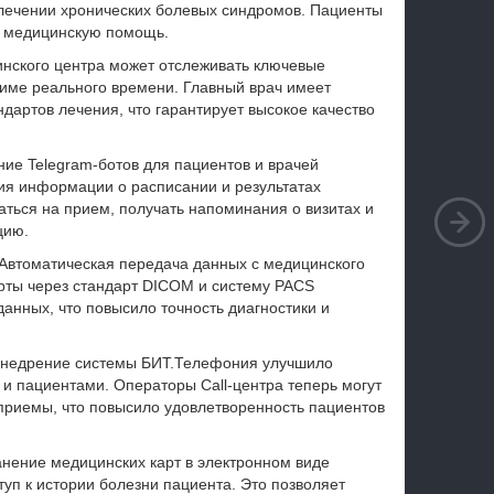
лечении хронических болевых синдромов. Пациенты
ю медицинскую помощь.
нского центра может отслеживать ключевые
име реального времени. Главный врач имеет
дартов лечения, что гарантирует высокое качество
ие Telegram-ботов для пациентов и врачей
ия информации о расписании и результатах
аться на прием, получать напоминания о визитах и
цию.
Автоматическая передача данных с медицинского
рты через стандарт DICOM и систему PACS
анных, что повысило точность диагностики и
недрение системы БИТ.Телефония улучшило
и пациентами. Операторы Call-центра теперь могут
приемы, что повысило удовлетворенность пациентов
анение медицинских карт в электронном виде
уп к истории болезни пациента. Это позволяет