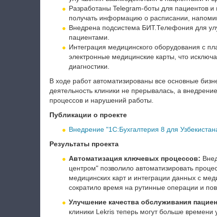
Разработаны Telegram-боты для пациентов и
получать информацию о расписании, напомина
Внедрена подсистема БИТ.Телефония для улу
пациентами.
Интеграция медицинского оборудования с пл
электронные медицинские карты, что исключа
диагностики.
В ходе работ автоматизированы все основные бизн
деятельность клиники не прерывалась, а внедрени
процессов и нарушений работы.
Публикации о проекте
Внедрение "1С:Бухгалтерия 8 для Узбекиста
Результаты проекта
Автоматизация ключевых процессов:
Внед
центром" позволило автоматизировать проце
медицинских карт и интеграции данных с ме
сократило время на рутинные операции и по
Улучшение качества обслуживания пациен
клиники Lekris теперь могут больше времени 