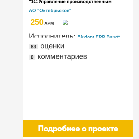
"1С:Управление производственным
предприятием" на "1С:ERP. УХ" для
АО "Октябрьское"
многопрофильного агрохолдинга
250
AРМ
Исполнитель:
"Axiont ERP Band"
оценки
83
комментариев
0
Подробнее о проекте